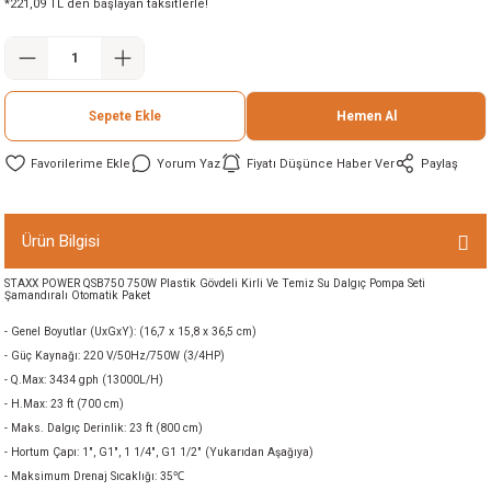
*221,09 TL den başlayan taksitlerle!
ineleri
eri
Sepete Ekle
Hemen Al
Yorum Yaz
Fiyatı Düşünce Haber Ver
Paylaş
Ürün Bilgisi
STAXX POWER QSB750 750W Plastik Gövdeli Kirli Ve Temiz Su Dalgıç Pompa Seti
i
Şamandıralı Otomatik Paket
- Genel Boyutlar (UxGxY): (16,7 x 15,8 x 36,5 cm)
eri
- Güç Kaynağı: 220 V/50Hz/750W (3/4HP)
- Q.Max: 3434 gph (13000L/H)
akinesi
- H.Max: 23 ft (700 cm)
- Maks. Dalgıç Derinlik: 23 ft (800 cm)
- Hortum Çapı: 1", G1", 1 1/4", G1 1/2" (Yukarıdan Aşağıya)
ncaları
- Maksimum Drenaj Sıcaklığı: 35℃