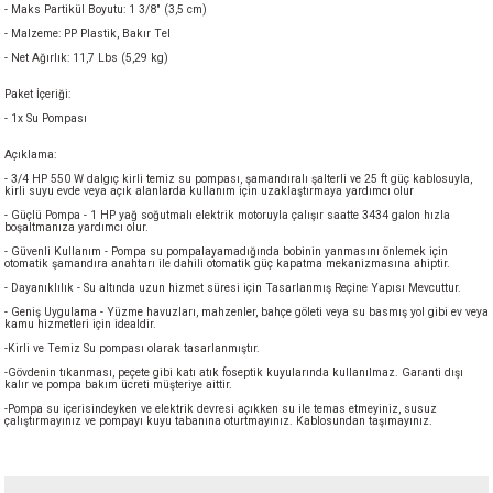
- Maks Partikül Boyutu: 1 3/8" (3,5 cm)
akineleri
- Malzeme: PP Plastik, Bakır Tel
- Net Ağırlık: 11,7 Lbs (5,29 kg)
ancası
Paket İçeriği:
- 1x Su Pompası
Açıklama:
- 3/4 HP 550 W dalgıç kirli temiz su pompası, şamandıralı şalterli ve 25 ft güç kablosuyla,
kirli suyu evde veya açık alanlarda kullanım için uzaklaştırmaya yardımcı olur
- Güçlü Pompa - 1 HP yağ soğutmalı elektrik motoruyla çalışır saatte 3434 galon hızla
boşaltmanıza yardımcı olur.
eri
- Güvenli Kullanım - Pompa su pompalayamadığında bobinin yanmasını önlemek için
otomatik şamandıra anahtarı ile dahili otomatik güç kapatma mekanizmasına ahiptir.
- Dayanıklılık - Su altında uzun hizmet süresi için Tasarlanmış Reçine Yapısı Mevcuttur.
 Üfleme Makinesi
- Geniş Uygulama - Yüzme havuzları, mahzenler, bahçe göleti veya su basmış yol gibi ev veya
kamu hizmetleri için idealdir.
leri
-Kirli ve Temiz Su pompası olarak tasarlanmıştır.
-Gövdenin tıkanması, peçete gibi katı atık foseptik kuyularında kullanılmaz. Garanti dışı
kalır ve pompa bakım ücreti müşteriye aittir.
-Pompa su içerisindeyken ve elektrik devresi açıkken su ile temas etmeyiniz, susuz
çalıştırmayınız ve pompayı kuyu tabanına oturtmayınız. Kablosundan taşımayınız.