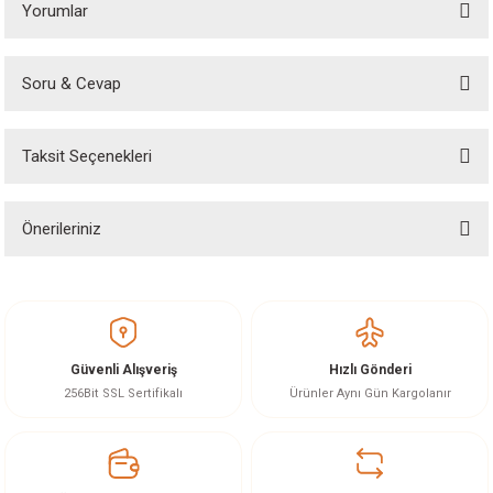
Yorumlar
Soru & Cevap
Bu ürüne ilk yorumu siz yapın!
Taksit Seçenekleri
Yorum Yaz
Ürün hakkında henüz soru sorulmamış.
Önerileriniz
Soru Sor
Bu ürünün fiyat bilgisi, resim, ürün açıklamalarında ve diğer konularda
yetersiz gördüğünüz noktaları öneri formunu kullanarak tarafımıza
iletebilirsiniz.
Görüş ve önerileriniz için teşekkür ederiz.
Güvenli Alışveriş
Hızlı Gönderi
Ürün resmi kalitesiz, bozuk veya görüntülenemiyor.
256Bit SSL Sertifikalı
Ürünler Aynı Gün Kargolanır
Ürün açıklamasında eksik bilgiler bulunuyor.
Ürün bilgilerinde hatalar bulunuyor.
Ürün fiyatı diğer sitelerden daha pahalı.