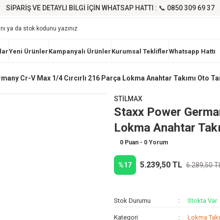
SİPARİŞ VE DETAYLI BİLGİ İÇİN WHATSAP HATTI : 📞 0850 309 69 37
lar
Yeni Ürünler
Kampanyalı Ürünler
Kurumsal Teklifler
Whatsapp Hattı
many Cr-V Max 1/4 Cırcırlı 216 Parça Lokma Anahtar Takımı Oto Ta
STİLMAX
Staxx Power German
Lokma Anahtar Takı
0 Puan - 0 Yorum
5.239,50 TL
%17
6.289,50 T
Stok Durumu
Stokta Var
Kategori
Lokma Takı