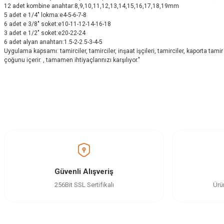
12 adet kombine anahtar:8,9,10,11,12,13,14,15,16,17,18,19mm
5 adet e 1/4" lokma:e4-5-6-7-8
6 adet e 3/8" soket:e10-11-12-14-16-18
3 adet e 1/2" soket:e20-22-24
6 adet alyan anahtarı:1.5-2-2.5-3-4-5
Uygulama kapsamı: tamirciler, tamirciler, inşaat işçileri, tamirciler, kaporta tamir
çoğunu içerir. , tamamen ihtiyaçlarınızı karşılıyor."
Bu ürünün fiyat bilgisi, resim, ürün açıklamalarında ve diğer konularda yetersi
Görüş ve önerileriniz için teşekkür ederiz.
Ürün resmi kalitesiz, bozuk veya görüntülenemiyor.
Ürün açıklamasında eksik bilgiler bulunuyor.
Ürün bilgilerinde hatalar bulunuyor.
Güvenli Alışveriş
Ürün fiyatı diğer sitelerden daha pahalı.
256Bit SSL Sertifikalı
Ürü
Bu ürüne benzer farklı alternatifler olmalı.