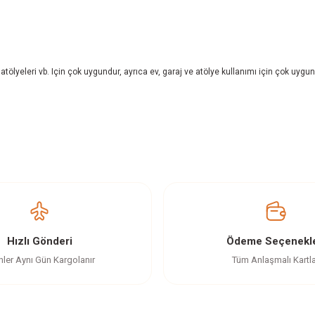
 atölyeleri vb. Için çok uygundur, ayrıca ev, garaj ve atölye kullanımı için çok uygu
z gördüğünüz noktaları öneri formunu kullanarak tarafımıza iletebilirsiniz.
Ürün hakkında henüz soru sorulmamış.
Bu ürüne ilk yorumu siz yapın!
Yorum Yaz
Soru Sor
Hızlı Gönderi
Ödeme Seçenekle
nler Aynı Gün Kargolanır
Tüm Anlaşmalı Kartl