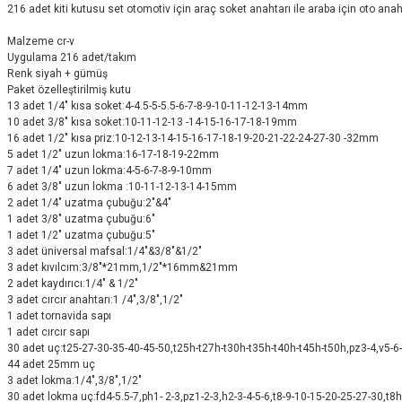
216 adet kiti kutusu set otomotiv için araç soket anahtarı ile araba için oto anahtar
Malzeme cr-v
Uygulama 216 adet/takım
Renk siyah + gümüş
Paket özelleştirilmiş kutu
13 adet 1/4" kısa soket:4-4.5-5-5.5-6-7-8-9-10-11-12-13-14mm
10 adet 3/8" kısa soket:10-11-12-13 -14-15-16-17-18-19mm
16 adet 1/2" kısa priz:10-12-13-14-15-16-17-18-19-20-21-22-24-27-30 -32mm
5 adet 1/2" uzun lokma:16-17-18-19-22mm
7 adet 1/4" uzun lokma:4-5-6-7-8-9-10mm
6 adet 3/8" uzun lokma :10-11-12-13-14-15mm
2 adet 1/4" uzatma çubuğu:2"&4"
1 adet 3/8" uzatma çubuğu:6"
1 adet 1/2" uzatma çubuğu:5"
3 adet üniversal mafsal:1/4"&3/8"&1/2"
3 adet kıvılcım:3/8"*21mm,1/2"*16mm&21mm
2 adet kaydırıcı:1/4" & 1/2"
3 adet cırcır anahtarı:1 /4",3/8",1/2"
1 adet tornavida sapı
1 adet cırcır sapı
30 adet uç:t25-27-30-35-40-45-50,t25h-t27h-t30h-t35h-t40h-t45h-t50h,pz3-4,v5-6-8
44 adet 25mm uç
3 adet lokma:1/4",3/8",1/2"
30 adet lokma uç:fd4-5.5-7,ph1- 2-3,pz1-2-3,h2-3-4-5-6,t8-9-10-15-20-25-27-30,t8