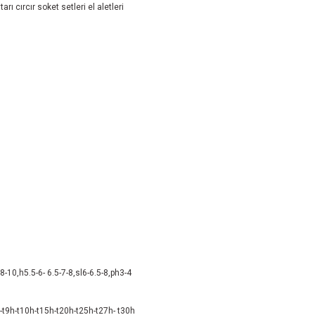
ı cırcır soket setleri el aletleri
-10,h5.5-6- 6.5-7-8,sl6-6.5-8,ph3-4
h-t9h-t10h-t15h-t20h-t25h-t27h- t30h