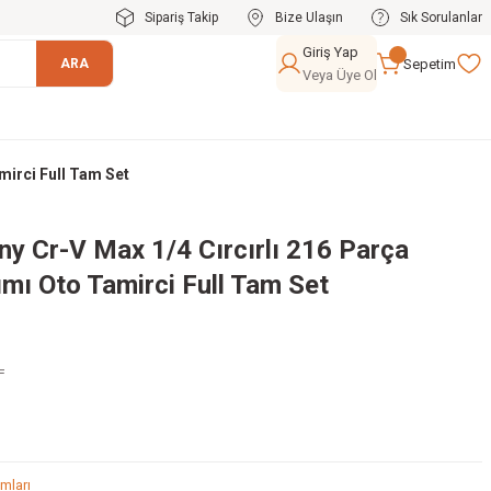
Sipariş Takip
Bize Ulaşın
Sık Sorulanlar
Giriş Yap
Sepetim
ARA
Veya Üye Ol
mirci Full Tam Set
y Cr-V Max 1/4 Cırcırlı 216 Parça
mı Oto Tamirci Full Tam Set
L
mları