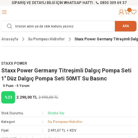
SİPARİŞ VE DETAYLI BİLGİ İÇİN WHATSAP HATTI : 📞 0850 309 69 37
Geri Dön
Geri Dön
Geri Dön
Geri Dön
Geri Dön
Geri Dön
Geri Dön
Geri Dön
Geri Dön
Geri Dön
Geri Dön
Geri Dön
r
alama Cihazları
manları
 Tezgahları
ineleri
Aletleri
ri
Hidrofor
h ve Arabalar
anyo Malzemeleri
ARA
Anasayfa
Su Pompası Hidrofor
Staxx Power Germany Titreşimli Dalg
rü
ta Testereler
eri
lar
yici
tör
ineleri
mpası
arı
ma Kesme Makineleri
azları
ve Ekipmanlar
i
Yıkamalar
ı
 Pompası
gıç Pompa
STAXX POWER
Staxx Power Germany Titreşimli Dalgıç Pompa Seti
ı
ici
ıştırıcı Mikser
i
orları
1'' Düz Dalgıç Pompa Seti 50MT Su Basınc
ı
eri
e
rlar
Pompaları
0 Puan - 0 Yorum
2.290,00 TL
%23
2.990,00 TL
ıkma Makinesi
e
ası
Stok Durumu
Stokta Var
Makinesi
akineleri
Kategori
Su Pompası Hidrofor
Fiyat
2.491,67 TL + KDV
ruğu Testereler
letleri