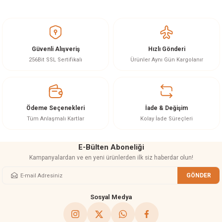
Bu ürünün fiyat bilgisi, resim, ürün açıklamalarında ve diğer konularda
yetersiz gördüğünüz noktaları öneri formunu kullanarak tarafımıza
iletebilirsiniz.
Görüş ve önerileriniz için teşekkür ederiz.
Güvenli Alışveriş
Hızlı Gönderi
Ürün resmi kalitesiz, bozuk veya görüntülenemiyor.
256Bit SSL Sertifikalı
Ürünler Aynı Gün Kargolanır
Ürün açıklamasında eksik bilgiler bulunuyor.
Ürün bilgilerinde hatalar bulunuyor.
Ürün fiyatı diğer sitelerden daha pahalı.
Ödeme Seçenekleri
İade & Değişim
Bu ürüne benzer farklı alternatifler olmalı.
Tüm Anlaşmalı Kartlar
Kolay İade Süreçleri
E-Bülten Aboneliği
Kampanyalardan ve en yeni ürünlerden ilk siz haberdar olun!
GÖNDER
Gönder
Sosyal Medya