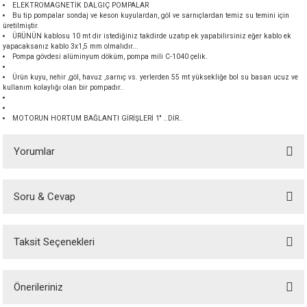
ELEKTROMAGNETİK DALGIÇ POMPALAR
akineleri
Bu tip pompalar sondaj ve keson kuyulardan, göl ve sarnıçlardan temiz su temini için
üretilmiştir.
ÜRÜNÜN kablosu 10 mt dir istediğiniz takdirde uzatıp ek yapabilirsiniz eğer kablo ek
ancası
yapacaksanız kablo 3x1,5 mm olmalıdır...
Pompa gövdesi alüminyum döküm, pompa mili C-1040 çelik.
Ürün kuyu, nehir ,göl, havuz ,sarnıç vs. yerlerden 55 mt yüksekliğe bol su basan ucuz ve
kullanım kolaylığı olan bir pompadır..
MOTORUN HORTUM BAĞLANTI GİRİŞLERİ 1'' ..DİR..
eri
Yorumlar
 Üfleme Makinesi
Soru & Cevap
Bu ürüne ilk yorumu siz yapın!
leri
Taksit Seçenekleri
Yorum Yaz
Ürün hakkında henüz soru sorulmamış.
Önerileriniz
Soru Sor