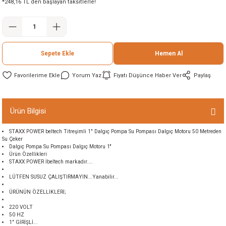
*248,16 TL den başlayan taksitlerle!
ineleri
eri
Sepete Ekle
Hemen Al
Yorum Yaz
Fiyatı Düşünce Haber Ver
Paylaş
Ürün Bilgisi
STAXX POWER beltech Titreşimli 1" Dalgıç Pompa Su Pompası Dalgıç Motoru 50 Metreden
i
Su Çeker
Dalgıç Pompa Su Pompası Dalgıç Motoru 1''
Ürün Özellikleri
eri
STAXX POWER İbeltech markadır....
LÜTFEN SUSUZ ÇALIŞTIRMAYIN...Yanabilir...
akinesi
ÜRÜNÜN ÖZELLİKLERİ;
220 VOLT
ncaları
50 HZ
1" GİRİŞLİ...