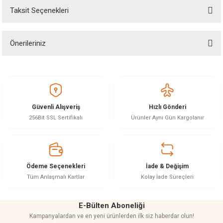
akineleri
Taksit Seçenekleri
Yorum Yaz
Ürün hakkında henüz soru sorulmamış.
ancası
Önerileriniz
Soru Sor
Bu ürünün fiyat bilgisi, resim, ürün açıklamalarında ve diğer konularda
yetersiz gördüğünüz noktaları öneri formunu kullanarak tarafımıza
iletebilirsiniz.
Görüş ve önerileriniz için teşekkür ederiz.
eri
Güvenli Alışveriş
Hızlı Gönderi
Ürün resmi kalitesiz, bozuk veya görüntülenemiyor.
256Bit SSL Sertifikalı
Ürünler Aynı Gün Kargolanır
 Üfleme Makinesi
Ürün açıklamasında eksik bilgiler bulunuyor.
Ürün bilgilerinde hatalar bulunuyor.
leri
Ürün fiyatı diğer sitelerden daha pahalı.
Ödeme Seçenekleri
İade & Değişim
Bu ürüne benzer farklı alternatifler olmalı.
Tüm Anlaşmalı Kartlar
Kolay İade Süreçleri
E-Bülten Aboneliği
Kampanyalardan ve en yeni ürünlerden ilk siz haberdar olun!