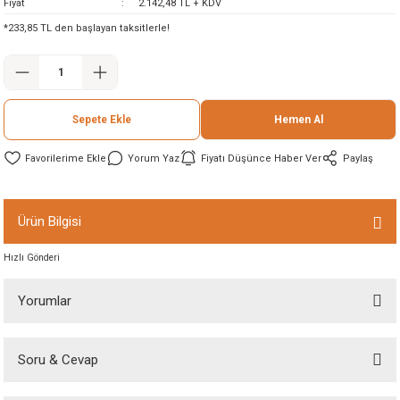
Fiyat
2.142,48 TL + KDV
ineleri
*233,85 TL den başlayan taksitlerle!
eri
Sepete Ekle
Hemen Al
Yorum Yaz
Fiyatı Düşünce Haber Ver
Paylaş
Ürün Bilgisi
i
Hızlı Gönderi
eri
Yorumlar
akinesi
Soru & Cevap
Bu ürüne ilk yorumu siz yapın!
ncaları