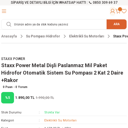
SİPARİŞ VE DETAYLI BİLGİ İÇİN WHATSAP HATTI : 📞 0850 309 69 37
Geri Dön
Geri Dön
Geri Dön
Geri Dön
Geri Dön
Geri Dön
Geri Dön
Geri Dön
Geri Dön
Geri Dön
Geri Dön
Geri Dön
r
alama Cihazları
manları
 Tezgahları
ineleri
Aletleri
ri
Hidrofor
h ve Arabalar
anyo Malzemeleri
ARA
Anasayfa
Su Pompası Hidrofor
Elektrikli Su Motorları
Staxx Po
rü
ta Testereler
eri
lar
yici
tör
ineleri
mpası
arı
ma Kesme Makineleri
azları
ve Ekipmanlar
i
Yıkamalar
ı
 Pompası
gıç Pompa
STAXX POWER
Staxx Power Metal Dişli Paslanmaz Mil Paket
ı
ici
ıştırıcı Mikser
i
orları
Hidrofor Otomatik Sistem Su Pompası 2 Kat 2 Daire
+Rakor
ı
eri
e
rlar
Pompaları
0 Puan - 0 Yorum
ıkma Makinesi
e
ası
1.890,00 TL
%5
1.990,00 TL
Makinesi
akineleri
Stok Durumu
Stokta Var
Kategori
Elektrikli Su Motorları
ruğu Testereler
letleri