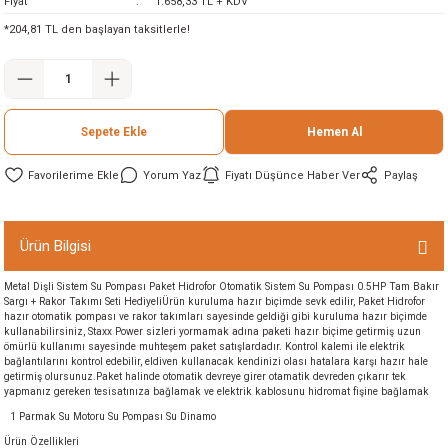
Fiyat
1.658,33 TL + KDV
ineleri
*204,81 TL den başlayan taksitlerle!
eri
Sepete Ekle
Hemen Al
Yorum Yaz
Fiyatı Düşünce Haber Ver
Paylaş
Ürün Bilgisi
i
Metal Dişli Sistem Su Pompası Paket Hidrofor Otomatik Sistem Su Pompası 0.5HP Tam Bakır
Sargı + Rakor Takımı Seti HediyeliÜrün kuruluma hazır biçimde sevk edilir, Paket Hidrofor
hazır otomatik pompası ve rakor takımları sayesinde geldiği gibi kuruluma hazır biçimde
eri
kullanabilirsiniz, Staxx Power sizleri yormamak adına paketi hazır biçime getirmiş uzun
ömürlü kullanımı sayesinde muhteşem paket satışlardadır. Kontrol kalemi ile elektrik
bağlantılarını kontrol edebilir, eldiven kullanacak kendinizi olası hatalara karşı hazır hale
akinesi
getirmiş olursunuz.Paket halinde otomatik devreye girer otamatik devreden çıkarır tek
yapmanız gereken tesisatınıza bağlamak ve elektrik kablosunu hidromat fişine bağlamak
ncaları
1 Parmak Su Motoru Su Pompası Su Dinamo
Ürün Özellikleri