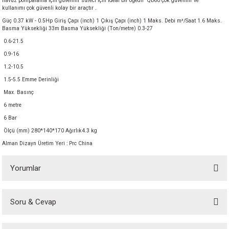
havuz pompalama için güvenilir süreci için ideal bir öğedir Qb60 çok güvenilir ve
kullanımı çok güvenli kolay bir araçtır .
Güç 0.37 kW - 0.5Hp Giriş Çapı (inch) 1 Çıkış Çapı (inch) 1 Maks. Debi m³/Saat 1.6 Maks.
Basma Yüksekliği 33m Basma Yüksekliği (Ton/metre) 0.3-27
0.6-21.5
0.9-16
1.2-10.5
1.5-5.5 Emme Derinliği
Max. Basınç
6 metre
6 Bar
Ölçü (mm) 280*140*170 Ağırlık4.3 kg
Alman Dizayn Üretim Yeri : Prc China
Yorumlar
Soru & Cevap
Bu ürüne ilk yorumu siz yapın!