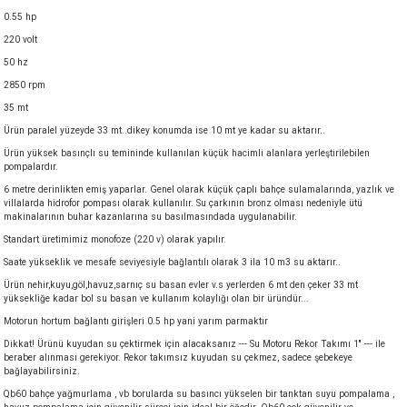
akineleri
0.55 hp
220 volt
ancası
50 hz
2850 rpm
35 mt
Ürün paralel yüzeyde 33 mt..dikey konumda ise 10 mt ye kadar su aktarır..
Ürün yüksek basınçlı su temininde kullanılan küçük hacimli alanlara yerleştirilebilen
pompalardır.
6 metre derinlikten emiş yaparlar. Genel olarak küçük çaplı bahçe sulamalarında, yazlık ve
eri
villalarda hidrofor pompası olarak kullanılır. Su çarkının bronz olması nedeniyle ütü
makinalarının buhar kazanlarına su basılmasındada uygulanabilir.
 Üfleme Makinesi
Standart üretimimiz monofoze (220 v) olarak yapılır.
Saate yükseklik ve mesafe seviyesiyle bağlantılı olarak 3 ila 10 m3 su aktarır..
leri
Ürün nehir,kuyu,göl,havuz,sarnıç su basan evler v.s yerlerden 6 mt den çeker 33 mt
yüksekliğe kadar bol su basan ve kullanım kolaylığı olan bir üründür...
Motorun hortum bağlantı girişleri 0.5 hp yani yarım parmaktır
Dikkat! Ürünü kuyudan su çektirmek için alacaksanız --- Su Motoru Rekor Takımı 1'' --- ile
beraber alınması gerekiyor. Rekor takımsız kuyudan su çekmez, sadece şebekeye
bağlayabilirsiniz.
Qb60 bahçe yağmurlama , vb borularda su basıncı yükselen bir tanktan suyu pompalama ,