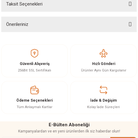
Taksit Seçenekleri
Yorum Yaz
Ürün hakkında henüz soru sorulmamış.
Önerileriniz
Soru Sor
Bu ürünün fiyat bilgisi, resim, ürün açıklamalarında ve diğer konularda
yetersiz gördüğünüz noktaları öneri formunu kullanarak tarafımıza
iletebilirsiniz.
Görüş ve önerileriniz için teşekkür ederiz.
Güvenli Alışveriş
Hızlı Gönderi
Ürün resmi kalitesiz, bozuk veya görüntülenemiyor.
256Bit SSL Sertifikalı
Ürünler Aynı Gün Kargolanır
Ürün açıklamasında eksik bilgiler bulunuyor.
Ürün bilgilerinde hatalar bulunuyor.
Ürün fiyatı diğer sitelerden daha pahalı.
Ödeme Seçenekleri
İade & Değişim
Bu ürüne benzer farklı alternatifler olmalı.
Tüm Anlaşmalı Kartlar
Kolay İade Süreçleri
E-Bülten Aboneliği
Kampanyalardan ve en yeni ürünlerden ilk siz haberdar olun!