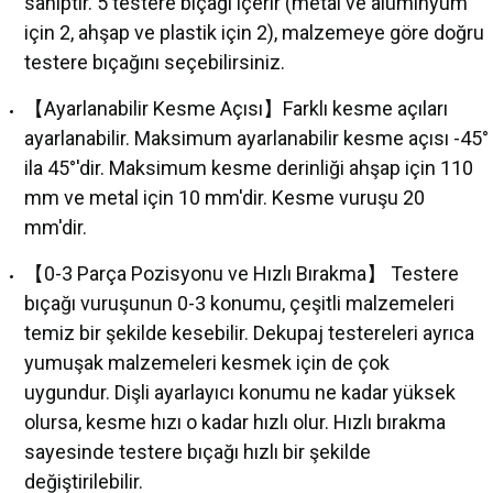
sahiptir. 5 testere bıçağı içerir (metal ve alüminyum
akineleri
için 2, ahşap ve plastik için 2), malzemeye göre doğru
testere bıçağını seçebilirsiniz.
ancası
【Ayarlanabilir Kesme Açısı】Farklı kesme açıları
ayarlanabilir. Maksimum ayarlanabilir kesme açısı -45°
ila 45°'dir. Maksimum kesme derinliği ahşap için 110
mm ve metal için 10 mm'dir. Kesme vuruşu 20
mm'dir.
eri
【0-3 Parça Pozisyonu ve Hızlı Bırakma】 Testere
 Üfleme Makinesi
bıçağı vuruşunun 0-3 konumu, çeşitli malzemeleri
temiz bir şekilde kesebilir. Dekupaj testereleri ayrıca
leri
yumuşak malzemeleri kesmek için de çok
uygundur. Dişli ayarlayıcı konumu ne kadar yüksek
olursa, kesme hızı o kadar hızlı olur. Hızlı bırakma
sayesinde testere bıçağı hızlı bir şekilde
değiştirilebilir.