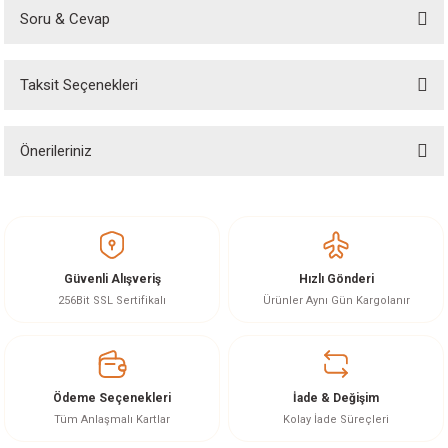
Soru & Cevap
Bu ürüne ilk yorumu siz yapın!
Taksit Seçenekleri
Yorum Yaz
Ürün hakkında henüz soru sorulmamış.
Önerileriniz
Soru Sor
Bu ürünün fiyat bilgisi, resim, ürün açıklamalarında ve diğer konularda
yetersiz gördüğünüz noktaları öneri formunu kullanarak tarafımıza
iletebilirsiniz.
Görüş ve önerileriniz için teşekkür ederiz.
Güvenli Alışveriş
Hızlı Gönderi
Ürün resmi kalitesiz, bozuk veya görüntülenemiyor.
256Bit SSL Sertifikalı
Ürünler Aynı Gün Kargolanır
Ürün açıklamasında eksik bilgiler bulunuyor.
Ürün bilgilerinde hatalar bulunuyor.
Ürün fiyatı diğer sitelerden daha pahalı.
Ödeme Seçenekleri
İade & Değişim
Bu ürüne benzer farklı alternatifler olmalı.
Tüm Anlaşmalı Kartlar
Kolay İade Süreçleri