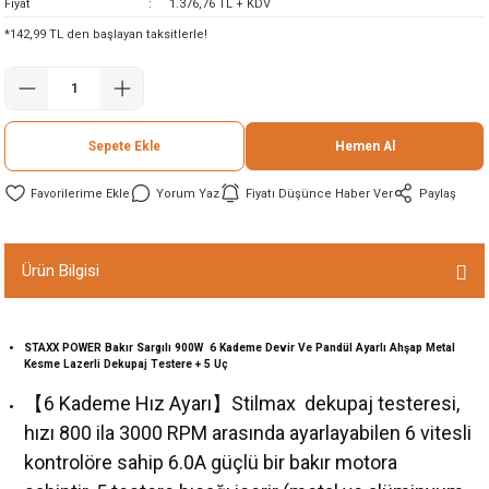
Fiyat
1.376,76 TL + KDV
ineleri
*142,99 TL den başlayan taksitlerle!
eri
Sepete Ekle
Hemen Al
Yorum Yaz
Fiyatı Düşünce Haber Ver
Paylaş
Ürün Bilgisi
i
eri
STAXX POWER Bakır Sargılı 900W 6 Kademe Devir Ve Pandül Ayarlı Ahşap Metal
Kesme Lazerli Dekupaj Testere + 5 Uç
【6 Kademe Hız Ayarı】Stilmax dekupaj testeresi,
akinesi
hızı 800 ila 3000 RPM arasında ayarlayabilen 6 vitesli
ncaları
kontrolöre sahip 6.0A güçlü bir bakır motora