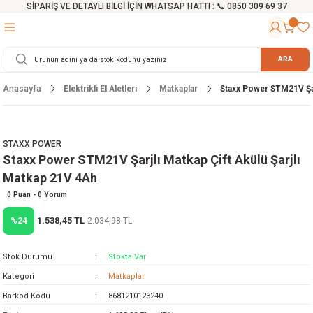
SİPARİŞ VE DETAYLI BİLGİ İÇİN WHATSAP HATTI : 📞 0850 309 69 37
Geri Dön
Geri Dön
Geri Dön
Geri Dön
Geri Dön
Geri Dön
Geri Dön
Geri Dön
Geri Dön
Geri Dön
Geri Dön
Geri Dön
r
alama Cihazları
manları
 Tezgahları
ineleri
Aletleri
ri
Hidrofor
h ve Arabalar
anyo Malzemeleri
ARA
Anasayfa
Elektrikli El Aletleri
Matkaplar
Staxx Power STM21V Şar
rü
ta Testereler
eri
lar
yici
tör
ineleri
mpası
arı
ma Kesme Makineleri
azları
ve Ekipmanlar
i
Yıkamalar
ı
 Pompası
gıç Pompa
STAXX POWER
Staxx Power STM21V Şarjlı Matkap Çift Akülü Şarjlı
ı
ici
ıştırıcı Mikser
i
orları
Matkap 21V 4Ah
ı
eri
e
rlar
Pompaları
0 Puan - 0 Yorum
1.538,45 TL
%24
2.034,98 TL
ıkma Makinesi
e
ası
Stok Durumu
Stokta Var
Makinesi
akineleri
Kategori
Matkaplar
Barkod Kodu
8681210123240
ruğu Testereler
letleri