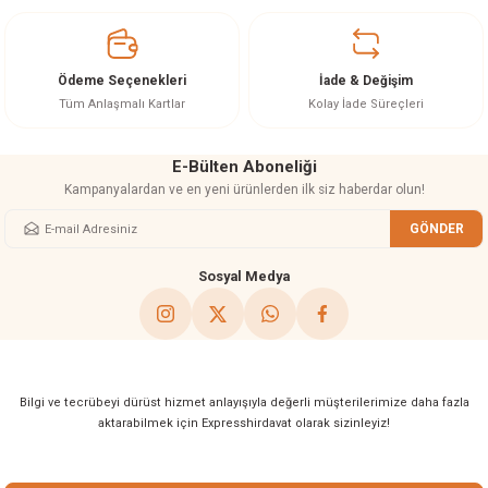
Ürün açıklamasında eksik bilgiler bulunuyor.
Ürün bilgilerinde hatalar bulunuyor.
Ürün fiyatı diğer sitelerden daha pahalı.
Ödeme Seçenekleri
İade & Değişim
Bu ürüne benzer farklı alternatifler olmalı.
Tüm Anlaşmalı Kartlar
Kolay İade Süreçleri
E-Bülten Aboneliği
Kampanyalardan ve en yeni ürünlerden ilk siz haberdar olun!
GÖNDER
Gönder
Sosyal Medya
Bilgi ve tecrübeyi dürüst hizmet anlayışıyla değerli müşterilerimize daha fazla
aktarabilmek için Expresshirdavat olarak sizinleyiz!