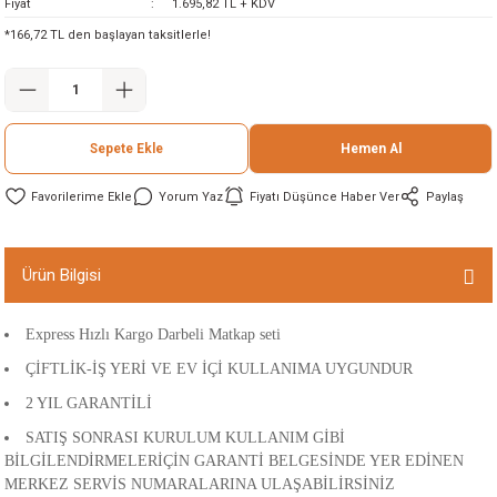
Fiyat
1.695,82 TL + KDV
ineleri
*166,72 TL den başlayan taksitlerle!
eri
Sepete Ekle
Hemen Al
Yorum Yaz
Fiyatı Düşünce Haber Ver
Paylaş
Ürün Bilgisi
i
Express Hızlı Kargo Darbeli Matkap seti
eri
ÇİFTLİK-İŞ YERİ VE EV İÇİ KULLANIMA UYGUNDUR
2 YIL GARANTİLİ
akinesi
SATIŞ SONRASI KURULUM KULLANIM GİBİ
BİLGİLENDİRMELERİÇİN GARANTİ BELGESİNDE YER EDİNEN
ncaları
MERKEZ SERVİS NUMARALARINA ULAŞABİLİRSİNİZ