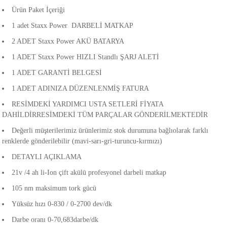
akineleri
Ürün Paket İçeriği
1 adet Staxx Power DARBELİ MATKAP
ancası
2 ADET Staxx Power AKÜ BATARYA
1 ADET Staxx Power HIZLI Standlı ŞARJ ALETİ
1 ADET GARANTİ BELGESİ
1 ADET ADINIZA DÜZENLENMİŞ FATURA
RESİMDEKİ YARDIMCI USTA SETLERİ FİYATA
eri
DAHİLDİRRESİMDEKİ TÜM PARÇALAR GÖNDERİLMEKTEDİR
Değerli müşterilerimiz ürünlerimiz stok durumuna bağlıolarak farklı
 Üfleme Makinesi
renklerde gönderilebilir (mavi-sarı-gri-turuncu-kırmızı)
DETAYLI AÇIKLAMA
leri
21v /4 ah li-Ion çift akülü profesyonel darbeli matkap
105 nm maksimum tork gücü
Yüksüz hızı 0-830 / 0-2700 dev/dk
Darbe oranı 0-70,683darbe/dk