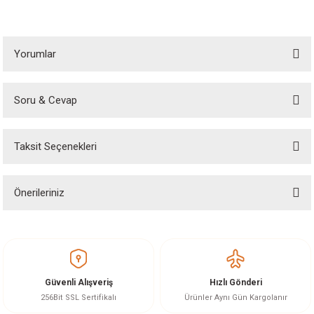
Yorumlar
Soru & Cevap
Bu ürüne ilk yorumu siz yapın!
Taksit Seçenekleri
Yorum Yaz
Ürün hakkında henüz soru sorulmamış.
Önerileriniz
Soru Sor
Bu ürünün fiyat bilgisi, resim, ürün açıklamalarında ve diğer konularda
yetersiz gördüğünüz noktaları öneri formunu kullanarak tarafımıza
iletebilirsiniz.
Görüş ve önerileriniz için teşekkür ederiz.
Güvenli Alışveriş
Hızlı Gönderi
Ürün resmi kalitesiz, bozuk veya görüntülenemiyor.
256Bit SSL Sertifikalı
Ürünler Aynı Gün Kargolanır