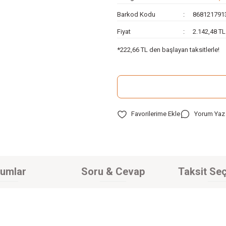
Barkod Kodu
868121791
Fiyat
2.142,48 T
*222,66 TL den başlayan taksitlerle!
Yorum Yaz
umlar
Soru & Cevap
Taksit Seç