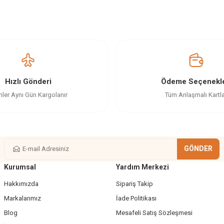
z gördüğünüz noktaları öneri formunu kullanarak tarafımıza iletebilirsiniz.
Ürün hakkında henüz soru sorulmamış.
Bu ürüne ilk yorumu siz yapın!
Yorum Yaz
Soru Sor
Hızlı Gönderi
Ödeme Seçenekle
nler Aynı Gün Kargolanır
Tüm Anlaşmalı Kartl
GÖNDER
Kurumsal
Yardım Merkezi
Gönder
Hakkımızda
Sipariş Takip
Markalarımız
İade Politikası
Blog
Mesafeli Satış Sözleşmesi