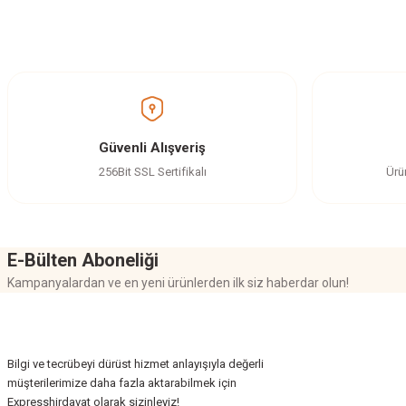
Bu ürünün fiyat bilgisi, resim, ürün açıklamalarında ve diğer konularda yetersi
Görüş ve önerileriniz için teşekkür ederiz.
Ürün resmi kalitesiz, bozuk veya görüntülenemiyor.
Ürün açıklamasında eksik bilgiler bulunuyor.
Ürün bilgilerinde hatalar bulunuyor.
Güvenli Alışveriş
Ürün fiyatı diğer sitelerden daha pahalı.
256Bit SSL Sertifikalı
Ürü
Bu ürüne benzer farklı alternatifler olmalı.
E-Bülten Aboneliği
Kampanyalardan ve en yeni ürünlerden ilk siz haberdar olun!
Bilgi ve tecrübeyi dürüst hizmet anlayışıyla değerli
müşterilerimize daha fazla aktarabilmek için
Expresshirdavat olarak sizinleyiz!