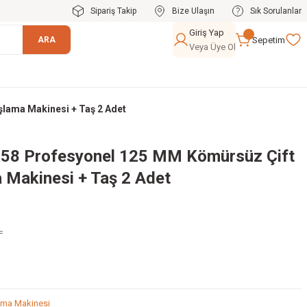
Sipariş Takip
Bize Ulaşın
Sık Sorulanlar
Giriş Yap
Sepetim
ARA
Veya Üye Ol
şlama Makinesi + Taş 2 Adet
58 Profesyonel 125 MM Kömürsüz Çift
a Makinesi + Taş 2 Adet
L
ama Makinesi