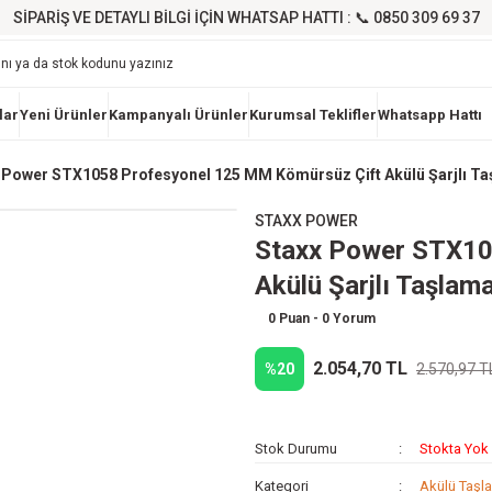
SİPARİŞ VE DETAYLI BİLGİ İÇİN WHATSAP HATTI : 📞 0850 309 69 37
lar
Yeni Ürünler
Kampanyalı Ürünler
Kurumsal Teklifler
Whatsapp Hattı
 Power STX1058 Profesyonel 125 MM Kömürsüz Çift Akülü Şarjlı Ta
STAXX POWER
Staxx Power STX10
Akülü Şarjlı Taşlam
0 Puan - 0 Yorum
2.054,70 TL
%20
2.570,97 T
Stok Durumu
Stokta Yok
Kategori
Akülü Taşl