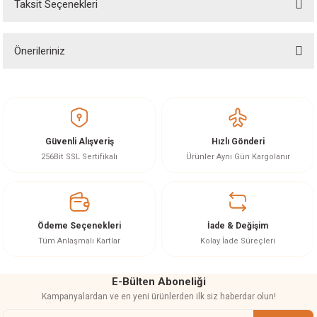
Taksit Seçenekleri
Yorum Yaz
Ürün hakkında henüz soru sorulmamış.
akineleri
ancası
Önerileriniz
Soru Sor
Bu ürünün fiyat bilgisi, resim, ürün açıklamalarında ve diğer konularda
yetersiz gördüğünüz noktaları öneri formunu kullanarak tarafımıza
iletebilirsiniz.
Görüş ve önerileriniz için teşekkür ederiz.
Güvenli Alışveriş
Hızlı Gönderi
eri
Ürün resmi kalitesiz, bozuk veya görüntülenemiyor.
256Bit SSL Sertifikalı
Ürünler Aynı Gün Kargolanır
Ürün açıklamasında eksik bilgiler bulunuyor.
 Üfleme Makinesi
Ürün bilgilerinde hatalar bulunuyor.
Ürün fiyatı diğer sitelerden daha pahalı.
leri
Ödeme Seçenekleri
İade & Değişim
Bu ürüne benzer farklı alternatifler olmalı.
Tüm Anlaşmalı Kartlar
Kolay İade Süreçleri
E-Bülten Aboneliği
Kampanyalardan ve en yeni ürünlerden ilk siz haberdar olun!