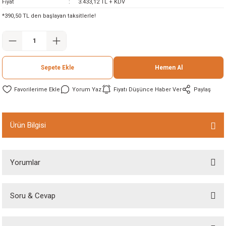
Fiyat
3.433,12 TL + KDV
ineleri
*390,50 TL den başlayan taksitlerle!
eri
Sepete Ekle
Hemen Al
Yorum Yaz
Fiyatı Düşünce Haber Ver
Paylaş
Ürün Bilgisi
i
eri
Yorumlar
akinesi
Soru & Cevap
Bu ürüne ilk yorumu siz yapın!
ncaları