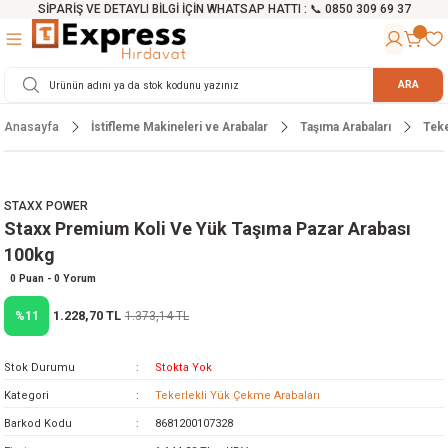
SİPARİŞ VE DETAYLI BİLGİ İÇİN WHATSAP HATTI : 📞 0850 309 69 37
Geri Dön
Geri Dön
Geri Dön
Geri Dön
Geri Dön
Geri Dön
Geri Dön
Geri Dön
Geri Dön
Geri Dön
Geri Dön
Geri Dön
r
alama Cihazları
manları
 Tezgahları
ineleri
Aletleri
ri
Hidrofor
h ve Arabalar
anyo Malzemeleri
ARA
Anasayfa
İstifleme Makineleri ve Arabalar
Taşıma Arabaları
Teke
rü
ta Testereler
eri
lar
yici
tör
ineleri
mpası
arı
ma Kesme Makineleri
azları
ve Ekipmanlar
i
Yıkamalar
ı
 Pompası
gıç Pompa
STAXX POWER
Staxx Premium Koli Ve Yük Taşıma Pazar Arabası
ı
ici
ıştırıcı Mikser
i
orları
100kg
ı
eri
e
rlar
Pompaları
0 Puan - 0 Yorum
1.228,70 TL
%11
1.373,14 TL
ıkma Makinesi
e
ası
Stok Durumu
Stokta Yok
Makinesi
akineleri
Kategori
Tekerlekli Yük Çekme Arabaları
Barkod Kodu
8681200107328
ruğu Testereler
letleri