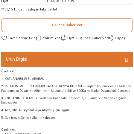
Fiyat
1.144,28 TL + KDV
ineleri
*133,15 TL den başlayan taksitlerle!
eri
Gelince Haber Ver
Yorum Yaz
Fiyatı Düşünce Haber Ver
Paylaş
Ürün Bilgisi
Özellikler:
1. KATLANABİLİR EL ARABASI
i
2. PREMIUM MOBİL YARDIMCI KASA VE DOSYA KUTUSU – Sağlam Polipropilen Kasadan ve
Paslanmaya Dayanıklı Alüminyum Saptan Üretildi ve 100Kg 'ye Kadar Dayanacak Derecede
eri
3. KULLANIMI KOLAY - Yuvarlanan Katlanabilir aracımız, Kullanım İçin Saniyeler İçinde
Kolayca Açılır
akinesi
4. Aile, Ofis, İş, Seyahat veya Alışveriş İçin Uygun
5. Çok işlevli, Geniş kullanım yelpazesi
ncaları
Özellikler: