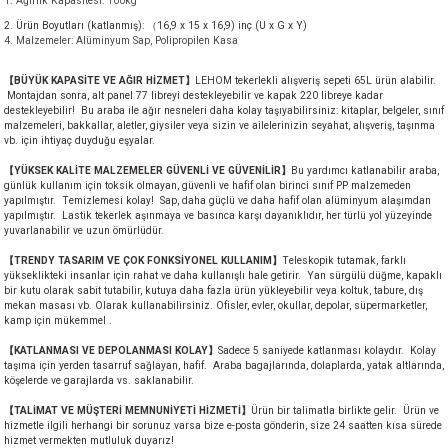
1. Ağırlık Kapasitesi: 100kg
akineleri
2. Ürün Boyutları (katlanmış): （16,9 x 15 x 16,9) inç (U x G x Y)
4. Malzemeler: Alüminyum Sap, Polipropilen Kasa
ancası
【BÜYÜK KAPASİTE VE AĞIR HİZMET】
LEHOM tekerlekli alışveriş sepeti 65L ürün alabilir.
Montajdan sonra, alt panel 77 libreyi destekleyebilir ve kapak 220 libreye kadar
destekleyebilir! Bu araba ile ağır nesneleri daha kolay taşıyabilirsiniz: kitaplar, belgeler, sınıf
malzemeleri, bakkallar, aletler, giysiler veya sizin ve ailelerinizin seyahat, alışveriş, taşınma
vb. için ihtiyaç duyduğu eşyalar.
【YÜKSEK KALİTE MALZEMELER GÜVENLİ VE GÜVENİLİR】
Bu yardımcı katlanabilir araba,
günlük kullanım için toksik olmayan, güvenli ve hafif olan birinci sınıf PP malzemeden
yapılmıştır. Temizlemesi kolay! Sap, daha güçlü ve daha hafif olan alüminyum alaşımdan
eri
yapılmıştır. Lastik tekerlek aşınmaya ve basınca karşı dayanıklıdır, her türlü yol yüzeyinde
yuvarlanabilir ve uzun ömürlüdür.
【TRENDY TASARIM VE ÇOK FONKSİYONEL KULLANIM】
Teleskopik tutamak, farklı
 Üfleme Makinesi
yükseklikteki insanlar için rahat ve daha kullanışlı hale getirir. Yan sürgülü düğme, kapaklı
bir kutu olarak sabit tutabilir, kutuya daha fazla ürün yükleyebilir veya koltuk, tabure, dış
mekan masası vb. Olarak kullanabilirsiniz. Ofisler, evler, okullar, depolar, süpermarketler,
leri
kamp için mükemmel .
【KATLANMASI VE DEPOLANMASI KOLAY】
Sadece 5 saniyede katlanması kolaydır. Kolay
taşıma için yerden tasarruf sağlayan, hafif. Araba bagajlarında, dolaplarda, yatak altlarında,
köşelerde ve garajlarda vs. saklanabilir.
【TALİMAT VE MÜŞTERİ MEMNUNİYETİ HİZMETİ】
Ürün bir talimatla birlikte gelir. Ürün ve
hizmetle ilgili herhangi bir sorunuz varsa bize e-posta gönderin, size 24 saatten kısa sürede
hizmet vermekten mutluluk duyarız!