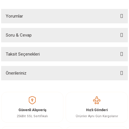
Yorumlar
Soru & Cevap
Bu ürüne ilk yorumu siz yapın!
Taksit Seçenekleri
Yorum Yaz
Ürün hakkında henüz soru sorulmamış.
Önerileriniz
Soru Sor
Bu ürünün fiyat bilgisi, resim, ürün açıklamalarında ve diğer konularda
yetersiz gördüğünüz noktaları öneri formunu kullanarak tarafımıza
iletebilirsiniz.
Görüş ve önerileriniz için teşekkür ederiz.
Güvenli Alışveriş
Hızlı Gönderi
Ürün resmi kalitesiz, bozuk veya görüntülenemiyor.
256Bit SSL Sertifikalı
Ürünler Aynı Gün Kargolanır
Ürün açıklamasında eksik bilgiler bulunuyor.