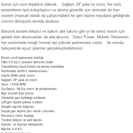
bunun için size teşekkür edecek. Sağlam 18'' pala ve zincir, her türlü
akineleri
testereleme işini kolaylaştırır ve ekstra güvenlik için otomatik bir fren
sistemi (manuel olarak da çalıştırılabilir) bir geri tepme meydana geldiğinde
ancası
zincirin dönüşünü anında durdurur.
Benzinli testere bileyici ve bakım alet takımı gibi iyi bir temiz kesim için
gerekli tüm aksesuarları da alacaksınız. Staxx Power
Motorlu Testerenin
her santiminde tonajlı hizmet tipi yüksek performans vardır.
Ve onunla,
bahçenizde eşsiz işlemler gerçekleştirebilirsiniz.
Birinci sınıf operasyon özelliği
58cc 5.9 hp 2 zamanlı benzinli motor
eri
Yükseltilmiş hava filtresi ve emme manifoldu
Karbüratör antifriz mekanizması
Güçlü 65Mn çelik zincir
 Üfleme Makinesi
Sağlam 18" pala ve zincir
Devir: 11900 RPM
Diş Sayısı: 38 Diş zincir ile donatılmıştır.
leri
Ağır hizmet dişli burnu
Otomatik gaz kelebeği kilitleme
Çift geri tepme çekme sistemi
Dengeli ağırlık dağılımı
Düşük geri tepme yarı -keski zincirleri
Koruyucu zincir kapağı
Testere bileyici ve alet takımı
Eldiven ve Gözlük Hediyelidir.
Ağırlık: 6.4 KG