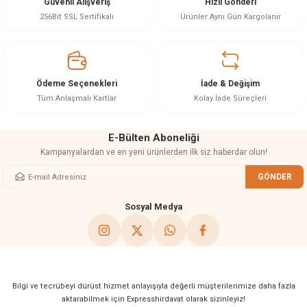
Güvenli Alışveriş
Hızlı Gönderi
Ürün resmi kalitesiz, bozuk veya görüntülenemiyor.
256Bit SSL Sertifikalı
Ürünler Aynı Gün Kargolanır
Ürün açıklamasında eksik bilgiler bulunuyor.
Ürün bilgilerinde hatalar bulunuyor.
Ürün fiyatı diğer sitelerden daha pahalı.
Ödeme Seçenekleri
İade & Değişim
Bu ürüne benzer farklı alternatifler olmalı.
Tüm Anlaşmalı Kartlar
Kolay İade Süreçleri
E-Bülten Aboneliği
Kampanyalardan ve en yeni ürünlerden ilk siz haberdar olun!
GÖNDER
Gönder
Sosyal Medya
Bilgi ve tecrübeyi dürüst hizmet anlayışıyla değerli müşterilerimize daha fazla
aktarabilmek için Expresshirdavat olarak sizinleyiz!