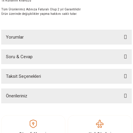
1x Kullanım kılavuzu
Tüm Ürünlerimiz Adınıza Faturalı Olup 2 yıl Garantilidir
Ürün üzerinde değişiklikler yapma hakkını saklı tutar.
Yorumlar
Soru & Cevap
Bu ürüne ilk yorumu siz yapın!
Taksit Seçenekleri
Yorum Yaz
Ürün hakkında henüz soru sorulmamış.
Önerileriniz
Soru Sor
Bu ürünün fiyat bilgisi, resim, ürün açıklamalarında ve diğer konularda
yetersiz gördüğünüz noktaları öneri formunu kullanarak tarafımıza
iletebilirsiniz.
Görüş ve önerileriniz için teşekkür ederiz.