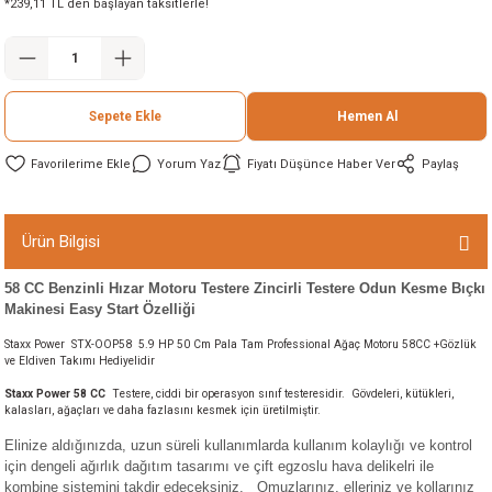
*239,11 TL den başlayan taksitlerle!
ineleri
eri
Sepete Ekle
Hemen Al
Yorum Yaz
Fiyatı Düşünce Haber Ver
Paylaş
Ürün Bilgisi
58 CC Benzinli Hızar Motoru Testere Zincirli Testere Odun Kesme Bıçkı
i
Makinesi Easy Start Özelliği
Staxx Power STX-OOP58 5.9 HP 50 Cm Pala Tam Professional Ağaç Motoru 58CC +Gözlük
eri
ve Eldiven Takımı Hediyelidir
Staxx Power 58 CC
Testere, ciddi bir operasyon sınıf testeresidir. Gövdeleri, kütükleri,
akinesi
kalasları, ağaçları ve daha fazlasını kesmek için üretilmiştir.
Elinize aldığınızda, uzun süreli kullanımlarda kullanım kolaylığı ve kontrol
ncaları
için dengeli ağırlık dağıtım tasarımı ve çift egzoslu hava delikelri ile
kombine sistemini takdir edeceksiniz. Omuzlarınız, elleriniz ve kollarınız