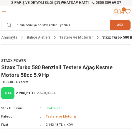
SİPARİŞ VE DETAYLI BİLGİ İÇİN WHATSAP HATTI : 📞 0850 309 69 37
Geri Dön
Geri Dön
Geri Dön
Geri Dön
Geri Dön
Geri Dön
Geri Dön
Geri Dön
Geri Dön
Geri Dön
Geri Dön
Geri Dön
r
alama Cihazları
manları
 Tezgahları
ineleri
Aletleri
ri
Hidrofor
h ve Arabalar
anyo Malzemeleri
ARA
Anasayfa
Bahçe Aletleri
Testere ve Motorlar
Staxx Turbo 580 
rü
ta Testereler
eri
lar
yici
tör
ineleri
mpası
arı
ma Kesme Makineleri
azları
ve Ekipmanlar
i
Yıkamalar
ı
 Pompası
gıç Pompa
STAXX POWER
Staxx Turbo 580 Benzinli Testere Ağaç Kesme
ı
ici
ıştırıcı Mikser
i
orları
Motoru 58cc 5.9 Hp
ı
eri
e
rlar
Pompaları
0 Puan - 0 Yorum
2.206,51 TL
%14
2.570,97 TL
ıkma Makinesi
e
ası
Stok Durumu
Stokta Var
Makinesi
akineleri
Kategori
Testere ve Motorlar
Fiyat
2.142,48 TL + KDV
ruğu Testereler
letleri