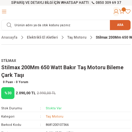
SİPARİŞ VE DETAYLI BİLGİ İÇİN WHATSAP HATTI : 📞 0850 309 69 37
Geri Dön
Geri Dön
Geri Dön
Geri Dön
Geri Dön
Geri Dön
Geri Dön
Geri Dön
Geri Dön
Geri Dön
Geri Dön
Geri Dön
r
alama Cihazları
manları
 Tezgahları
ineleri
Aletleri
ri
Hidrofor
h ve Arabalar
anyo Malzemeleri
ARA
Anasayfa
Elektrikli El Aletleri
Taş Motoru
Stilmax 200Mm 650 Wa
rü
ta Testereler
eri
lar
yici
tör
ineleri
mpası
arı
ma Kesme Makineleri
azları
ve Ekipmanlar
i
Yıkamalar
ı
 Pompası
gıç Pompa
STİLMAX
Stilmax 200Mm 650 Watt Bakır Taş Motoru Bileme
ı
ici
ıştırıcı Mikser
i
orları
Çark Taşı
ı
eri
e
rlar
Pompaları
0 Puan - 0 Yorum
2.090,00 TL
%30
2.990,00 TL
ıkma Makinesi
e
ası
Stok Durumu
Stokta Var
Makinesi
akineleri
Kategori
Taş Motoru
Barkod Kodu
8681200107366
ruğu Testereler
letleri