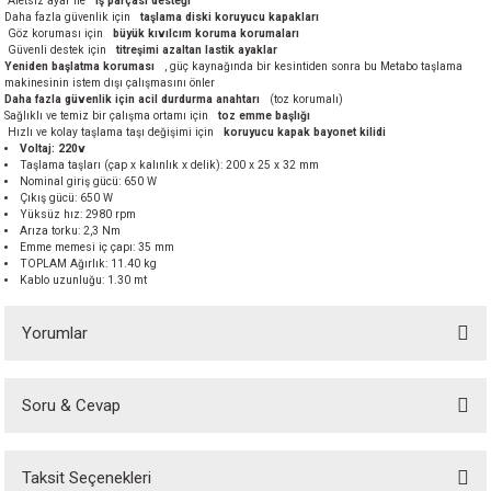
Aletsiz ayar ile
iş parçası desteği
Daha fazla güvenlik için
taşlama diski koruyucu kapakları
akineleri
Göz koruması için
büyük kıvılcım koruma korumaları
Güvenli destek için
titreşimi azaltan lastik ayaklar
Yeniden başlatma koruması
, güç kaynağında bir kesintiden sonra bu Metabo taşlama
ancası
makinesinin istem dışı çalışmasını önler
Daha fazla güvenlik için acil durdurma anahtarı
(toz korumalı)
Sağlıklı ve temiz bir çalışma ortamı için
toz emme başlığı
Hızlı ve kolay taşlama taşı değişimi için
koruyucu kapak bayonet kilidi
Voltaj: 220v
Taşlama taşları (çap x kalınlık x delik): 200 x 25 x 32 mm
Nominal giriş gücü: 650 W
Çıkış gücü: 650 W
Yüksüz hız: 2980 rpm
Arıza torku: 2,3 Nm
eri
Emme memesi iç çapı: 35 mm
TOPLAM Ağırlık: 11.40 kg
Kablo uzunluğu: 1.30 mt
 Üfleme Makinesi
Yorumlar
leri
Soru & Cevap
Bu ürüne ilk yorumu siz yapın!
Taksit Seçenekleri
Yorum Yaz
Ürün hakkında henüz soru sorulmamış.