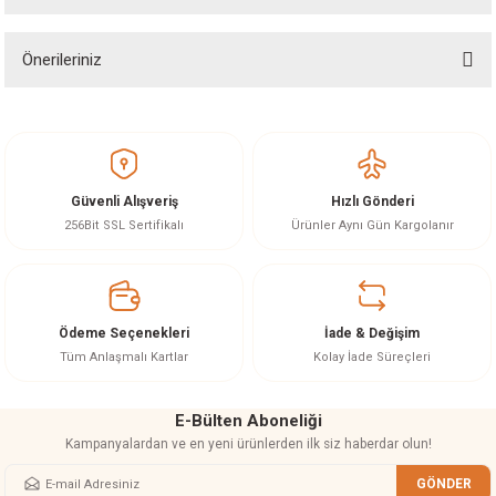
Önerileriniz
Soru Sor
Bu ürünün fiyat bilgisi, resim, ürün açıklamalarında ve diğer konularda
yetersiz gördüğünüz noktaları öneri formunu kullanarak tarafımıza
iletebilirsiniz.
Görüş ve önerileriniz için teşekkür ederiz.
Güvenli Alışveriş
Hızlı Gönderi
Ürün resmi kalitesiz, bozuk veya görüntülenemiyor.
256Bit SSL Sertifikalı
Ürünler Aynı Gün Kargolanır
Ürün açıklamasında eksik bilgiler bulunuyor.
Ürün bilgilerinde hatalar bulunuyor.
Ürün fiyatı diğer sitelerden daha pahalı.
Ödeme Seçenekleri
İade & Değişim
Bu ürüne benzer farklı alternatifler olmalı.
Tüm Anlaşmalı Kartlar
Kolay İade Süreçleri
E-Bülten Aboneliği
Kampanyalardan ve en yeni ürünlerden ilk siz haberdar olun!
GÖNDER
Gönder