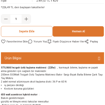
Fiyat
2.491,67 TL + KDV
ineleri
*226,49 TL den başlayan taksitlerle!
eri
Sepete Ekle
Hemen Al
Yorum Yaz
Fiyatı Düşünce Haber Ver
Paylaş
Ürün Bilgisi
i
STİLMAX tezgah üstü taşlama makinesi (220v)
, karmaşık bileme, taşlama ve çapak
alma görevleri için sağlam bir makinedir.
eri
200mm 550Watt Tezgah Üstü Taşlama Makinesi Bakır Sargı Bıçak Balta Bileme Çark Taşı
Taş Motoru
2 adet normal alüminyum oksit taşlama diski: 36 P ve 60 N
iş parçası desteği
akinesi
Kıvılcım koruma gözlükleri
650 watt asenkron hybrid motor
:
ncaları
Bakım gerektirmeyen
gürültü ve titreşim emici takozlar mevcuttur.