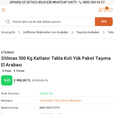
SİPARİŞ VE DETAYLI BİLGİ İÇİN WHATSAP HATTI : 📞 0850 309 69 37
Geri Dön
Geri Dön
Geri Dön
Geri Dön
Geri Dön
Geri Dön
Geri Dön
Geri Dön
Geri Dön
Geri Dön
Geri Dön
Geri Dön
r
alama Cihazları
manları
 Tezgahları
ineleri
Aletleri
ri
Hidrofor
h ve Arabalar
anyo Malzemeleri
ARA
Anasayfa
İstifleme Makineleri ve Arabalar
Taşıma Arabaları
Teke
rü
ta Testereler
eri
lar
yici
tör
ineleri
mpası
arı
ma Kesme Makineleri
azları
ve Ekipmanlar
i
Yıkamalar
ı
 Pompası
gıç Pompa
STİLMAX
Stilmax 300 Kg Katlanır Tabla Koli Yük Paket Taşıma
ı
ici
ıştırıcı Mikser
i
orları
El Arabası
ı
eri
e
rlar
Pompaları
0 Puan - 0 Yorum
2.990,00 TL
%25
3.990,00 TL
ıkma Makinesi
e
ası
Stok Durumu
Stokta Var
Makinesi
akineleri
Kategori
Tekerlekli Yük Çekme Arabaları
Barkod Kodu
8681200107274
ruğu Testereler
letleri