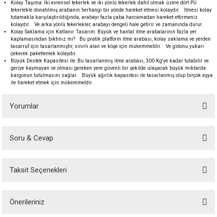
Kolay Taşıma: İki evrensel tekerlek ve iki yönlü tekerlek dahil olmak üzere dört PU
akineleri
tekerlekle donatılmış arabanın herhangi bir yönde hareket etmesi kolaydır. İtmesi kolay
tutamakla karşılaştırıldığında, arabayı fazla çaba harcamadan hareket ettirmeniz
kolaydır. Ve arka yönlü tekerlekler, arabayı dengeli hale getirir ve zamanında durur.
Kolay Saklama için Katlanır Tasarım: Büyük ve hantal itme arabalarının fazla yer
ancası
kaplamasından bıktınız mı? Bu pratik platform itme arabası, kolay saklama ve yerden
tasarruf için tasarlanmıştır, sınırlı alan ve köşe için mükemmeldir. Ve gidonu yukarı
çekerek paketlemek kolaydır.
Büyük Destek Kapasitesi ile: Bu tasarlanmış itme arabası, 300 Kg'ye kadar tutabilir ve
geriye kaymayan ve olması gereken yere güvenli bir şekilde ulaşacak büyük miktarda
kargonun tutulmasını sağlar. Büyük ağırlık kapasitesi ile tasarlanmış olup birçok eşya
ile hareket etmek için mükemmeldir.
eri
Yorumlar
 Üfleme Makinesi
Soru & Cevap
Bu ürüne ilk yorumu siz yapın!
leri
Taksit Seçenekleri
Yorum Yaz
Ürün hakkında henüz soru sorulmamış.
Önerileriniz
Soru Sor