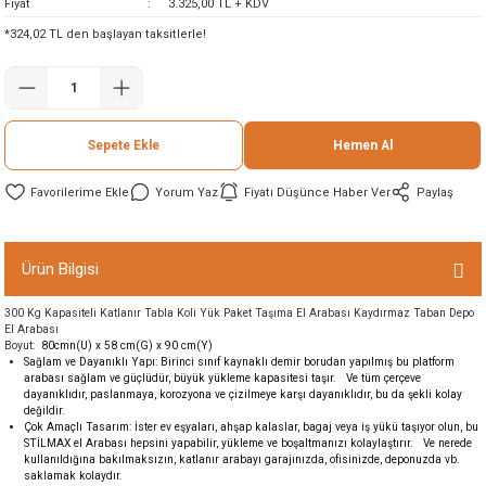
Fiyat
3.325,00 TL + KDV
ineleri
*324,02 TL den başlayan taksitlerle!
eri
Sepete Ekle
Hemen Al
Yorum Yaz
Fiyatı Düşünce Haber Ver
Paylaş
Ürün Bilgisi
i
300 Kg Kapasiteli Katlanır Tabla Koli Yük Paket Taşıma El Arabası Kaydırmaz Taban Depo
El Arabası
eri
Boyut:
80cmn(U) x 58 cm(G) x 90 cm(Y)
Sağlam ve Dayanıklı Yapı: Birinci sınıf kaynaklı demir borudan yapılmış bu platform
arabası sağlam ve güçlüdür, büyük yükleme kapasitesi taşır. Ve tüm çerçeve
dayanıklıdır, paslanmaya, korozyona ve çizilmeye karşı dayanıklıdır, bu da şekli kolay
akinesi
değildir.
Çok Amaçlı Tasarım: İster ev eşyaları, ahşap kalaslar, bagaj veya iş yükü taşıyor olun, bu
STİLMAX el Arabası hepsini yapabilir, yükleme ve boşaltmanızı kolaylaştırır. Ve nerede
ncaları
kullanıldığına bakılmaksızın, katlanır arabayı garajınızda, ofisinizde, deponuzda vb.
saklamak kolaydır.