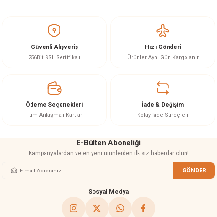
Bu ürünün fiyat bilgisi, resim, ürün açıklamalarında ve diğer konularda
yetersiz gördüğünüz noktaları öneri formunu kullanarak tarafımıza
iletebilirsiniz.
Görüş ve önerileriniz için teşekkür ederiz.
Güvenli Alışveriş
Hızlı Gönderi
Ürün resmi kalitesiz, bozuk veya görüntülenemiyor.
256Bit SSL Sertifikalı
Ürünler Aynı Gün Kargolanır
Ürün açıklamasında eksik bilgiler bulunuyor.
Ürün bilgilerinde hatalar bulunuyor.
Ürün fiyatı diğer sitelerden daha pahalı.
Ödeme Seçenekleri
İade & Değişim
Bu ürüne benzer farklı alternatifler olmalı.
Tüm Anlaşmalı Kartlar
Kolay İade Süreçleri
E-Bülten Aboneliği
Kampanyalardan ve en yeni ürünlerden ilk siz haberdar olun!
GÖNDER
Gönder
Sosyal Medya