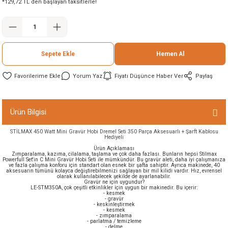
*129,72 TL den başlayan taksitlerle!
ineleri
eri
Sepete Ekle
Hemen Al
Yorum Yaz
Fiyatı Düşünce Haber Ver
Paylaş
Ürün Bilgisi
STİLMAX 450 Watt Mini Gravür Hobi Dremel Seti 350 Parça Aksesuarlı + Şarft Kablosu
i
Hediyeli
Ürün Açıklaması
Zımparalama, kazıma, cilalama, taşlama ve çok daha fazlası. Bunların hepsi Stilmax
Powerfull Set'in C Mini Gravür Hobi Seti ile mümkündür. Bu gravür aleti, daha iyi çalışmanıza
eri
ve fazla çalışma konforu için standart olan esnek bir şafta sahiptir. Ayrıca makinede, 40
aksesuarın tümünü kolayca değiştirebilmenizi sağlayan bir mil kilidi vardır. Hız, evrensel
olarak kullanılabilecek şekilde de ayarlanabilir.
Gravür ne için uygundur?
akinesi
LE-STM350A, çok çeşitli etkinlikler için uygun bir makinedir. Bu içerir:
- kesmek
- gravür
- keskinleştirmek
- kesmek
ncaları
- zımparalama
- parlatma / temizleme
- delme