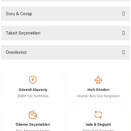
Soru & Cevap
Bu ürüne ilk yorumu siz yapın!
Taksit Seçenekleri
Yorum Yaz
Ürün hakkında henüz soru sorulmamış.
Önerileriniz
Soru Sor
Bu ürünün fiyat bilgisi, resim, ürün açıklamalarında ve diğer konularda
yetersiz gördüğünüz noktaları öneri formunu kullanarak tarafımıza
iletebilirsiniz.
Görüş ve önerileriniz için teşekkür ederiz.
Güvenli Alışveriş
Hızlı Gönderi
Ürün resmi kalitesiz, bozuk veya görüntülenemiyor.
256Bit SSL Sertifikalı
Ürünler Aynı Gün Kargolanır
Ürün açıklamasında eksik bilgiler bulunuyor.
Ürün bilgilerinde hatalar bulunuyor.
Ürün fiyatı diğer sitelerden daha pahalı.
Ödeme Seçenekleri
İade & Değişim
Bu ürüne benzer farklı alternatifler olmalı.
Tüm Anlaşmalı Kartlar
Kolay İade Süreçleri