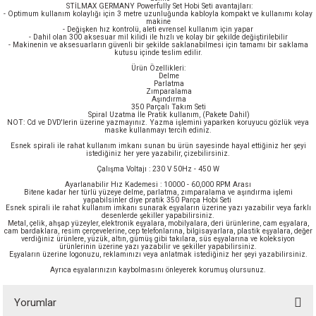
STİLMAX GERMANY Powerfully Set Hobi Seti avantajları:
akineleri
- Optimum kullanım kolaylığı için 3 metre uzunluğunda kabloyla kompakt ve kullanımı kolay
makine
- Değişken hız kontrolü, aleti evrensel kullanım için yapar
- Dahil olan 300 aksesuar mil kilidi ile hızlı ve kolay bir şekilde değiştirilebilir
- Makinenin ve aksesuarların güvenli bir şekilde saklanabilmesi için tamamı bir saklama
ancası
kutusu içinde teslim edilir.
Ürün Özellikleri:
Delme
Parlatma
Zımparalama
Aşındırma
350 Parçalı Takım Seti
Spiral Uzatma İle Pratik kullanım, (Pakete Dahil)
NOT: Cd ve DVD'lerin üzerine yazmayınız. Yazma işlemini yaparken koruyucu gözlük veya
maske kullanmayı tercih ediniz.
Esnek spirali ile rahat kullanım imkanı sunan bu ürün sayesinde hayal ettiğiniz her şeyi
eri
istediğiniz her yere yazabilir, çizebilirsiniz.
Çalışma Voltajı : 230 V 50Hz - 450 W
Ayarlanabilir Hız Kademesi : 10000 - 60,000 RPM Arası
 Üfleme Makinesi
Bitene kadar her türlü yüzeye delme, parlatma, zımparalama ve aşındırma işlemi
yapabilsinler diye pratik 350 Parça Hobi Seti
Esnek spirali ile rahat kullanım imkanı sunarak eşyaların üzerine yazı yazabilir veya farklı
desenlerde şekiller yapabilirsiniz.
leri
Metal, çelik, ahşap yüzeyler, elektronik eşyalara, mobilyalara, deri ürünlerine, cam eşyalara,
cam bardaklara, resim çerçevelerine, cep telefonlarına, bilgisayarlara, plastik eşyalara, değer
verdiğiniz ürünlere, yüzük, altın, gümüş gibi takılara, süs eşyalarına ve koleksiyon
ürünlerinin üzerine yazı yazabilir ve şekiller yapabilirsiniz.
Eşyaların üzerine logonuzu, reklamınızı veya anlatmak istediğiniz her şeyi yazabilirsiniz.
Ayrıca eşyalarınızın kaybolmasını önleyerek korumuş olursunuz.
Yorumlar