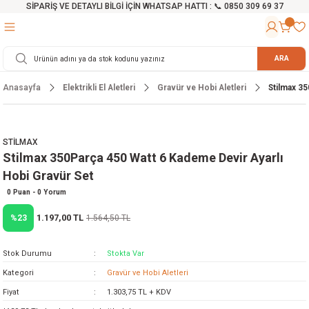
SİPARİŞ VE DETAYLI BİLGİ İÇİN WHATSAP HATTI : 📞 0850 309 69 37
Geri Dön
Geri Dön
Geri Dön
Geri Dön
Geri Dön
Geri Dön
Geri Dön
Geri Dön
Geri Dön
Geri Dön
Geri Dön
Geri Dön
r
alama Cihazları
manları
 Tezgahları
ineleri
Aletleri
ri
Hidrofor
h ve Arabalar
anyo Malzemeleri
ARA
Anasayfa
Elektrikli El Aletleri
Gravür ve Hobi Aletleri
Stilmax 35
rü
ta Testereler
eri
lar
yici
tör
ineleri
mpası
arı
ma Kesme Makineleri
azları
ve Ekipmanlar
i
Yıkamalar
ı
 Pompası
gıç Pompa
STİLMAX
Stilmax 350Parça 450 Watt 6 Kademe Devir Ayarlı
ı
ici
ıştırıcı Mikser
i
orları
Hobi Gravür Set
ı
eri
e
rlar
Pompaları
0 Puan - 0 Yorum
1.197,00 TL
%23
1.564,50 TL
ıkma Makinesi
e
ası
Stok Durumu
Stokta Var
Makinesi
akineleri
Kategori
Gravür ve Hobi Aletleri
Fiyat
1.303,75 TL + KDV
ruğu Testereler
letleri