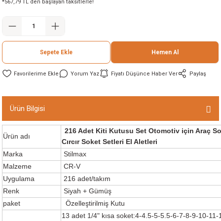
*567,79 TL den başlayan taksitlerle!
ineleri
eri
Sepete Ekle
Hemen Al
Yorum Yaz
Fiyatı Düşünce Haber Ver
Paylaş
Ürün Bilgisi
216 Adet Kiti Kutusu Set Otomotiv için Araç So
i
Ürün adı
Cırcır Soket Setleri El Aletleri
Marka
Stilmax
eri
Malzeme
CR-V
Uygulama
216 adet/takım
akinesi
Renk
Siyah + Gümüş
paket
Özelleştirilmiş Kutu
ncaları
13 adet 1/4" kısa soket:4-4.5-5-5.5-6-7-8-9-10-1