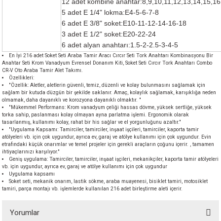
12 adet kombine anahtar:8,9,10,11,12,13,14,15,
5 adet E 1/4" lokma:E4-5-6-7-8
6 adet E 3/8" soket:E10-11-12-14-16-18
3 adet E 1/2" soket:E20-22-24
6 adet alyan anahtarı:1.5-2-2.5-3-4-5
En İyi 216 adet Soket Seti Araba Tamir Aracı Cırcır Seti Tork Anahtarı Kombinasyonu Bir
Anahtar Seti Krom Vanadyum Evrensel Donanım Kiti, Soket Seti Cırcır Tork Anahtarı Combo
CR‑V Oto Araba Tamir Alet Takımı.
Özellikleri:
"Özellik: Aletler, aletlerin güvenli, temiz, düzenli ve kolay bulunmasını sağlamak için
sağlam bir kutuda düzgün bir şekilde saklanır. Amaç, kolaylık sağlamak, karışıklığa neden
olmamak, daha dayanıklı ve korozyona dayanıklı olmaktır. "
"Mükemmel Performans: Krom vanadyum çeliği hassas dövme, yüksek sertliğe, yüksek
torka sahip, paslanması kolay olmayan ayna parlatma işlemi. Ergonomik olarak
tasarlanmış, kullanımı kolay, rahat bir his sağlar ve el yorgunluğunu azaltır."
"Uygulama Kapsamı: Tamirciler, tamirciler, inşaat işçileri, tamirciler, kaporta tamir
atölyeleri vb. için çok uygundur, ayrıca ev, garaj ve atölye kullanımı için çok uygundur. Evin
etrafındaki küçük onarımlar ve temel projeler için gerekli araçların çoğunu içerir. , tamamen
ihtiyaçlarınızı karşılıyor."
Geniş uygulama: Tamirciler, tamirciler, inşaat işçileri, mekanikçiler, kaporta tamir atölyeleri
vb. için uygundur, ayrıca ev, garaj ve atölye kullanımı için çok uygundur
Uygulama kapsamı
Soket seti, mekanik onarım, lastik sökme, araba muayenesi, bisiklet tamiri, motosiklet
tamiri, parça montajı vb. işlemlerde kullanılan 216 adet birleştirme aleti içerir.
Yorumlar