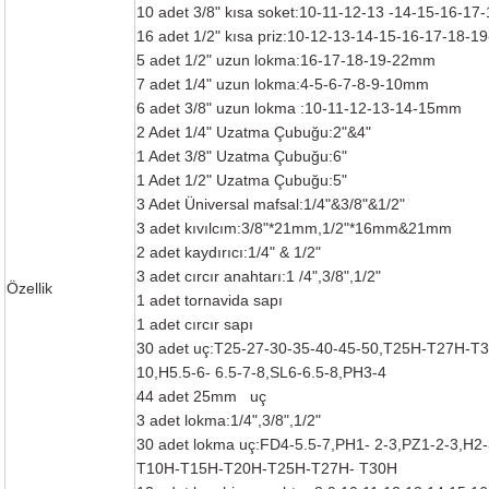
10 adet 3/8" kısa soket:10-11-12-13 -14-15-16-1
akineleri
16 adet 1/2" kısa priz:10-12-13-14-15-16-17-18-
5 adet 1/2" uzun lokma:16-17-18-19-22mm
ancası
7 adet 1/4" uzun lokma:4-5-6-7-8-9-10mm
6 adet 3/8" uzun lokma :10-11-12-13-14-15mm
2 Adet 1/4" Uzatma Çubuğu:2"&4"
1 Adet 3/8" Uzatma Çubuğu:6"
1 Adet 1/2" Uzatma Çubuğu:5"
3 Adet Üniversal mafsal:1/4"&3/8"&1/2"
3 adet kıvılcım:3/8"*21mm,1/2"*16mm&21mm
eri
2 adet kaydırıcı:1/4" & 1/2"
3 adet cırcır anahtarı:1 /4",3/8",1/2"
Özellik
 Üfleme Makinesi
1 adet tornavida sapı
1 adet cırcır sapı
leri
30 adet uç:T25-27-30-35-40-45-50,T25H-T27H-
10,H5.5-6- 6.5-7-8,SL6-6.5-8,PH3-4
44 adet 25mm
uç
3 adet lokma:1/4",3/8",1/2"
30 adet lokma uç:FD4-5.5-7,PH1- 2-3,PZ1-2-3,H2
T10H-T15H-T20H-T25H-T27H- T30H