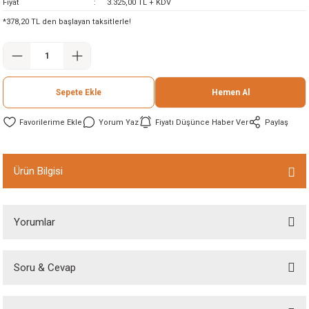
Fiyat
3.325,00 TL + KDV
ineleri
*378,20 TL den başlayan taksitlerle!
eri
Sepete Ekle
Hemen Al
Yorum Yaz
Fiyatı Düşünce Haber Ver
Paylaş
Ürün Bilgisi
i
eri
Yorumlar
akinesi
Soru & Cevap
ncaları
harika ürün