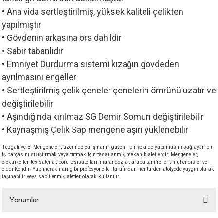
akineleri
• Ana vida sertleştirilmiş, yüksek kaliteli çelikten
yapılmıştır
ancası
• Gövdenin arkasına örs dahildir
• Sabir tabanlıdır
• Emniyet Durdurma sistemi kızağın gövdeden
ayrılmasını engeller
• Sertleştirilmiş çelik çeneler çenelerin ömrünü uzatır ve
değiştirilebilir
eri
• Aşındığında kırılmaz SG Demir Somun değiştirilebilir
• Kaynaşmış Çelik Sap mengene aşırı yüklenebilir
 Üfleme Makinesi
Tezgah ve El Mengeneleri, üzerinde çalışmanın güvenli bir şekilde yapılmasını sağlayan bir
leri
iş parçasını sıkıştırmak veya tutmak için tasarlanmış mekanik aletlerdir. Mengeneler,
elektrikçiler, tesisatçılar, boru tesisatçıları, marangozlar, araba tamircileri, mühendisler ve
ciddi Kendin Yap meraklıları gibi profesyoneller tarafından her türden atölyede yaygın olarak
taşınabilir veya sabitlenmiş aletler olarak kullanılır.
Yorumlar