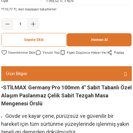
Fiyat
1.093,52 TL + KDV
ineleri
*110,77 TL den başlayan taksitlerle!
eri
Sepete Ekle
Hemen Al
Yorum Yaz
Fiyatı Düşünce Haber Ver
Paylaş
Ürün Bilgisi
i
•STİLMAX
Germany Pro 100mm 4" Sabit Tabanlı Özel
Alaşım Paslanmaz Çelik Sabit Tezgah Masa
eri
Mengenesi Örslü
akinesi
Gövde ve kayar çene, pürüzsüz ve güvenilir bir
hareket için tüm sürtünme yüzeylerinde işlenmiş yakın
ncaları
taneli gri demirden dökülmüştür