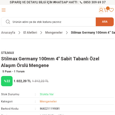
SİPARİŞ VE DETAYLI BİLGİ İÇİN WHATSAP HATTI : 📞 0850 309 69 37
Geri Dön
Geri Dön
Geri Dön
Geri Dön
Geri Dön
Geri Dön
Geri Dön
Geri Dön
Geri Dön
Geri Dön
Geri Dön
Geri Dön
r
alama Cihazları
manları
 Tezgahları
ineleri
Aletleri
ri
Hidrofor
h ve Arabalar
anyo Malzemeleri
ARA
Anasayfa
El Aletleri
Mengeneler
Stilmax Germany 100mm 4'' Sa
rü
ta Testereler
eri
lar
yici
tör
ineleri
mpası
arı
ma Kesme Makineleri
azları
ve Ekipmanlar
i
Yıkamalar
ı
 Pompası
gıç Pompa
STİLMAX
Stilmax Germany 100mm 4'' Sabit Tabanlı Özel
ı
ici
ıştırıcı Mikser
i
orları
Alaşım Örslü Mengene
ı
eri
e
rlar
Pompaları
5 Puan - 1 Yorum
1.022,20 TL
%22
1.312,22 TL
ıkma Makinesi
e
ası
Stok Durumu
Stokta Var
Makinesi
akineleri
Kategori
Mengeneler
Barkod Kodu
8682211199081
ruğu Testereler
letleri