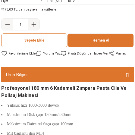
Fiyat
1.561,56 TL + KDV
ineleri
*173,03 TL den başlayan taksitlerle!
eri
Sepete Ekle
Hemen Al
Yorum Yaz
Fiyatı Düşünce Haber Ver
Paylaş
Ürün Bilgisi
i
Profesyonel 180 mm 6 Kademeli Zımpara Pasta Cila Ve
Polisaj Makinesi
eri
Yüksüz hızı 1000-3000 dev/dk.
akinesi
Maksimum Disk çapı 180mm/230mm
Maksimum Daire tel fırça çapı 100mm
ncaları
Mil bağlantı dişi M14