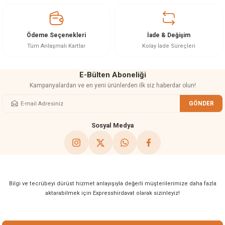
Ürün açıklamasında eksik bilgiler bulunuyor.
Ürün bilgilerinde hatalar bulunuyor.
Ürün fiyatı diğer sitelerden daha pahalı.
Ödeme Seçenekleri
İade & Değişim
Bu ürüne benzer farklı alternatifler olmalı.
Tüm Anlaşmalı Kartlar
Kolay İade Süreçleri
E-Bülten Aboneliği
Kampanyalardan ve en yeni ürünlerden ilk siz haberdar olun!
GÖNDER
Gönder
Sosyal Medya
Bilgi ve tecrübeyi dürüst hizmet anlayışıyla değerli müşterilerimize daha fazla
aktarabilmek için Expresshirdavat olarak sizinleyiz!