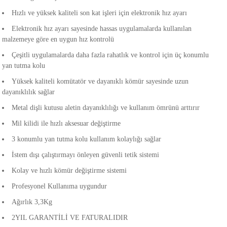
akineleri
Hızlı ve yüksek kaliteli son kat işleri için elektronik hız ayarı
Elektronik hız ayarı sayesinde hassas uygulamalarda kullanılan
ancası
malzemeye göre en uygun hız kontrolü
Çeşitli uygulamalarda daha fazla rahatlık ve kontrol için üç konumlu
yan tutma kolu
Yüksek kaliteli komütatör ve dayanıklı kömür sayesinde uzun
dayanıklılık sağlar
Metal dişli kutusu aletin dayanıklılığı ve kullanım ömrünü arttırır
eri
Mil kilidi ile hızlı aksesuar değiştirme
 Üfleme Makinesi
3 konumlu yan tutma kolu kullanım kolaylığı sağlar
İstem dışı çalıştırmayı önleyen güvenli tetik sistemi
leri
Kolay ve hızlı kömür değiştirme sistemi
Profesyonel Kullanıma uygundur
Ağırlık 3,3Kg
2YIL GARANTİLİ VE FATURALIDIR