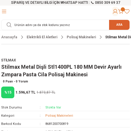
SİPARİŞ VE DETAYLI BİLGİ İÇİN WHATSAP HATTI : 📞 0850 309 69 37
Geri Dön
Geri Dön
Geri Dön
Geri Dön
Geri Dön
Geri Dön
Geri Dön
Geri Dön
Geri Dön
Geri Dön
Geri Dön
Geri Dön
r
alama Cihazları
manları
 Tezgahları
ineleri
Aletleri
ri
Hidrofor
h ve Arabalar
anyo Malzemeleri
ARA
Anasayfa
Elektrikli El Aletleri
Polisaj Makineleri
Stilmax Metal D
rü
ta Testereler
eri
lar
yici
tör
ineleri
mpası
arı
ma Kesme Makineleri
azları
ve Ekipmanlar
i
Yıkamalar
ı
 Pompası
gıç Pompa
STİLMAX
Stilmax Metal Dişli Stl1400PL 180 MM Devir Ayarlı
ı
ici
ıştırıcı Mikser
i
orları
Zımpara Pasta Cila Polisaj Makinesi
ı
eri
e
rlar
Pompaları
0 Puan - 0 Yorum
1.596,67 TL
%15
1.873,87 TL
ıkma Makinesi
e
ası
Stok Durumu
Stokta Var
Makinesi
akineleri
Kategori
Polisaj Makineleri
Barkod Kodu
8681200700819
ruğu Testereler
letleri