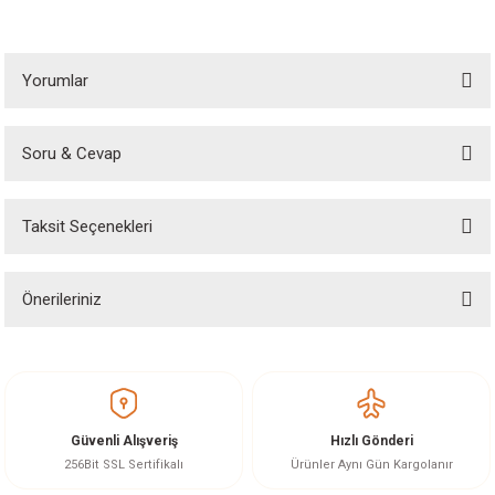
Yorumlar
Soru & Cevap
Bu ürüne ilk yorumu siz yapın!
Taksit Seçenekleri
Yorum Yaz
Ürün hakkında henüz soru sorulmamış.
Önerileriniz
Soru Sor
Bu ürünün fiyat bilgisi, resim, ürün açıklamalarında ve diğer konularda
yetersiz gördüğünüz noktaları öneri formunu kullanarak tarafımıza
iletebilirsiniz.
Görüş ve önerileriniz için teşekkür ederiz.
Güvenli Alışveriş
Hızlı Gönderi
Ürün resmi kalitesiz, bozuk veya görüntülenemiyor.
256Bit SSL Sertifikalı
Ürünler Aynı Gün Kargolanır