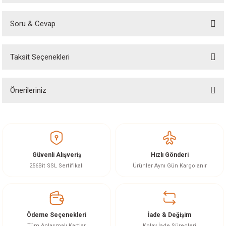
Soru & Cevap
Bu ürüne ilk yorumu siz yapın!
Taksit Seçenekleri
Yorum Yaz
Ürün hakkında henüz soru sorulmamış.
Önerileriniz
Soru Sor
Bu ürünün fiyat bilgisi, resim, ürün açıklamalarında ve diğer konularda
yetersiz gördüğünüz noktaları öneri formunu kullanarak tarafımıza
iletebilirsiniz.
Görüş ve önerileriniz için teşekkür ederiz.
Güvenli Alışveriş
Hızlı Gönderi
Ürün resmi kalitesiz, bozuk veya görüntülenemiyor.
256Bit SSL Sertifikalı
Ürünler Aynı Gün Kargolanır
Ürün açıklamasında eksik bilgiler bulunuyor.
Ürün bilgilerinde hatalar bulunuyor.
Ürün fiyatı diğer sitelerden daha pahalı.
Ödeme Seçenekleri
İade & Değişim
Bu ürüne benzer farklı alternatifler olmalı.
Tüm Anlaşmalı Kartlar
Kolay İade Süreçleri