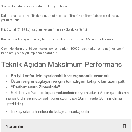
akineleri
Size sadece daldan kaynaklanan titreşimi hissettirir;
Daha rahat dal gezebilir, daha uzun süre çalışabilirsiniz en önemlisiyse çok daha az
ancası
yorulursunuz.
Küçük, hafif(1.25 kg), sağlam ve sınıfının en yüksek kalitelisi
Kanca dala takılıyken birkaç hamle ile daldaki zeytini en az %65 oranında döker.
Özellikle Marmara Bölgesinde en çok kullanılan (10000’i aşkın aktif kullanıcı) kalitesini
kanıtlamış bir zeytin toplama aparatıdır.
Teknik Açıdan Maksimum Performans
eri
En iyi konfor için ayarlanabilir ve ergonomik tasarımlı
 Üfleme Makinesi
Üstün erişim sağlayan ve çim temizliğini kolay kılan uzun şaft.
“Performansın Zirvesinde”
leri
Sırt Tipi ve Yan tipi tırpan makinelerine uyumludur. (Motor şaft dişinin
sayısı 8 diş ve motor şaft borunuzun çapı 26mm yada 28 mm olması
gereklidir.)
Birkaç sıkma hamlesi ile kolayca montaj edilir.
Yorumlar