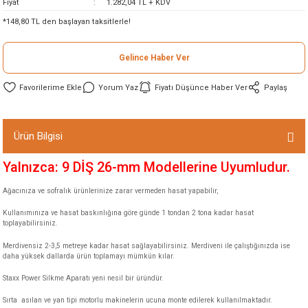
Fiyat
1.282,04 TL + KDV
ineleri
*148,80 TL den başlayan taksitlerle!
eri
Gelince Haber Ver
Yorum Yaz
Fiyatı Düşünce Haber Ver
Paylaş
Ürün Bilgisi
Yalnızca: 9 DİŞ 26-mm Modellerine Uyumludur.
i
Ağacınıza ve sofralık ürünlerinize zarar vermeden hasat yapabilir,
Kullanımınıza ve hasat baskınlığına göre günde 1 tondan 2 tona kadar hasat
eri
toplayabilirsiniz.
Merdivensiz 2-3,5 metreye kadar hasat sağlayabilirsiniz. Merdiveni ile çalıştığınızda ise
akinesi
daha yüksek dallarda ürün toplamayı mümkün kılar.
Staxx Power Silkme Aparatı yeni nesil bir üründür.
ncaları
Sırta asılan ve yan tipi motorlu makinelerin ucuna monte edilerek kullanılmaktadır.