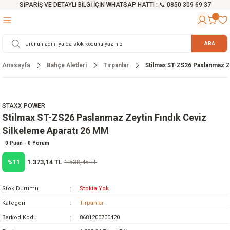
SİPARİŞ VE DETAYLI BİLGİ İÇİN WHATSAP HATTI : 📞 0850 309 69 37
Geri Dön
Geri Dön
Geri Dön
Geri Dön
Geri Dön
Geri Dön
Geri Dön
Geri Dön
Geri Dön
Geri Dön
Geri Dön
Geri Dön
r
alama Cihazları
manları
 Tezgahları
ineleri
Aletleri
ri
Hidrofor
h ve Arabalar
anyo Malzemeleri
ARA
Anasayfa
Bahçe Aletleri
Tırpanlar
Stilmax ST-ZS26 Paslanmaz Z
rü
ta Testereler
eri
lar
yici
tör
ineleri
mpası
arı
ma Kesme Makineleri
azları
ve Ekipmanlar
i
Yıkamalar
ı
 Pompası
gıç Pompa
STAXX POWER
Stilmax ST-ZS26 Paslanmaz Zeytin Fındık Ceviz
ı
ici
ıştırıcı Mikser
i
orları
Silkeleme Aparatı 26 MM
ı
eri
e
rlar
Pompaları
0 Puan - 0 Yorum
1.373,14 TL
%11
1.538,45 TL
ıkma Makinesi
e
ası
Stok Durumu
Stokta Yok
Makinesi
akineleri
Kategori
Tırpanlar
Barkod Kodu
8681200700420
ruğu Testereler
letleri