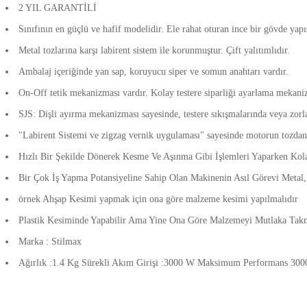
2 YIL GARANTİLİ
Sınıfının en güçlü ve hafif modelidir. Ele rahat oturan ince bir gövde yapıs
Metal tozlarına karşı labirent sistem ile korunmuştur. Çift yalıtımlıdır.
Ambalaj içeriğinde yan sap, koruyucu siper ve somun anahtarı vardır.
On-Off tetik mekanizması vardır. Kolay testere siparliği ayarlama mekaniz
SJS: Dişli ayırma mekanizması sayesinde, testere sıkışmalarında veya zorl
"Labirent Sistemi ve zigzag vernik uygulaması" sayesinde motorun tozdan
Hızlı Bir Şekilde Dönerek Kesme Ve Aşınma Gibi İşlemleri Yaparken Kol
Bir Çok İş Yapma Potansiyeline Sahip Olan Makinenin Asıl Görevi Metal
örnek Ahşap Kesimi yapmak için ona göre malzeme kesimi yapılmalıdır
Plastik Kesiminde Yapabilir Ama Yine Ona Göre Malzemeyi Mutlaka Tak
Marka : Stilmax
Ağırlık :1.4 Kg Sürekli Akım Girişi :3000 W Maksimum Performans 300