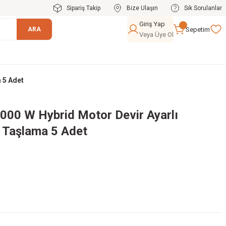
Sipariş Takip
Bize Ulaşın
Sık Sorulanlar
Giriş Yap
Sepetim
ARA
Veya Üye Ol
 5 Adet
00 W Hybrid Motor Devir Ayarlı
 Taşlama 5 Adet