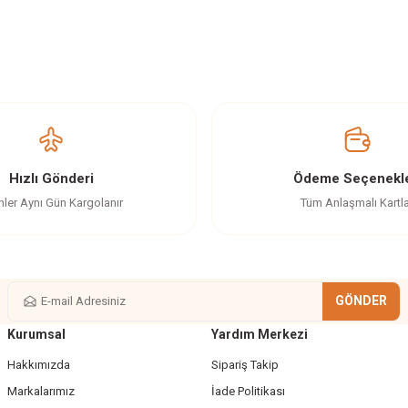
z gördüğünüz noktaları öneri formunu kullanarak tarafımıza iletebilirsiniz.
Ürün hakkında henüz soru sorulmamış.
Bu ürüne ilk yorumu siz yapın!
Yorum Yaz
Soru Sor
Hızlı Gönderi
Ödeme Seçenekle
nler Aynı Gün Kargolanır
Tüm Anlaşmalı Kartl
GÖNDER
Kurumsal
Yardım Merkezi
Gönder
Hakkımızda
Sipariş Takip
Markalarımız
İade Politikası