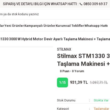
SİPARİŞ VE DETAYLI BİLGİ İÇİN WHATSAP HATTI : 📞 0850 309 69 37
lar
Yeni Ürünler
Kampanyalı Ürünler
Kurumsal Teklifler
Whatsapp Hattı
1330 3000 W Hybrid Motor Devir Ayarlı Taşlama Makinesi + Taşlama
STİLMAX
Stilmax STM1330 30
Taşlama Makinesi +
0 Puan - 0 Yorum
931,39 TL
%15
1.097,71 TL
Stok Durumu
Stokta Var
Kategori
Taşlamalar