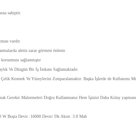
ına sahiptir.
ması vardır.
anmalarda aletin zarar görmesi önlenir.
 korunması sağlanmıştır
aylık Ve Düzgün Bir İş İmkanı Sağlamaktadır.
, Çelik Kesmek Ve Yüzeylerini Zımparalamaktır. Başka İşlerde de Kullanımı 
mak Gerekir Malzemeleri Doğru Kullanmanız Hem İşinizi Daha Kolay yapmanız
0 W Boşta Devir :16000 Devir/ Dk Akım :3.8 Mah