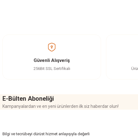
Bu ürünün fiyat bilgisi, resim, ürün açıklamalarında ve diğer konularda yetersi
Görüş ve önerileriniz için teşekkür ederiz.
Ürün resmi kalitesiz, bozuk veya görüntülenemiyor.
Ürün açıklamasında eksik bilgiler bulunuyor.
Ürün bilgilerinde hatalar bulunuyor.
Güvenli Alışveriş
Ürün fiyatı diğer sitelerden daha pahalı.
256Bit SSL Sertifikalı
Ürü
Bu ürüne benzer farklı alternatifler olmalı.
E-Bülten Aboneliği
Kampanyalardan ve en yeni ürünlerden ilk siz haberdar olun!
Bilgi ve tecrübeyi dürüst hizmet anlayışıyla değerli