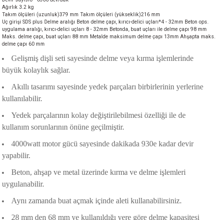
Ağırlık 3.2 kg
akineleri
Takım ölçüleri (uzunluk)379 mm Takım ölçüleri (yükseklik)216 mm
Uç girişi SDS plus Delme aralığı Beton delme çapı, kırıcı-delici uçları*4 - 32mm Beton ops.
uygulama aralığı, kırıcı-delici uçları 8 - 32mm Betonda, buat uçları ile delme çapı 98 mm
ancası
Maks. delme çapı, buat uçları 88 mm Metalde maksimum delme çapı 13mm Ahşapta maks.
delme çapı 60 mm
Gelişmiş dişli seti sayesinde delme veya kırma işlemlerinde
büyük kolaylık sağlar.
Akıllı tasarımı sayesinde yedek parçaları birbirlerinin yerlerine
kullanılabilir.
eri
Yedek parçalarının kolay değiştirilebilmesi özelliği ile de
kullanım sorunlarının önüne geçilmiştir.
 Üfleme Makinesi
4000watt motor gücü sayesinde dakikada 930e kadar devir
leri
yapabilir.
Beton, ahşap ve metal üzerinde kırma ve delme işlemleri
uygulanabilir.
Aynı zamanda buat açmak içinde aleti kullanabilirsiniz.
28 mm den 68 mm ye kullanıldığı yere göre delme kapasitesi