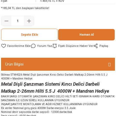
Fiyat
1.469,16 TL + KDV
ineleri
*185,04 TL den başlayan taksitlerle!
eri
Sepete Ekle
Hemen Al
Yorum Yaz
Fiyatı Düşünce Haber Ver
Paylaş
Ürün Bilgisi
i
Stilmax STM4026 Metal Dişli Şanzıman Kırıcı Delici Darbeli Matkap 2-26mm Hilti 5.5 J
4000W + Mandren Hediye
eri
Metal Dişli Şanzıman Sistemi Kırıcı Delici Darbeli
Matkap 2-26mm Hilti 5.5 J 4000W + Mandren Hediye
akinesi
BAKIR SARGI OTOMATİK ŞANZIMAN KIRICI DELİCİ HİLTİ SETİ ISINMAYA KARSI OTOMATIK
SANZIMAN İLE UZUN SÜRELİ KULLANIMA UYGUNDUR
İNŞAAT,ŞANTİYE MONTOLAMA VE AĞIR HİZMET KULLANIMINA UYGUNDUR
ncaları
Ek veriler Nominal giriş gücü 4000W Darbe enerjisi 3.5 Joule
Nominal devir sayısında darbe sayısı0 - 12000 darbe/dak
Devir sayısı0 - 6500 dev/dak