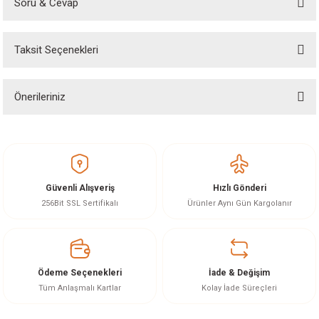
Soru & Cevap
Bu ürüne ilk yorumu siz yapın!
Taksit Seçenekleri
Yorum Yaz
Ürün hakkında henüz soru sorulmamış.
Önerileriniz
Soru Sor
Bu ürünün fiyat bilgisi, resim, ürün açıklamalarında ve diğer konularda
yetersiz gördüğünüz noktaları öneri formunu kullanarak tarafımıza
iletebilirsiniz.
Görüş ve önerileriniz için teşekkür ederiz.
Güvenli Alışveriş
Hızlı Gönderi
Ürün resmi kalitesiz, bozuk veya görüntülenemiyor.
256Bit SSL Sertifikalı
Ürünler Aynı Gün Kargolanır
Ürün açıklamasında eksik bilgiler bulunuyor.
Ürün bilgilerinde hatalar bulunuyor.
Ürün fiyatı diğer sitelerden daha pahalı.
Ödeme Seçenekleri
İade & Değişim
Bu ürüne benzer farklı alternatifler olmalı.
Tüm Anlaşmalı Kartlar
Kolay İade Süreçleri