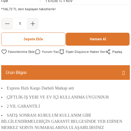
Fiyat
1.670,00 TL + KDV
ineleri
*166,72 TL den başlayan taksitlerle!
eri
Sepete Ekle
Hemen Al
Yorum Yaz
Fiyatı Düşünce Haber Ver
Paylaş
Ürün Bilgisi
i
Express Hızlı Kargo Darbeli Matkap seti
eri
ÇİFTLİK-İŞ YERİ VE EV İÇİ KULLANIMA UYGUNDUR
2 YIL GARANTİLİ
akinesi
SATIŞ SONRASI KURULUM KULLANIM GİBİ
BİLGİLENDİRMELERİÇİN GARANTİ BELGESİNDE YER EDİNEN
ncaları
MERKEZ SERVİS NUMARALARINA ULAŞABİLİRSİNİZ