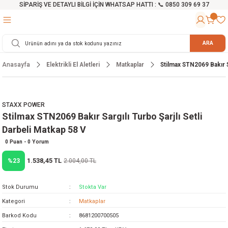
SİPARİŞ VE DETAYLI BİLGİ İÇİN WHATSAP HATTI : 📞 0850 309 69 37
Geri Dön
Geri Dön
Geri Dön
Geri Dön
Geri Dön
Geri Dön
Geri Dön
Geri Dön
Geri Dön
Geri Dön
Geri Dön
Geri Dön
r
alama Cihazları
manları
 Tezgahları
ineleri
Aletleri
ri
Hidrofor
h ve Arabalar
anyo Malzemeleri
ARA
Anasayfa
Elektrikli El Aletleri
Matkaplar
Stilmax STN2069 Bakır Sa
rü
ta Testereler
eri
lar
yici
tör
ineleri
mpası
arı
ma Kesme Makineleri
azları
ve Ekipmanlar
i
Yıkamalar
ı
 Pompası
gıç Pompa
STAXX POWER
Stilmax STN2069 Bakır Sargılı Turbo Şarjlı Setli
ı
ici
ıştırıcı Mikser
i
orları
Darbeli Matkap 58 V
ı
eri
e
rlar
Pompaları
0 Puan - 0 Yorum
1.538,45 TL
%23
2.004,00 TL
ıkma Makinesi
e
ası
Stok Durumu
Stokta Var
Makinesi
akineleri
Kategori
Matkaplar
Barkod Kodu
8681200700505
ruğu Testereler
letleri