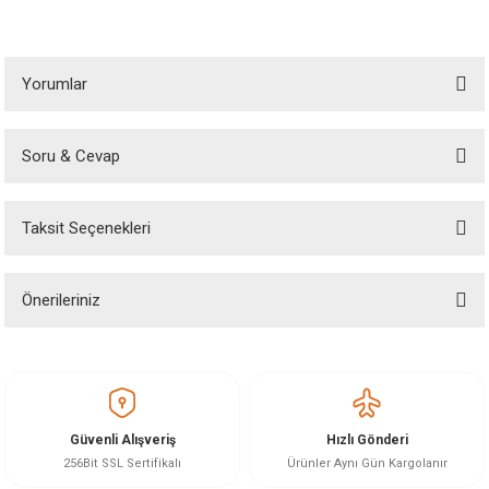
Yorumlar
Soru & Cevap
Bu ürüne ilk yorumu siz yapın!
Taksit Seçenekleri
Yorum Yaz
Ürün hakkında henüz soru sorulmamış.
Önerileriniz
Soru Sor
Bu ürünün fiyat bilgisi, resim, ürün açıklamalarında ve diğer konularda
yetersiz gördüğünüz noktaları öneri formunu kullanarak tarafımıza
iletebilirsiniz.
Görüş ve önerileriniz için teşekkür ederiz.
Güvenli Alışveriş
Hızlı Gönderi
Ürün resmi kalitesiz, bozuk veya görüntülenemiyor.
256Bit SSL Sertifikalı
Ürünler Aynı Gün Kargolanır