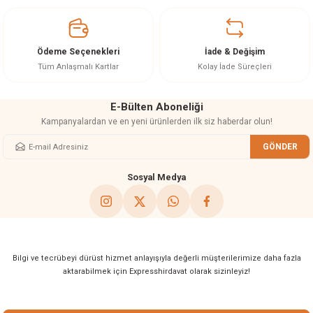
Ürün açıklamasında eksik bilgiler bulunuyor.
Ürün bilgilerinde hatalar bulunuyor.
Ürün fiyatı diğer sitelerden daha pahalı.
Ödeme Seçenekleri
İade & Değişim
Bu ürüne benzer farklı alternatifler olmalı.
Tüm Anlaşmalı Kartlar
Kolay İade Süreçleri
E-Bülten Aboneliği
Kampanyalardan ve en yeni ürünlerden ilk siz haberdar olun!
GÖNDER
Gönder
Sosyal Medya
Bilgi ve tecrübeyi dürüst hizmet anlayışıyla değerli müşterilerimize daha fazla
aktarabilmek için Expresshirdavat olarak sizinleyiz!