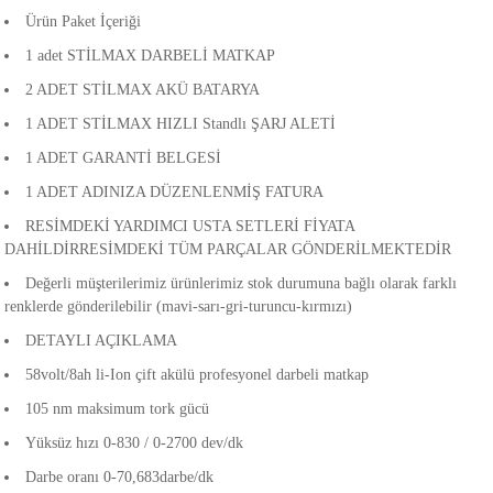
akineleri
Ürün Paket İçeriği
1 adet STİLMAX DARBELİ MATKAP
ancası
2 ADET STİLMAX AKÜ BATARYA
1 ADET STİLMAX HIZLI Standlı ŞARJ ALETİ
1 ADET GARANTİ BELGESİ
1 ADET ADINIZA DÜZENLENMİŞ FATURA
RESİMDEKİ YARDIMCI USTA SETLERİ FİYATA
eri
DAHİLDİRRESİMDEKİ TÜM PARÇALAR GÖNDERİLMEKTEDİR
Değerli müşterilerimiz ürünlerimiz stok durumuna bağlı olarak farklı
 Üfleme Makinesi
renklerde gönderilebilir (mavi-sarı-gri-turuncu-kırmızı)
DETAYLI AÇIKLAMA
leri
58volt/8ah li-Ion çift akülü profesyonel darbeli matkap
105 nm maksimum tork gücü
Yüksüz hızı 0-830 / 0-2700 dev/dk
Darbe oranı 0-70,683darbe/dk