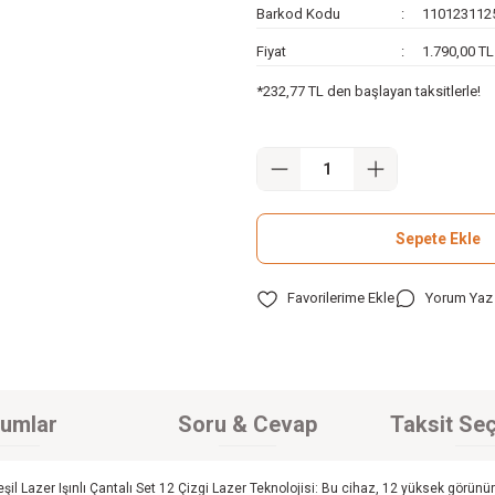
Barkod Kodu
110123112
Fiyat
1.790,00 T
*232,77 TL den başlayan taksitlerle!
Sepete Ekle
Yorum Yaz
umlar
Soru & Cevap
Taksit Seç
 Lazer Işınlı Çantalı Set 12 Çizgi Lazer Teknolojisi: Bu cihaz, 12 yüksek görünürl