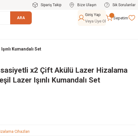
Sipariş Takip
Bize Ulaşın
Sık Sorulanlar
Giriş Yap
Sepetim
ARA
Veya Üye Ol
 Işınlı Kumandalı Set
asiyetli x2 Çift Akülü Lazer Hizalama
eşil Lazer Işınlı Kumandalı Set
izalama Cihazları