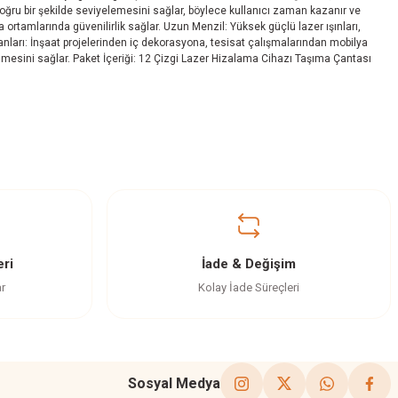
doğru bir şekilde seviyelemesini sağlar, böylece kullanıcı zaman kazanır ve
a ortamlarında güvenilirlik sağlar. Uzun Menzil: Yüksek güçlü lazer ışınları,
anları: İnşaat projelerinden iç dekorasyona, tesisat çalışmalarından mobilya
labilmesini sağlar. Paket İçeriği: 12 Çizgi Lazer Hizalama Cihazı Taşıma Çantası
ri
İade & Değişim
ar
Kolay İade Süreçleri
Sosyal Medya