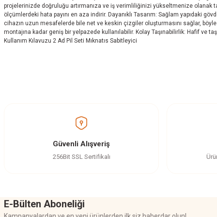
projelerinizde doğruluğu artırmanıza ve iş verimliliğinizi yükseltmenize olanak 
ölçümlerdeki hata payını en aza indirir. Dayanıklı Tasarım: Sağlam yapıdaki gövde, 
cihazın uzun mesafelerde bile net ve keskin çizgiler oluşturmasını sağlar, böyle
montajına kadar geniş bir yelpazede kullanılabilir. Kolay Taşınabilirlik: Hafif ve 
Kullanım Kılavuzu 2 Ad Pil Seti Mıknatıs Sabitleyici
Bu ürünün fiyat bilgisi, resim, ürün açıklamalarında ve diğer konularda yetersi
Görüş ve önerileriniz için teşekkür ederiz.
Ürün resmi kalitesiz, bozuk veya görüntülenemiyor.
Ürün açıklamasında eksik bilgiler bulunuyor.
Ürün bilgilerinde hatalar bulunuyor.
Güvenli Alışveriş
Ürün fiyatı diğer sitelerden daha pahalı.
256Bit SSL Sertifikalı
Ürü
Bu ürüne benzer farklı alternatifler olmalı.
E-Bülten Aboneliği
Kampanyalardan ve en yeni ürünlerden ilk siz haberdar olun!