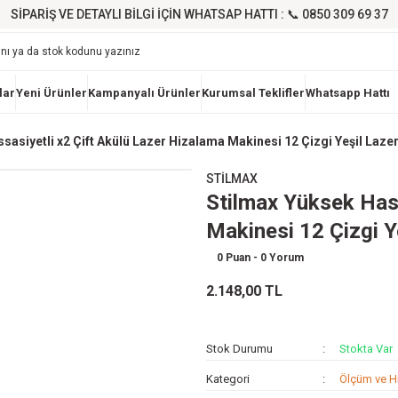
SİPARİŞ VE DETAYLI BİLGİ İÇİN WHATSAP HATTI : 📞 0850 309 69 37
lar
Yeni Ürünler
Kampanyalı Ürünler
Kurumsal Teklifler
Whatsapp Hattı
sasiyetli x2 Çift Akülü Lazer Hizalama Makinesi 12 Çizgi Yeşil Lazer
STİLMAX
Stilmax Yüksek Hass
Makinesi 12 Çizgi Y
0 Puan - 0 Yorum
2.148,00 TL
Stok Durumu
Stokta Var
Kategori
Ölçüm ve H