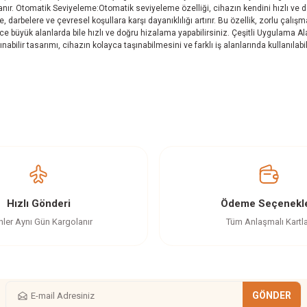
tanır. Otomatik Seviyeleme:Otomatik seviyeleme özelliği, cihazın kendini hızlı ve 
darbelere ve çevresel koşullara karşı dayanıklılığı artırır. Bu özellik, zorlu çalışm
ce büyük alanlarda bile hızlı ve doğru hizalama yapabilirsiniz. Çeşitli Uygulama Al
taşınabilir tasarımı, cihazın kolayca taşınabilmesini ve farklı iş alanlarında kullanı
z gördüğünüz noktaları öneri formunu kullanarak tarafımıza iletebilirsiniz.
Ürün hakkında henüz soru sorulmamış.
Bu ürüne ilk yorumu siz yapın!
Yorum Yaz
Soru Sor
Hızlı Gönderi
Ödeme Seçenekle
nler Aynı Gün Kargolanır
Tüm Anlaşmalı Kartl
GÖNDER