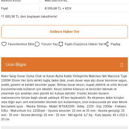
Barkod Kodu
8681200109162
ineleri
Fiyat
8.595,68 TL + KDV
*1.005,90 TL den başlayan taksitlerle!
eri
Gelince Haber Ver
Yorum Yaz
Fiyatı Düşünce Haber Ver
Paylaş
Ürün Bilgisi
Bakır Sargı Duvar Oyma Oluk ve Kanal Açma Kablo Yerleştirme Makinesi Seti Macroza Type
i
2000W 35mm Her türlü delikli tuğla, beton blok, sıvalı duvar veya alçı duvar kesimine uygun,
pratik, güvenli ve kaliteli kesimler yapar. Stilmax duvar kesici, inşaat, elektrik ve sıhhi tesisat
kurulumlarında kullanım için idealdir. Kesici bileme kılavuzu ve kesicileri takmak ve
eri
çıkarmak için anahtarı olan plastik bir kutuya dahildir. Diskler, kesilen duvarın
malzemesinin türüne bağlı olarak yaklaşık 40 kez taşlanabilir. Bu ekipmanı beton kirişleri
veya diğer aşırı sert malzemeleri kesmek için kullanmayın, ürün kılavuzunda yer alan teknik
akinesi
tavsiyelere uyun. - Marka: Stilmax - Model: MTKA2000 - Voltaj : 220V - Güç: 2000w - Frekans:
50hz - Maksimum hız: 2200rpm - Uyumlu kesiciler: 25 mm ve 35 mm - Kesme genişliği: 25
mm - 35 mm - Kesme derinliği: 25 mm - 35 mm - Net ağırlık: 6,7 Kg - Kutu boyutu: 43 x 20,5 x
33 cm
ncaları