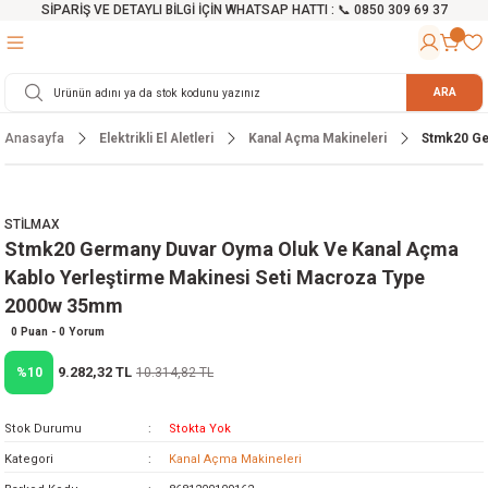
SİPARİŞ VE DETAYLI BİLGİ İÇİN WHATSAP HATTI : 📞 0850 309 69 37
Geri Dön
Geri Dön
Geri Dön
Geri Dön
Geri Dön
Geri Dön
Geri Dön
Geri Dön
Geri Dön
Geri Dön
Geri Dön
Geri Dön
r
alama Cihazları
manları
 Tezgahları
ineleri
Aletleri
ri
Hidrofor
h ve Arabalar
anyo Malzemeleri
ARA
Anasayfa
Elektrikli El Aletleri
Kanal Açma Makineleri
Stmk20 Ge
rü
ta Testereler
eri
lar
yici
tör
ineleri
mpası
arı
ma Kesme Makineleri
azları
ve Ekipmanlar
i
Yıkamalar
ı
 Pompası
gıç Pompa
STİLMAX
Stmk20 Germany Duvar Oyma Oluk Ve Kanal Açma
ı
ici
ıştırıcı Mikser
i
orları
Kablo Yerleştirme Makinesi Seti Macroza Type
2000w 35mm
ı
eri
e
rlar
Pompaları
0 Puan - 0 Yorum
ıkma Makinesi
e
ası
9.282,32 TL
%10
10.314,82 TL
Makinesi
akineleri
Stok Durumu
Stokta Yok
Kategori
Kanal Açma Makineleri
ruğu Testereler
letleri