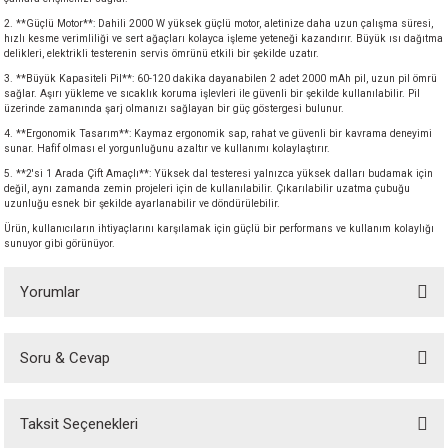
akineleri
2. **Güçlü Motor**: Dahili 2000 W yüksek güçlü motor, aletinize daha uzun çalışma süresi,
hızlı kesme verimliliği ve sert ağaçları kolayca işleme yeteneği kazandırır. Büyük ısı dağıtma
delikleri, elektrikli testerenin servis ömrünü etkili bir şekilde uzatır.
ancası
3. **Büyük Kapasiteli Pil**: 60-120 dakika dayanabilen 2 adet 2000 mAh pil, uzun pil ömrü
sağlar. Aşırı yükleme ve sıcaklık koruma işlevleri ile güvenli bir şekilde kullanılabilir. Pil
üzerinde zamanında şarj olmanızı sağlayan bir güç göstergesi bulunur.
4. **Ergonomik Tasarım**: Kaymaz ergonomik sap, rahat ve güvenli bir kavrama deneyimi
sunar. Hafif olması el yorgunluğunu azaltır ve kullanımı kolaylaştırır.
5. **2'si 1 Arada Çift Amaçlı**: Yüksek dal testeresi yalnızca yüksek dalları budamak için
değil, aynı zamanda zemin projeleri için de kullanılabilir. Çıkarılabilir uzatma çubuğu
uzunluğu esnek bir şekilde ayarlanabilir ve döndürülebilir.
eri
Ürün, kullanıcıların ihtiyaçlarını karşılamak için güçlü bir performans ve kullanım kolaylığı
sunuyor gibi görünüyor.
 Üfleme Makinesi
Yorumlar
leri
Soru & Cevap
Bu ürüne ilk yorumu siz yapın!
Taksit Seçenekleri
Yorum Yaz
Ürün hakkında henüz soru sorulmamış.