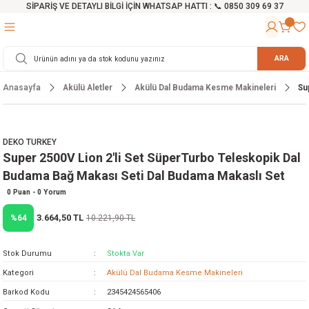
SİPARİŞ VE DETAYLI BİLGİ İÇİN WHATSAP HATTI : 📞 0850 309 69 37
Geri Dön
Geri Dön
Geri Dön
Geri Dön
Geri Dön
Geri Dön
Geri Dön
Geri Dön
Geri Dön
Geri Dön
Geri Dön
Geri Dön
r
alama Cihazları
manları
 Tezgahları
ineleri
Aletleri
ri
Hidrofor
h ve Arabalar
anyo Malzemeleri
ARA
Anasayfa
Akülü Aletler
Akülü Dal Budama Kesme Makineleri
Su
rü
ta Testereler
eri
lar
yici
tör
ineleri
mpası
arı
ma Kesme Makineleri
azları
ve Ekipmanlar
i
Yıkamalar
ı
 Pompası
gıç Pompa
DEKO TURKEY
Super 2500V Lion 2'li Set SüperTurbo Teleskopik Dal
ı
ici
ıştırıcı Mikser
i
orları
Budama Bağ Makası Seti Dal Budama Makaslı Set
ı
eri
e
rlar
Pompaları
0 Puan - 0 Yorum
3.664,50 TL
%64
10.221,90 TL
ıkma Makinesi
e
ası
Stok Durumu
Stokta Var
Makinesi
akineleri
Kategori
Akülü Dal Budama Kesme Makineleri
Barkod Kodu
2345424565406
ruğu Testereler
letleri