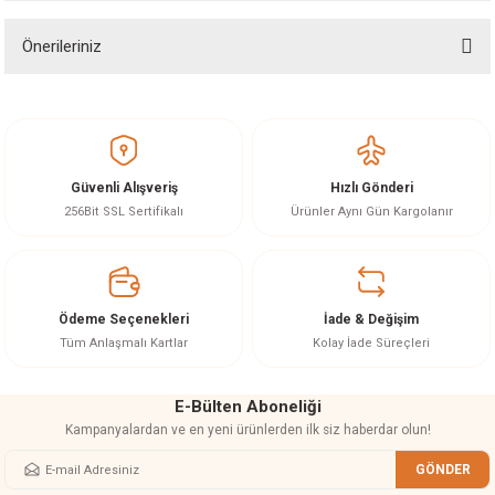
Önerileriniz
Soru Sor
Bu ürünün fiyat bilgisi, resim, ürün açıklamalarında ve diğer konularda
yetersiz gördüğünüz noktaları öneri formunu kullanarak tarafımıza
iletebilirsiniz.
Görüş ve önerileriniz için teşekkür ederiz.
Güvenli Alışveriş
Hızlı Gönderi
Ürün resmi kalitesiz, bozuk veya görüntülenemiyor.
256Bit SSL Sertifikalı
Ürünler Aynı Gün Kargolanır
Ürün açıklamasında eksik bilgiler bulunuyor.
Ürün bilgilerinde hatalar bulunuyor.
Ürün fiyatı diğer sitelerden daha pahalı.
Ödeme Seçenekleri
İade & Değişim
Bu ürüne benzer farklı alternatifler olmalı.
Tüm Anlaşmalı Kartlar
Kolay İade Süreçleri
E-Bülten Aboneliği
Kampanyalardan ve en yeni ürünlerden ilk siz haberdar olun!
GÖNDER
Gönder