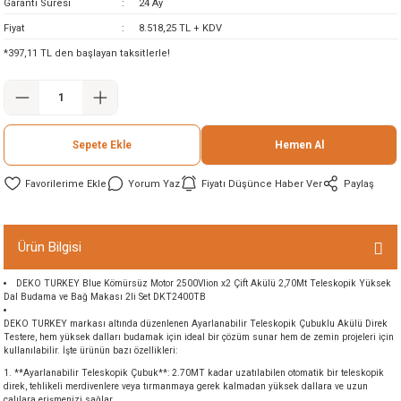
Garanti Süresi
24 Ay
ineleri
Fiyat
8.518,25 TL + KDV
*397,11 TL den başlayan taksitlerle!
eri
Sepete Ekle
Hemen Al
Yorum Yaz
Fiyatı Düşünce Haber Ver
Paylaş
i
Ürün Bilgisi
DEKO TURKEY Blue Kömürsüz Motor 2500Vlion x2 Çift Akülü 2,70Mt Teleskopik Yüksek
eri
Dal Budama ve Bağ Makası 2li Set DKT2400TB
DEKO TURKEY markası altında düzenlenen Ayarlanabilir Teleskopik Çubuklu Akülü Direk
akinesi
Testere, hem yüksek dalları budamak için ideal bir çözüm sunar hem de zemin projeleri için
kullanılabilir. İşte ürünün bazı özellikleri:
ncaları
1. **Ayarlanabilir Teleskopik Çubuk**: 2.70MT kadar uzatılabilen otomatik bir teleskopik
direk, tehlikeli merdivenlere veya tırmanmaya gerek kalmadan yüksek dallara ve uzun
çalılara erişmenizi sağlar.