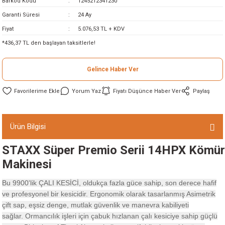
Barkod Kodu
1245212341230
ineleri
Garanti Süresi
24 Ay
Fiyat
5.076,53 TL + KDV
eri
*436,37 TL den başlayan taksitlerle!
Gelince Haber Ver
Yorum Yaz
Fiyatı Düşünce Haber Ver
Paylaş
Ürün Bilgisi
i
STAXX Süper Premio Serii 14HPX Kömürs
eri
Makinesi
Bu 9900'lik ÇALI KESİCİ, oldukça fazla güce sahip, son derece hafif
akinesi
ve profesyonel bir kesicidir.
Ergonomik olarak tasarlanmış Asimetrik
çift sap, eşsiz denge, mutlak güvenlik ve manevra kabiliyeti
ncaları
sağlar.
Ormancılık işleri için çabuk hızlanan çalı kesiciye sahip güçlü