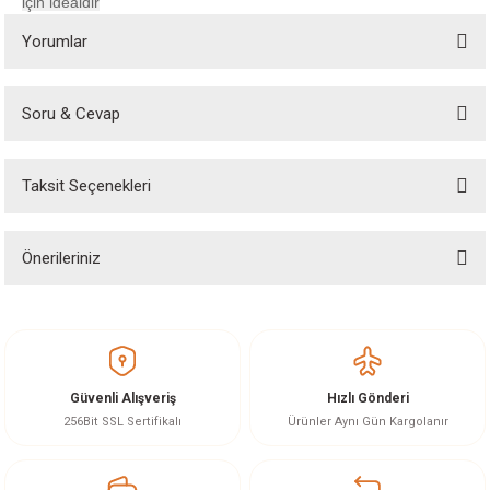
için idealdir
Yorumlar
Soru & Cevap
Bu ürüne ilk yorumu siz yapın!
Taksit Seçenekleri
Yorum Yaz
Ürün hakkında henüz soru sorulmamış.
Önerileriniz
Soru Sor
Bu ürünün fiyat bilgisi, resim, ürün açıklamalarında ve diğer konularda
yetersiz gördüğünüz noktaları öneri formunu kullanarak tarafımıza
iletebilirsiniz.
Görüş ve önerileriniz için teşekkür ederiz.
Güvenli Alışveriş
Hızlı Gönderi
Ürün resmi kalitesiz, bozuk veya görüntülenemiyor.
256Bit SSL Sertifikalı
Ürünler Aynı Gün Kargolanır
Ürün açıklamasında eksik bilgiler bulunuyor.
Ürün bilgilerinde hatalar bulunuyor.