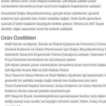
motor.
Birinci sınıf Ticari Alaşım kullanan, çift bilyalı yataklı yüzer
akineleri
merkezlerle donatılmış ticari sınıf hızlı bağlantı kaplinlerine sahiptir.
Uzunlukta Doğru Boyutlandırılmış, gerçek ticari sabitleme, güvenli
ancası
kullanım için gerekli olan üstün stabilite sağlar.
Artık farklı görevlere
uyacak 2 farklı bağlantı başlığıyla birlikte geliyor. Misina ve 40T bıçak
dahildir, diğer aparatlar ücret ile tedarik edilebilir
Ürün Özellikleri
Hafif Hacim ve Ağırlık, Esnek ve Rahat Çalışma ile Premium 2 Zama
Güvenli Kullanım ve Üstün Performans için Doğru Boyutlandırılmış
eri
Asimetrik Tasarımlı Ergonomik Tutma Çubuğuna sahiptir.
Operatör 
Fırça Kesicinin kontrolünü en üst düzeye çıkarır
 Üfleme Makinesi
Çift bilyalı yataklı yüzer merkezlerle donatılmış ticari sınıf hızlı bağla
Çift Ağırlıklı Krank Mili ve Çift Halkalı Piston
leri
Yeni Tasarım Hava Filtresi ve Özel Walbro diyafram tipi karbüratör, is
güvenilir bir şekilde isteğe bağlı olarak ters kullanıma izin verir
Ticari Kademeli Naylon hat kesici, kolay Kullanım ve Uzun Hizmet 
Kullanıcı Dostu olacak şekilde tasarlanmıştır
40T Alaşımlı Bıçak, keskinleştirilmesi gerekmeyen karbür uçlu dişler
deliği yüzeyi ısıyı azaltır ve bıçağın ömrünü uzatır.
Kalın, inatçı fır