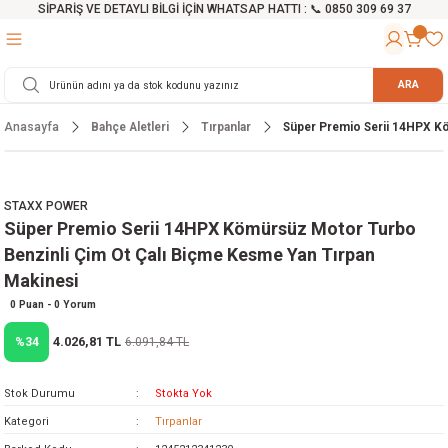
SİPARİŞ VE DETAYLI BİLGİ İÇİN WHATSAP HATTI : 📞 0850 309 69 37
Geri Dön
Geri Dön
Geri Dön
Geri Dön
Geri Dön
Geri Dön
Geri Dön
Geri Dön
Geri Dön
Geri Dön
Geri Dön
Geri Dön
r
alama Cihazları
manları
 Tezgahları
ineleri
Aletleri
ri
Hidrofor
h ve Arabalar
anyo Malzemeleri
ARA
Anasayfa
Bahçe Aletleri
Tırpanlar
Süper Premio Serii 14HPX K
rü
ta Testereler
eri
lar
yici
tör
ineleri
mpası
arı
ma Kesme Makineleri
azları
ve Ekipmanlar
i
Yıkamalar
ı
 Pompası
gıç Pompa
STAXX POWER
Süper Premio Serii 14HPX Kömürsüz Motor Turbo
ı
ici
ıştırıcı Mikser
i
orları
Benzinli Çim Ot Çalı Biçme Kesme Yan Tırpan
Makinesi
ı
eri
e
rlar
Pompaları
0 Puan - 0 Yorum
ıkma Makinesi
e
ası
4.026,81 TL
%34
6.091,84 TL
Makinesi
akineleri
Stok Durumu
Stokta Yok
Kategori
Tırpanlar
ruğu Testereler
letleri