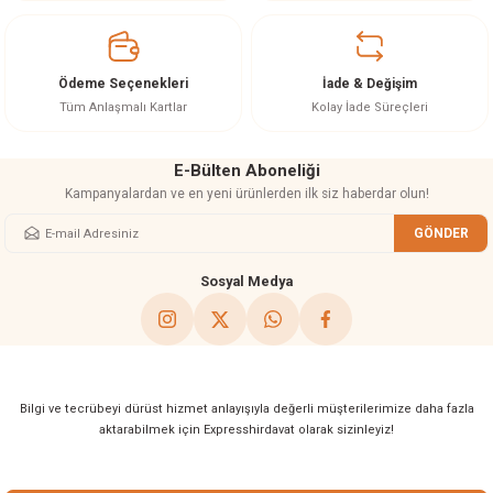
Ürün açıklamasında eksik bilgiler bulunuyor.
Ürün bilgilerinde hatalar bulunuyor.
Ürün fiyatı diğer sitelerden daha pahalı.
Ödeme Seçenekleri
İade & Değişim
Bu ürüne benzer farklı alternatifler olmalı.
Tüm Anlaşmalı Kartlar
Kolay İade Süreçleri
E-Bülten Aboneliği
Kampanyalardan ve en yeni ürünlerden ilk siz haberdar olun!
GÖNDER
Gönder
Sosyal Medya
Bilgi ve tecrübeyi dürüst hizmet anlayışıyla değerli müşterilerimize daha fazla
aktarabilmek için Expresshirdavat olarak sizinleyiz!