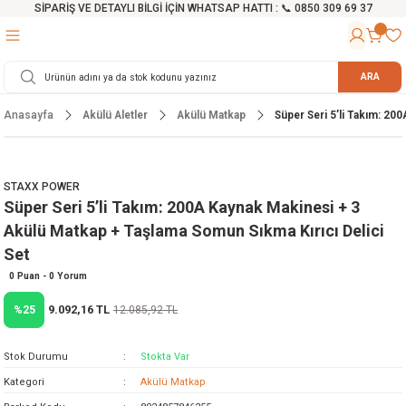
SİPARİŞ VE DETAYLI BİLGİ İÇİN WHATSAP HATTI : 📞 0850 309 69 37
Geri Dön
Geri Dön
Geri Dön
Geri Dön
Geri Dön
Geri Dön
Geri Dön
Geri Dön
Geri Dön
Geri Dön
Geri Dön
Geri Dön
r
alama Cihazları
manları
 Tezgahları
ineleri
Aletleri
ri
Hidrofor
h ve Arabalar
anyo Malzemeleri
ARA
Anasayfa
Akülü Aletler
Akülü Matkap
Süper Seri 5’li Takım: 20
rü
ta Testereler
eri
lar
yici
tör
ineleri
mpası
arı
ma Kesme Makineleri
azları
ve Ekipmanlar
i
Yıkamalar
ı
 Pompası
gıç Pompa
STAXX POWER
Süper Seri 5’li Takım: 200A Kaynak Makinesi + 3
ı
ici
ıştırıcı Mikser
i
orları
Akülü Matkap + Taşlama Somun Sıkma Kırıcı Delici
Set
ı
eri
e
rlar
Pompaları
0 Puan - 0 Yorum
ıkma Makinesi
e
ası
9.092,16 TL
%25
12.085,92 TL
Makinesi
akineleri
Stok Durumu
Stokta Var
Kategori
Akülü Matkap
ruğu Testereler
letleri