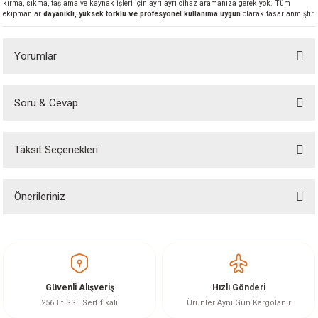
kırma, sıkma, taşlama ve kaynak işleri için ayrı ayrı cihaz aramanıza gerek yok. Tüm
akineleri
ekipmanlar
dayanıklı, yüksek torklu ve profesyonel kullanıma uygun
olarak tasarlanmıştır.
ancası
Yorumlar
Soru & Cevap
Bu ürüne ilk yorumu siz yapın!
Taksit Seçenekleri
Yorum Yaz
eri
Ürün hakkında henüz soru sorulmamış.
 Üfleme Makinesi
Önerileriniz
Soru Sor
leri
Bu ürünün fiyat bilgisi, resim, ürün açıklamalarında ve diğer konularda
yetersiz gördüğünüz noktaları öneri formunu kullanarak tarafımıza
iletebilirsiniz.
Görüş ve önerileriniz için teşekkür ederiz.
Güvenli Alışveriş
Hızlı Gönderi
Ürün resmi kalitesiz, bozuk veya görüntülenemiyor.
256Bit SSL Sertifikalı
Ürünler Aynı Gün Kargolanır