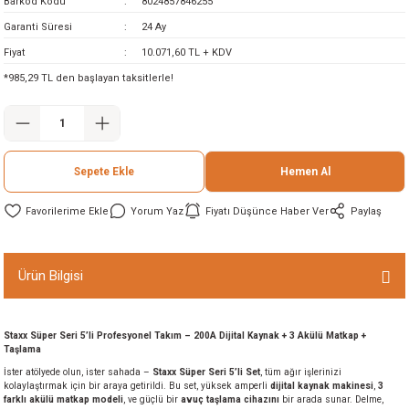
Barkod Kodu
8024857846255
ineleri
Garanti Süresi
24 Ay
Fiyat
10.071,60 TL + KDV
eri
*985,29 TL den başlayan taksitlerle!
Sepete Ekle
Hemen Al
Yorum Yaz
Fiyatı Düşünce Haber Ver
Paylaş
i
Ürün Bilgisi
eri
akinesi
Staxx Süper Seri 5’li Profesyonel Takım – 200A Dijital Kaynak + 3 Akülü Matkap +
Taşlama
İster atölyede olun, ister sahada –
Staxx Süper Seri 5’li Set
, tüm ağır işlerinizi
ncaları
kolaylaştırmak için bir araya getirildi. Bu set, yüksek amperli
dijital kaynak makinesi
,
3
farklı akülü matkap modeli
, ve güçlü bir
avuç taşlama cihazını
bir arada sunar. Delme,