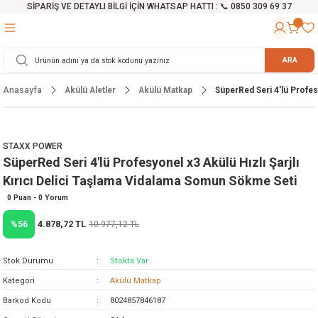
SİPARİŞ VE DETAYLI BİLGİ İÇİN WHATSAP HATTI : 📞 0850 309 69 37
Geri Dön
Geri Dön
Geri Dön
Geri Dön
Geri Dön
Geri Dön
Geri Dön
Geri Dön
Geri Dön
Geri Dön
Geri Dön
Geri Dön
r
alama Cihazları
manları
 Tezgahları
ineleri
Aletleri
ri
Hidrofor
h ve Arabalar
anyo Malzemeleri
ARA
Anasayfa
Akülü Aletler
Akülü Matkap
SüperRed Seri 4'lü Profes
rü
ta Testereler
eri
lar
yici
tör
ineleri
mpası
arı
ma Kesme Makineleri
azları
ve Ekipmanlar
i
Yıkamalar
ı
 Pompası
gıç Pompa
STAXX POWER
SüperRed Seri 4'lü Profesyonel x3 Akülü Hızlı Şarjlı
ı
ici
ıştırıcı Mikser
i
orları
Kırıcı Delici Taşlama Vidalama Somun Sökme Seti
ı
eri
e
rlar
Pompaları
0 Puan - 0 Yorum
4.878,72 TL
%56
10.977,12 TL
ıkma Makinesi
e
ası
Stok Durumu
Stokta Var
Makinesi
akineleri
Kategori
Akülü Matkap
Barkod Kodu
8024857846187
ruğu Testereler
letleri