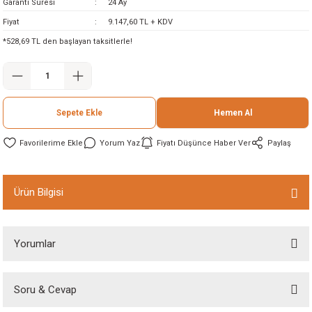
Garanti Süresi
24 Ay
ineleri
Fiyat
9.147,60 TL + KDV
*528,69 TL den başlayan taksitlerle!
eri
Sepete Ekle
Hemen Al
Yorum Yaz
Fiyatı Düşünce Haber Ver
Paylaş
i
Ürün Bilgisi
eri
Yorumlar
akinesi
Soru & Cevap
ncaları
Bu ürüne ilk yorumu siz yapın!