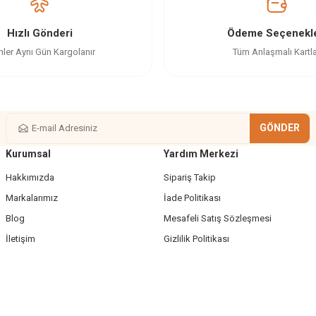
Yorum Yaz
Soru Sor
Hızlı Gönderi
Ödeme Seçenekle
nler Aynı Gün Kargolanır
Tüm Anlaşmalı Kartl
GÖNDER
Kurumsal
Yardım Merkezi
Gönder
Hakkımızda
Sipariş Takip
Markalarımız
İade Politikası
Blog
Mesafeli Satış Sözleşmesi
İletişim
Gizlilik Politikası