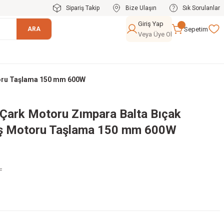
Sipariş Takip
Bize Ulaşın
Sık Sorulanlar
Giriş Yap
Sepetim
ARA
Veya Üye Ol
toru Taşlama 150 mm 600W
Çark Motoru Zımpara Balta Bıçak
aş Motoru Taşlama 150 mm 600W
L