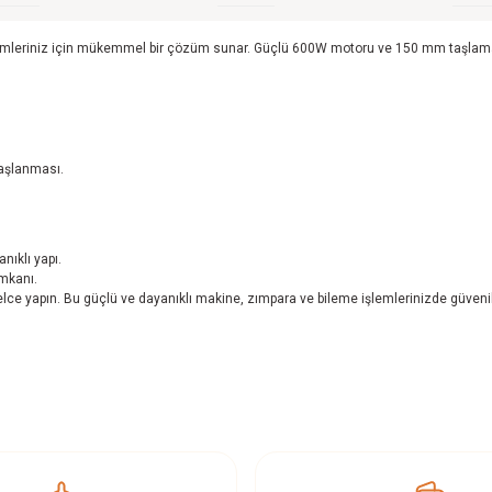
riniz için mükemmel bir çözüm sunar. Güçlü 600W motoru ve 150 mm taşlama diski il
taşlanması.
nıklı yapı.
mkanı.
elce yapın. Bu güçlü ve dayanıklı makine, zımpara ve bileme işlemlerinizde güvenil
z gördüğünüz noktaları öneri formunu kullanarak tarafımıza iletebilirsiniz.
Ürün hakkında henüz soru sorulmamış.
Bu ürüne ilk yorumu siz yapın!