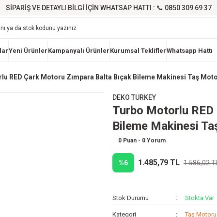
SİPARİŞ VE DETAYLI BİLGİ İÇİN WHATSAP HATTI : 📞 0850 309 69 37
lar
Yeni Ürünler
Kampanyalı Ürünler
Kurumsal Teklifler
Whatsapp Hattı
lu RED Çark Motoru Zımpara Balta Bıçak Bileme Makinesi Taş Mo
DEKO TURKEY
Turbo Motorlu RED 
Bileme Makinesi T
0 Puan - 0 Yorum
1.485,79 TL
%6
1.586,02 T
Stok Durumu
Stokta Var
Kategori
Taş Motoru