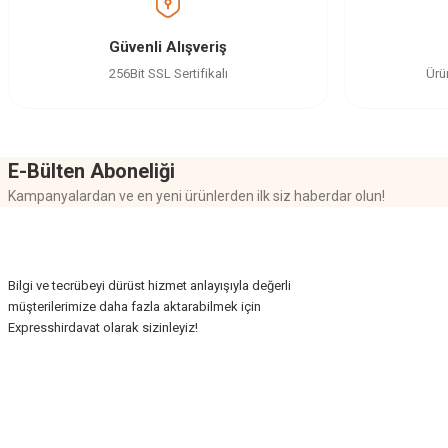
Ürün açıklamasında eksik bilgiler bulunuyor.
Ürün bilgilerinde hatalar bulunuyor.
Güvenli Alışveriş
Ürün fiyatı diğer sitelerden daha pahalı.
256Bit SSL Sertifikalı
Ürü
Bu ürüne benzer farklı alternatifler olmalı.
E-Bülten Aboneliği
Kampanyalardan ve en yeni ürünlerden ilk siz haberdar olun!
Bilgi ve tecrübeyi dürüst hizmet anlayışıyla değerli
müşterilerimize daha fazla aktarabilmek için
Expresshirdavat olarak sizinleyiz!