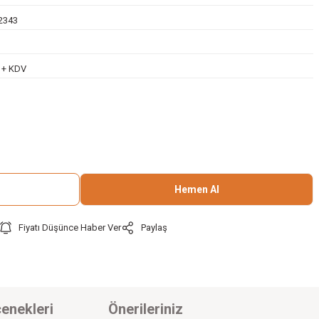
2343
L + KDV
Hemen Al
Fiyatı Düşünce Haber Ver
Paylaş
enekleri
Önerileriniz