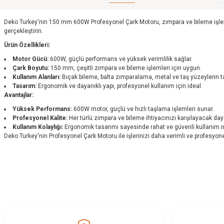
Deko Turkey'nin 150 mm 600W Profesyonel Çark Motoru, zımpara ve bileme işlemle
gerçekleştirin.
Ürün Özellikleri:
Motor Gücü:
600W, güçlü performans ve yüksek verimlilik sağlar.
Çark Boyutu:
150 mm, çeşitli zımpara ve bileme işlemleri için uygun.
Kullanım Alanları:
Bıçak bileme, balta zımparalama, metal ve taş yüzeylerin 
Tasarım:
Ergonomik ve dayanıklı yapı, profesyonel kullanım için ideal.
Avantajlar:
Yüksek Performans:
600W motor, güçlü ve hızlı taşlama işlemleri sunar.
Profesyonel Kalite:
Her türlü zımpara ve bileme ihtiyacınızı karşılayacak daya
Kullanım Kolaylığı:
Ergonomik tasarımı sayesinde rahat ve güvenli kullanım i
Deko Turkey'nin Profesyonel Çark Motoru ile işlerinizi daha verimli ve profesyon
Bu ürünün fiyat bilgisi, resim, ürün açıklamalarında ve diğer konularda yetersi
Görüş ve önerileriniz için teşekkür ederiz.
Ürün resmi kalitesiz, bozuk veya görüntülenemiyor.