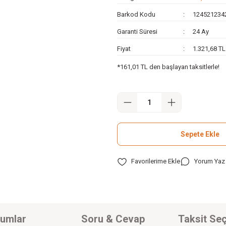
Barkod Kodu
124521234
Garanti Süresi
24 Ay
Fiyat
1.321,68 T
*161,01 TL den başlayan taksitlerle!
Sepete Ekle
Yorum Yaz
umlar
Soru & Cevap
Taksit Seç