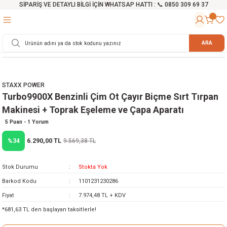
SİPARİŞ VE DETAYLI BİLGİ İÇİN WHATSAP HATTI : 📞 0850 309 69 37
Geri Dön
Geri Dön
Geri Dön
Geri Dön
Geri Dön
Geri Dön
Geri Dön
Geri Dön
Geri Dön
Geri Dön
Geri Dön
Geri Dön
r
alama Cihazları
manları
 Tezgahları
ineleri
Aletleri
ri
Hidrofor
h ve Arabalar
anyo Malzemeleri
ARA
rü
ta Testereler
eri
lar
yici
tör
ineleri
mpası
arı
STAXX POWER
ma Kesme Makineleri
azları
ve Ekipmanlar
i
Yıkamalar
ı
 Pompası
gıç Pompa
Turbo9900X Benzinli Çim Ot Çayır Biçme Sırt Tırpan
Makinesi + Toprak Eşeleme ve Çapa Aparatı
ı
ici
ıştırıcı Mikser
i
orları
5 Puan - 1 Yorum
6.290,00 TL
%34
9.569,38 TL
ı
eri
e
rlar
Pompaları
ıkma Makinesi
e
ası
Stok Durumu
Stokta Yok
Barkod Kodu
1101231230286
Makinesi
akineleri
Fiyat
7.974,48 TL + KDV
*681,63 TL den başlayan taksitlerle!
ruğu Testereler
letleri