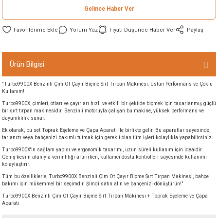
Gelince Haber Ver
ineleri
Yorum Yaz
Fiyatı Düşünce Haber Ver
Paylaş
eri
Ürün Bilgisi
"Turbo9900X Benzinli Çim Ot Çayır Biçme Sırt Tırpan Makinesi: Üstün Performans ve Çoklu
Kullanım!
Turbo9900X, çimleri, otları ve çayırları hızlı ve etkili bir şekilde biçmek için tasarlanmış güçlü
bir sırt tırpan makinesidir. Benzinli motoruyla çalışan bu makine, yüksek performans ve
dayanıklılık sunar.
Ek olarak, bu set Toprak Eşeleme ve Çapa Aparatı ile birlikte gelir. Bu aparatlar sayesinde,
i
tarlanızı veya bahçenizi bakımlı tutmak için gerekli olan tüm işleri kolaylıkla yapabilirsiniz.
Turbo9900X'in sağlam yapısı ve ergonomik tasarımı, uzun süreli kullanım için idealdir.
eri
Geniş kesim alanıyla verimliliği artırırken, kullanıcı dostu kontrolleri sayesinde kullanımı
kolaylaştırır.
Tüm bu özelliklerle, Turbo9900X Benzinli Çim Ot Çayır Biçme Sırt Tırpan Makinesi, bahçe
akinesi
bakımı için mükemmel bir seçimdir. Şimdi satın alın ve bahçenizi dönüştürün!"
Turbo9900X Benzinli Çim Ot Çayır Biçme Sırt Tırpan Makinesi + Toprak Eşeleme ve Çapa
ncaları
Aparatı