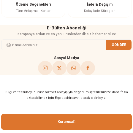
Ürün fiyatı diğer sitelerden daha pahalı.
Ödeme Seçenekleri
İade & Değişim
Bu ürüne benzer farklı alternatifler olmalı.
Tüm Anlaşmalı Kartlar
Kolay İade Süreçleri
E-Bülten Aboneliği
Kampanyalardan ve en yeni ürünlerden ilk siz haberdar olun!
GÖNDER
Gönder
Sosyal Medya
Bilgi ve tecrübeyi dürüst hizmet anlayışıyla değerli müşterilerimize daha fazla
aktarabilmek için Expresshirdavat olarak sizinleyiz!
Kurumsal