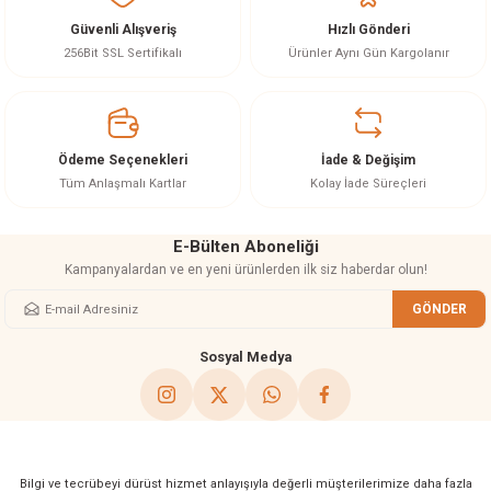
Güvenli Alışveriş
Hızlı Gönderi
Ürün resmi kalitesiz, bozuk veya görüntülenemiyor.
256Bit SSL Sertifikalı
Ürünler Aynı Gün Kargolanır
Ürün açıklamasında eksik bilgiler bulunuyor.
Ürün bilgilerinde hatalar bulunuyor.
Ürün fiyatı diğer sitelerden daha pahalı.
Ödeme Seçenekleri
İade & Değişim
Bu ürüne benzer farklı alternatifler olmalı.
Tüm Anlaşmalı Kartlar
Kolay İade Süreçleri
E-Bülten Aboneliği
Kampanyalardan ve en yeni ürünlerden ilk siz haberdar olun!
GÖNDER
Gönder
Sosyal Medya
Bilgi ve tecrübeyi dürüst hizmet anlayışıyla değerli müşterilerimize daha fazla