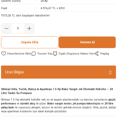
Garanti Süresi
24 Ay
ineleri
Fiyat
4.916,67 TL + KDV
*573,26 TL den başlayan taksitlerle!
eri
Sepete Ekle
Hemen Al
Yorum Yaz
Fiyatı Düşünce Haber Ver
Paylaş
i
Ürün Bilgisi
eri
Stilmax Villa, Yazlık, Bahçe & Apartman 1.5 Hp Bakır Sargılı Jet Otomatik Hidrofor – 24
Litre Tanklı Su Pompası
akinesi
Stilmax 1.5 Hp otomatik hidrofor seti, ev ve yaşam alanlarındaki su basıncı sorunlarını
güçlü
performans
ve
sürekli akış
ile çözer.
Bakır sargılı motor
,
jet pompa teknolojisi
ve
24 litre
yatay tank
ile suyunuzu dengeli, sessiz ve verimli şekilde evinize ulaştırır. Villa, yazlık, bahçe
ncaları
veya apartman kullanımı için ideal komple çözümdür.