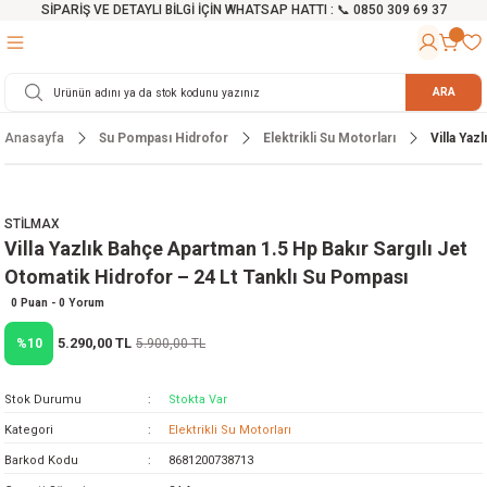
SİPARİŞ VE DETAYLI BİLGİ İÇİN WHATSAP HATTI : 📞 0850 309 69 37
Geri Dön
Geri Dön
Geri Dön
Geri Dön
Geri Dön
Geri Dön
Geri Dön
Geri Dön
Geri Dön
Geri Dön
Geri Dön
Geri Dön
r
alama Cihazları
manları
 Tezgahları
ineleri
Aletleri
ri
Hidrofor
h ve Arabalar
anyo Malzemeleri
ARA
Anasayfa
Su Pompası Hidrofor
Elektrikli Su Motorları
Villa Yaz
rü
ta Testereler
eri
lar
yici
tör
ineleri
mpası
arı
ma Kesme Makineleri
azları
ve Ekipmanlar
i
Yıkamalar
ı
 Pompası
gıç Pompa
STİLMAX
Villa Yazlık Bahçe Apartman 1.5 Hp Bakır Sargılı Jet
ı
ici
ıştırıcı Mikser
i
orları
Otomatik Hidrofor – 24 Lt Tanklı Su Pompası
ı
eri
e
rlar
Pompaları
0 Puan - 0 Yorum
5.290,00 TL
%10
5.900,00 TL
ıkma Makinesi
e
ası
Stok Durumu
Stokta Var
Makinesi
akineleri
Kategori
Elektrikli Su Motorları
Barkod Kodu
8681200738713
ruğu Testereler
letleri