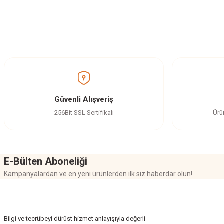
Bu ürünün fiyat bilgisi, resim, ürün açıklamalarında ve diğer konularda yetersi
Görüş ve önerileriniz için teşekkür ederiz.
Ürün resmi kalitesiz, bozuk veya görüntülenemiyor.
Ürün açıklamasında eksik bilgiler bulunuyor.
Ürün bilgilerinde hatalar bulunuyor.
Güvenli Alışveriş
Ürün fiyatı diğer sitelerden daha pahalı.
256Bit SSL Sertifikalı
Ürü
Bu ürüne benzer farklı alternatifler olmalı.
E-Bülten Aboneliği
Kampanyalardan ve en yeni ürünlerden ilk siz haberdar olun!
Bilgi ve tecrübeyi dürüst hizmet anlayışıyla değerli