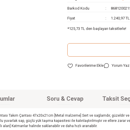
Barkod Kodu
868120021
Fiyat
1.240,97 T
*125,73 TL den başlayan taksitlerle!
Yorum Yaz
umlar
Soru & Cevap
Taksit Seç
ası Takım Çantası 47x20x21cm [Metal malzeme] Sert ve sağlamdır, güzeldir ve pastan
utlu yuvarlak sap, güçlü yük taşıma kapasitesi ile kalınlaştırılmıştır ve ellere zarar
lı alan] Katmanlar halinde saklanabilir ve daha hızlı aranabilir.