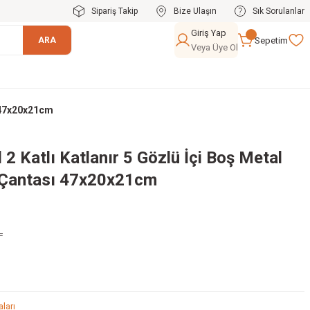
Sipariş Takip
Bize Ulaşın
Sık Sorulanlar
Giriş Yap
Sepetim
ARA
Veya Üye Ol
ı 47x20x21cm
2 Katlı Katlanır 5 Gözlü İçi Boş Metal
 Çantası 47x20x21cm
L
ları