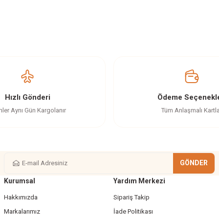
z gördüğünüz noktaları öneri formunu kullanarak tarafımıza iletebilirsiniz.
Ürün hakkında henüz soru sorulmamış.
Bu ürüne ilk yorumu siz yapın!
Yorum Yaz
Soru Sor
Hızlı Gönderi
Ödeme Seçenekle
nler Aynı Gün Kargolanır
Tüm Anlaşmalı Kartl
GÖNDER
Kurumsal
Yardım Merkezi
Gönder
Hakkımızda
Sipariş Takip
Markalarımız
İade Politikası