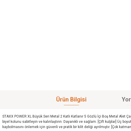
Ürün Bilgisi
Yor
STAXX POWER XL Büyük Seri Metal 2 Katlı Katlanır 5 Gözlü İçi Boş Metal Alet Çant
biyel kolunu sabitleyin ve kalınlaştırın. Dayanıklı ve sağlam. [Çift kulplar] Üç boy
kaybolmasını önlemek için güvenli ve pratik bir kilit deliği ayrılmıştır. [Çok katman