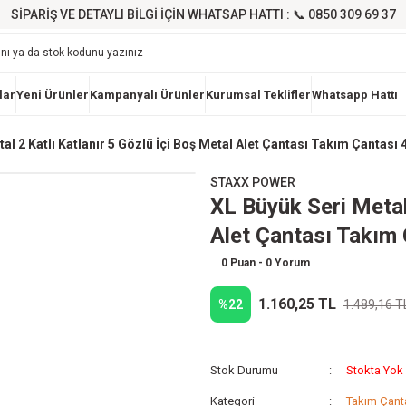
SİPARİŞ VE DETAYLI BİLGİ İÇİN WHATSAP HATTI : 📞 0850 309 69 37
lar
Yeni Ürünler
Kampanyalı Ürünler
Kurumsal Teklifler
Whatsapp Hattı
al 2 Katlı Katlanır 5 Gözlü İçi Boş Metal Alet Çantası Takım Çantas
STAXX POWER
XL Büyük Seri Metal 
Alet Çantası Takım
0 Puan - 0 Yorum
1.160,25 TL
%22
1.489,16 T
Stok Durumu
Stokta Yok
Kategori
Takım Çanta