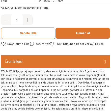
Fiyat
24.166,67 TL + KDV
ineleri
*2.427,42 TL den başlayan taksitlerle!
eri
Sepete Ekle
Hemen Al
Yorum Yaz
Fiyatı Düşünce Haber Ver
Paylaş
Ürün Bilgisi
i
STİLMAX Atölye, garaj veya benzeri iş alanlarınız için tasarlanmış olan 5 çekmeceli dolu
takım arabası, çeşitli araçlarınızı düzenli bir şekilde saklamak ve kolay erişim sağlamak
eri
için ideal bir çözümdür. Dayanıklı çelik konstrüksiyonu ve güvenli kilit mekanizmaları ile bu
takım arabası, hem işlevselliği hem de güvenliği bir araya getirir. Özellikler: 5 adet geniş
çekmece, farklı boyutlarda araçları ve ekipmanları düzenli bir şekilde saklamak için idealdir.
Toplamda 175 parçadan oluşan kapsamlı araç seti, çeşitli görevler için ihtiyacınız olan
akinesi
araçları içerir. Güçlü çelik malzeme, dayanıklılık ve uzun ömür için tasarlanmıştır. Kilitli
çekmeceler, araçlarınızın güvenli bir şekilde saklanmasını sağlar. Taşınabilir tasarım, takım
arabasını istediğiniz yere kolayca taşımanıza olanak tanır. Kolay kullanım için teleskopik
ncaları
kollar ve dayanıklı tekerlekler. Bu takım arabası, profesyonel veya amatör kullanıcılar için
geniş bir araç setiyle birlikte gelerek işinizi kolaylaştıracak pratik bir depolama çözümü