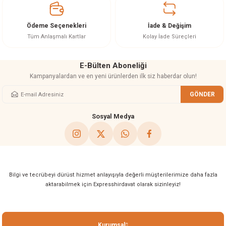
Ürün bilgilerinde hatalar bulunuyor.
Ürün fiyatı diğer sitelerden daha pahalı.
Ödeme Seçenekleri
İade & Değişim
Bu ürüne benzer farklı alternatifler olmalı.
Tüm Anlaşmalı Kartlar
Kolay İade Süreçleri
E-Bülten Aboneliği
Kampanyalardan ve en yeni ürünlerden ilk siz haberdar olun!
GÖNDER
Gönder
Sosyal Medya
Bilgi ve tecrübeyi dürüst hizmet anlayışıyla değerli müşterilerimize daha fazla
aktarabilmek için Expresshirdavat olarak sizinleyiz!
Kurumsal