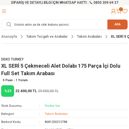
SİPARİŞ VE DETAYLI BİLGİ İÇİN WHATSAP HATTI : 📞 0850 309 69 37
Geri Dön
Geri Dön
Geri Dön
Geri Dön
Geri Dön
Geri Dön
Geri Dön
Geri Dön
Geri Dön
Geri Dön
Geri Dön
Geri Dön
r
alama Cihazları
manları
 Tezgahları
ineleri
Aletleri
ri
Hidrofor
h ve Arabalar
anyo Malzemeleri
ARA
Anasayfa
Takım Tezgah ve Arabalar
Takım Arabaları
XL SERİ 5 Ç
rü
ta Testereler
eri
lar
yici
tör
ineleri
mpası
arı
ma Kesme Makineleri
azları
ve Ekipmanlar
i
Yıkamalar
ı
 Pompası
gıç Pompa
DEKO TURKEY
XL SERİ 5 Çekmeceli Alet Dolabı 175 Parça İçi Dolu
ı
ici
ıştırıcı Mikser
i
orları
Full Set Takım Arabası
ı
eri
e
rlar
Pompaları
5 Puan - 1 Yorum
22.400,00 TL
%23
29.000,00 TL
ıkma Makinesi
e
ası
Stok Durumu
Stokta Var
Makinesi
akineleri
Kategori
Takım Arabaları
Barkod Kodu
8681200215788
ruğu Testereler
letleri