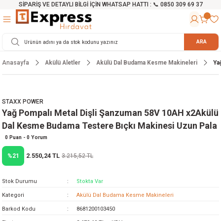
SİPARİŞ VE DETAYLI BİLGİ İÇİN WHATSAP HATTI : 📞 0850 309 69 37
Geri Dön
Geri Dön
Geri Dön
Geri Dön
Geri Dön
Geri Dön
Geri Dön
Geri Dön
Geri Dön
Geri Dön
Geri Dön
Geri Dön
r
alama Cihazları
manları
 Tezgahları
ineleri
Aletleri
ri
Hidrofor
h ve Arabalar
anyo Malzemeleri
ARA
Anasayfa
Akülü Aletler
Akülü Dal Budama Kesme Makineleri
Ya
rü
ta Testereler
eri
lar
yici
tör
ineleri
mpası
arı
ma Kesme Makineleri
azları
ve Ekipmanlar
i
Yıkamalar
ı
 Pompası
gıç Pompa
STAXX POWER
Yağ Pompalı Metal Dişli Şanzuman 58V 10AH x2Akülü
ı
ici
ıştırıcı Mikser
i
orları
Dal Kesme Budama Testere Bıçkı Makinesi Uzun Pala
ı
eri
e
rlar
Pompaları
0 Puan - 0 Yorum
2.550,24 TL
%21
3.215,52 TL
ıkma Makinesi
e
ası
Stok Durumu
Stokta Var
Makinesi
akineleri
Kategori
Akülü Dal Budama Kesme Makineleri
Barkod Kodu
8681200103450
ruğu Testereler
letleri