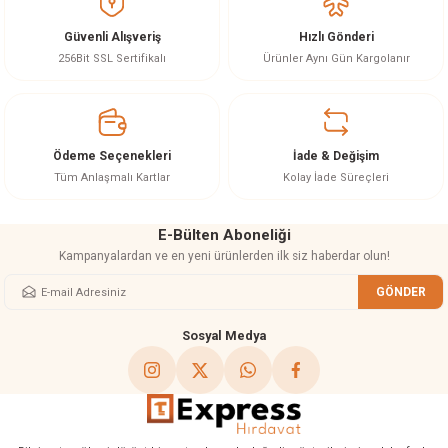
Görüş ve önerileriniz için teşekkür ederiz.
Güvenli Alışveriş
Hızlı Gönderi
Ürün resmi kalitesiz, bozuk veya görüntülenemiyor.
256Bit SSL Sertifikalı
Ürünler Aynı Gün Kargolanır
Ürün açıklamasında eksik bilgiler bulunuyor.
Ürün bilgilerinde hatalar bulunuyor.
Ürün fiyatı diğer sitelerden daha pahalı.
Ödeme Seçenekleri
İade & Değişim
Bu ürüne benzer farklı alternatifler olmalı.
Tüm Anlaşmalı Kartlar
Kolay İade Süreçleri
E-Bülten Aboneliği
Kampanyalardan ve en yeni ürünlerden ilk siz haberdar olun!
GÖNDER
Gönder
Sosyal Medya