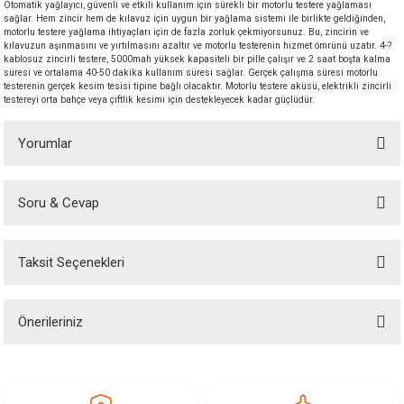
Otomatik yağlayıcı, güvenli ve etkili kullanım için sürekli bir motorlu testere yağlaması
akineleri
sağlar. Hem zincir hem de kılavuz için uygun bir yağlama sistemi ile birlikte geldiğinden,
motorlu testere yağlama ihtiyaçları için de fazla zorluk çekmiyorsunuz. Bu, zincirin ve
kılavuzun aşınmasını ve yırtılmasını azaltır ve motorlu testerenin hizmet ömrünü uzatır. 4-?
kablosuz zincirli testere, 5000mah yüksek kapasiteli bir pille çalışır ve 2 saat boşta kalma
ancası
süresi ve ortalama 40-50 dakika kullanım süresi sağlar. Gerçek çalışma süresi motorlu
testerenin gerçek kesim tesisi tipine bağlı olacaktır. Motorlu testere aküsü, elektrikli zincirli
testereyi orta bahçe veya çiftlik kesimi için destekleyecek kadar güçlüdür.
Yorumlar
eri
Soru & Cevap
Bu ürüne ilk yorumu siz yapın!
 Üfleme Makinesi
Taksit Seçenekleri
Yorum Yaz
Ürün hakkında henüz soru sorulmamış.
leri
Önerileriniz
Soru Sor
Bu ürünün fiyat bilgisi, resim, ürün açıklamalarında ve diğer konularda
yetersiz gördüğünüz noktaları öneri formunu kullanarak tarafımıza
iletebilirsiniz.