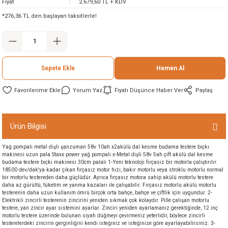
Fiyat
2.679,60 TL + KDV
ineleri
*276,36 TL den başlayan taksitlerle!
eri
Sepete Ekle
Hemen Al
Yorum Yaz
Fiyatı Düşünce Haber Ver
Paylaş
Ürün Bilgisi
i
Yağ pompalı metal dişli şanzuman 58v 10ah x2akülü dal kesme budama testere bıçkı
makinesi uzun pala Staxx power yağ pompalı x-Metal dişli 58v 5ah çift akülü dal kesme
eri
budama testere bıçkı makinesi 30cm palalı 1-Yeni teknoloji fırçasız bir motorla çalıştırılır.
18500 dev/dak'ya kadar çıkan fırçasız motor hızı, bakır motorlu veya stroklu motorlu normal
bir motorlu testereden daha güçlüdür. Ayrıca fırçasız motora sahip akülü motorlu testere
daha az gürültü, tüketim ve yanma kazaları ile çalışabilir. Fırçasız motorlu akülü motorlu
akinesi
testerenin daha uzun kullanım ömrü birçok orta bahçe, bahçe ve çiftlik için uygundur. 2-
Elektrikli zincirli testerenin zincirini yeniden sıkmak çok kolaydır. Pille çalışan motorlu
testere, yan zincir ayar sistemini ayarlar. Zinciri yeniden ayarlamanız gerektiğinde, 12 inç
ncaları
motorlu testere üzerinde bulunan siyah düğmeyi çevirmeniz yeterlidir, böylece zincirli
testerelerdeki zincirin gerginliğini kendi isteğiniz ve isteğinize göre ayarlayabilirsiniz. 3-