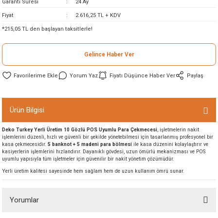
Garanti Süresi
24 Ay
ineleri
Fiyat
2.616,25 TL + KDV
*215,05 TL den başlayan taksitlerle!
eri
Gelince Haber Ver
Yorum Yaz
Fiyatı Düşünce Haber Ver
Paylaş
Ürün Bilgisi
Deko Turkey Yerli Üretim 10 Gözlü POS Uyumlu Para Çekmecesi
, işletmelerin nakit
i
işlemlerini düzenli, hızlı ve güvenli bir şekilde yönetebilmesi için tasarlanmış profesyonel bir
kasa çekmecesidir.
5 banknot + 5 madeni para bölmesi
ile kasa düzenini kolaylaştırır ve
kasiyerlerin işlemlerini hızlandırır. Dayanıklı gövdesi, uzun ömürlü mekanizması ve POS
eri
uyumlu yapısıyla tüm işletmeler için güvenilir bir nakit yönetim çözümüdür.
Yerli üretim kalitesi sayesinde hem sağlam hem de uzun kullanım ömrü sunar.
akinesi
Yorumlar
ncaları