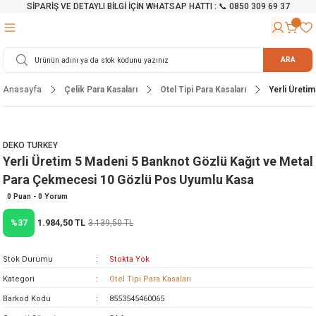
SİPARİŞ VE DETAYLI BİLGİ İÇİN WHATSAP HATTI : 📞 0850 309 69 37
Geri Dön
Geri Dön
Geri Dön
Geri Dön
Geri Dön
Geri Dön
Geri Dön
Geri Dön
Geri Dön
Geri Dön
Geri Dön
Geri Dön
r
alama Cihazları
manları
 Tezgahları
ineleri
Aletleri
ri
Hidrofor
h ve Arabalar
anyo Malzemeleri
ARA
Anasayfa
Çelik Para Kasaları
Otel Tipi Para Kasaları
Yerli Üreti
rü
ta Testereler
eri
lar
yici
tör
ineleri
mpası
arı
ma Kesme Makineleri
azları
ve Ekipmanlar
i
Yıkamalar
ı
 Pompası
gıç Pompa
DEKO TURKEY
Yerli Üretim 5 Madeni 5 Banknot Gözlü Kağıt ve Metal
ı
ici
ıştırıcı Mikser
i
orları
Para Çekmecesi 10 Gözlü Pos Uyumlu Kasa
ı
eri
e
rlar
Pompaları
0 Puan - 0 Yorum
1.984,50 TL
%37
3.139,50 TL
ıkma Makinesi
e
ası
Stok Durumu
Stokta Yok
Makinesi
akineleri
Kategori
Otel Tipi Para Kasaları
Barkod Kodu
8553545460065
ruğu Testereler
letleri