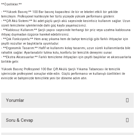
**Özellikler:**
akineleri
- **Yüksek Basınç:** 100 Bar basınç kapasitesi ile kir ve lekeleri etkili bir şekilde
temizleyin. Profesyonel kalitesiyle her türlü yüzeyde yüksek performans gösterir.
ancası
- **Çift Akü Sistemi:** İki adet güçlü şarjlı akü sayesinde kesintisiz kullanım sağlar. Uzun
süreli temizleme işlemlerinde dahi güç kaybı yaşamazsınız.
- **Kablosuz Kullanım:** Şarjlı yapısı sayesinde herhangi bir priz veya uzatma kablosuna
ihtiyaç duymadan özgürce hareket edebilirsiniz.
- **Çok Fonksiyonlu:** Hem araç yıkama hem de bahçe temizliği gibi farklı ihtiyaçlar için
çeşitli nozullar ve başlıklarla uyumludur.
- **Ergonomik Tasarım:** Hafif ve kullanımı kolay tasarımı, uzun süreli kullanımlarda bile
rahatlık sağlar. Ayarlanabilir tutma kolu, konforlu bir temizlik deneyimi sunar.
- **Ekstra Aksesuarlar:** Farklı temizleme ihtiyaçları için çeşitli başlıklar ve aksesuarlarla
birlikte gelir.
eri
Yüksek Basınç Profesyonel 100 Bar Çift Akülü Şarjlı Yıkama Tabancası ile temizlik
işlerinizde profesyonel sonuçlar elde edin. Güçlü performansı ve kullanışlı özellikleri ile
evinizde ve bahçenizde temizlikte yeni bir döneme adım atın.
 Üfleme Makinesi
leri
Yorumlar
Soru & Cevap
Bu ürüne ilk yorumu siz yapın!