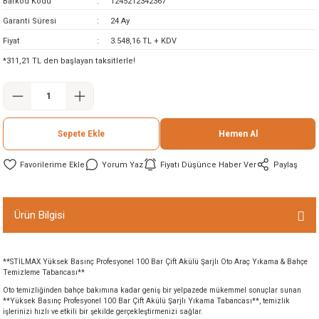
Barkod Kodu
1245212342367
ineleri
Garanti Süresi
24 Ay
Fiyat
3.548,16 TL + KDV
eri
*311,21 TL den başlayan taksitlerle!
Sepete Ekle
Hemen Al
Yorum Yaz
Fiyatı Düşünce Haber Ver
Paylaş
i
Ürün Bilgisi
eri
akinesi
**STİLMAX Yüksek Basınç Profesyonel 100 Bar Çift Akülü Şarjlı Oto Araç Yıkama & Bahçe
Temizleme Tabancası**
Oto temizliğinden bahçe bakımına kadar geniş bir yelpazede mükemmel sonuçlar sunan
ncaları
**Yüksek Basınç Profesyonel 100 Bar Çift Akülü Şarjlı Yıkama Tabancası**, temizlik
işlerinizi hızlı ve etkili bir şekilde gerçekleştirmenizi sağlar.