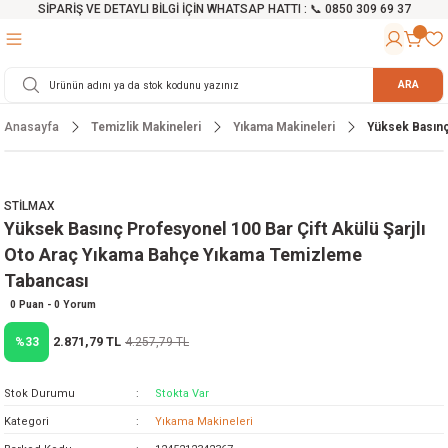
SİPARİŞ VE DETAYLI BİLGİ İÇİN WHATSAP HATTI : 📞 0850 309 69 37
Geri Dön
Geri Dön
Geri Dön
Geri Dön
Geri Dön
Geri Dön
Geri Dön
Geri Dön
Geri Dön
Geri Dön
Geri Dön
Geri Dön
r
alama Cihazları
manları
 Tezgahları
ineleri
Aletleri
ri
Hidrofor
h ve Arabalar
anyo Malzemeleri
ARA
Anasayfa
Temizlik Makineleri
Yıkama Makineleri
Yüksek Basınç
rü
ta Testereler
eri
lar
yici
tör
ineleri
mpası
arı
ma Kesme Makineleri
azları
ve Ekipmanlar
i
Yıkamalar
ı
 Pompası
gıç Pompa
STİLMAX
Yüksek Basınç Profesyonel 100 Bar Çift Akülü Şarjlı
ı
ici
ıştırıcı Mikser
i
orları
Oto Araç Yıkama Bahçe Yıkama Temizleme
Tabancası
ı
eri
e
rlar
Pompaları
0 Puan - 0 Yorum
ıkma Makinesi
e
ası
2.871,79 TL
%33
4.257,79 TL
Makinesi
akineleri
Stok Durumu
Stokta Var
Kategori
Yıkama Makineleri
ruğu Testereler
letleri