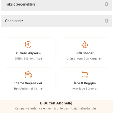
Taksit Seçenekleri
Yorum Yaz
Ürün hakkında henüz soru sorulmamış.
Önerileriniz
Soru Sor
Bu ürünün fiyat bilgisi, resim, ürün açıklamalarında ve diğer konularda
yetersiz gördüğünüz noktaları öneri formunu kullanarak tarafımıza
iletebilirsiniz.
Görüş ve önerileriniz için teşekkür ederiz.
Güvenli Alışveriş
Hızlı Gönderi
Ürün resmi kalitesiz, bozuk veya görüntülenemiyor.
256Bit SSL Sertifikalı
Ürünler Aynı Gün Kargolanır
Ürün açıklamasında eksik bilgiler bulunuyor.
Ürün bilgilerinde hatalar bulunuyor.
Ürün fiyatı diğer sitelerden daha pahalı.
Ödeme Seçenekleri
İade & Değişim
Bu ürüne benzer farklı alternatifler olmalı.
Tüm Anlaşmalı Kartlar
Kolay İade Süreçleri
E-Bülten Aboneliği
Kampanyalardan ve en yeni ürünlerden ilk siz haberdar olun!