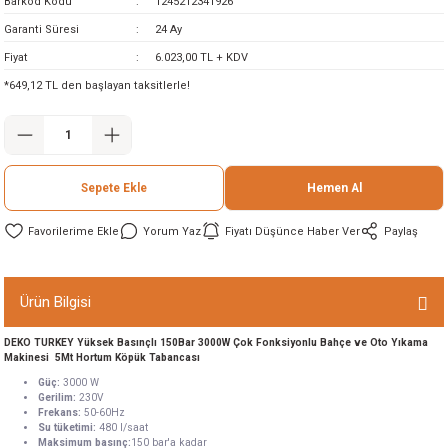
Barkod Kodu
1245212341926
ineleri
Garanti Süresi
24 Ay
Fiyat
6.023,00 TL + KDV
eri
*649,12 TL den başlayan taksitlerle!
Sepete Ekle
Hemen Al
Yorum Yaz
Fiyatı Düşünce Haber Ver
Paylaş
i
Ürün Bilgisi
eri
DEKO TURKEY Yüksek Basınçlı 150Bar 3000W Çok Fonksiyonlu Bahçe ve Oto Yıkama
Makinesi 5Mt Hortum Köpük Tabancası
akinesi
Güç:
3000 W
Gerilim:
230V
Frekans:
50-60Hz
ncaları
Su tüketimi:
480 l/saat
Maksimum basınç:
150 bar'a kadar