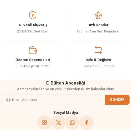
Bu ürünün fiyat bilgisi, resim, ürün açıklamalarında ve diğer konularda
Yorum Yaz
yetersiz gördüğünüz noktaları öneri formunu kullanarak tarafımıza
iletebilirsiniz.
Görüş ve önerileriniz için teşekkür ederiz.
Güvenli Alışveriş
Hızlı Gönderi
Ürün resmi kalitesiz, bozuk veya görüntülenemiyor.
256Bit SSL Sertifikalı
Ürünler Aynı Gün Kargolanır
Ürün açıklamasında eksik bilgiler bulunuyor.
Ürün bilgilerinde hatalar bulunuyor.
Ürün fiyatı diğer sitelerden daha pahalı.
Ödeme Seçenekleri
İade & Değişim
Bu ürüne benzer farklı alternatifler olmalı.
Tüm Anlaşmalı Kartlar
Kolay İade Süreçleri
E-Bülten Aboneliği
Kampanyalardan ve en yeni ürünlerden ilk siz haberdar olun!
GÖNDER
Gönder
Sosyal Medya