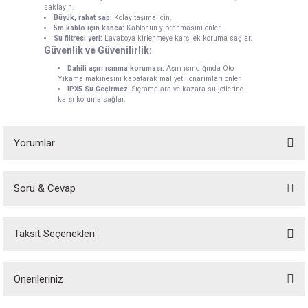
saklayın.
Büyük, rahat sap:
Kolay taşıma için.
5m kablo için kanca:
Kablonun yıpranmasını önler.
Su filtresi yeri:
Lavaboya kirlenmeye karşı ek koruma sağlar.
Güvenlik ve Güvenilirlik:
Dahili aşırı ısınma koruması:
Aşırı ısındığında Oto
Yıkama makinesini kapatarak maliyetli onarımları önler.
IPX5 Su Geçirmez:
Sıçramalara ve kazara su jetlerine
karşı koruma sağlar.
Yorumlar
Soru & Cevap
Bar Basıncı Çok Güzel
Taksit Seçenekleri
Ürün hakkında henüz soru sorulmamış.
Elektrikte kullanıyoruz oldukça kaliteli araçlarımızı yıkadık bizim için yeterli ama traktör
tekerleklerini temizlemez
Ç... D... | 03/08/2024
Önerileriniz
Soru Sor