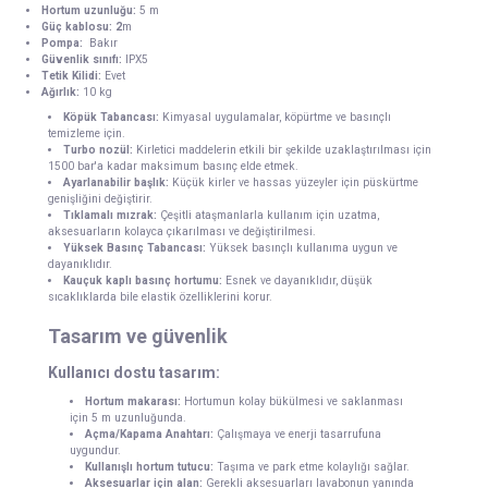
Hortum uzunluğu:
5 m
akineleri
Güç kablosu: 2
m
Pompa:
Bakır
Güvenlik sınıfı:
IPX5
ancası
Tetik Kilidi:
Evet
Ağırlık:
10 kg
Köpük Tabancası:
Kimyasal uygulamalar, köpürtme ve basınçlı
temizleme için.
Turbo nozül:
Kirletici maddelerin etkili bir şekilde uzaklaştırılması için
1500 bar'a kadar maksimum basınç elde etmek.
Ayarlanabilir başlık:
Küçük kirler ve hassas yüzeyler için püskürtme
genişliğini değiştirir.
Tıklamalı mızrak:
Çeşitli ataşmanlarla kullanım için uzatma,
aksesuarların kolayca çıkarılması ve değiştirilmesi.
eri
Yüksek Basınç Tabancası:
Yüksek basınçlı kullanıma uygun ve
dayanıklıdır.
Kauçuk kaplı basınç hortumu:
Esnek ve dayanıklıdır, düşük
 Üfleme Makinesi
sıcaklıklarda bile elastik özelliklerini korur.
Tasarım ve güvenlik
leri
Kullanıcı dostu tasarım:
Hortum makarası:
Hortumun kolay bükülmesi ve saklanması
için 5 m uzunluğunda.
Açma/Kapama Anahtarı:
Çalışmaya ve enerji tasarrufuna
uygundur.
Kullanışlı hortum tutucu:
Taşıma ve park etme kolaylığı sağlar.
Aksesuarlar için alan:
Gerekli aksesuarları lavabonun yanında