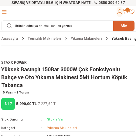
SİPARİŞ VE DETAYLI BİLGİ İÇİN WHATSAP HATTI : 📞 0850 309 69 37
Geri Dön
Geri Dön
Geri Dön
Geri Dön
Geri Dön
Geri Dön
Geri Dön
Geri Dön
Geri Dön
Geri Dön
Geri Dön
Geri Dön
r
alama Cihazları
manları
 Tezgahları
ineleri
Aletleri
ri
Hidrofor
h ve Arabalar
anyo Malzemeleri
ARA
Anasayfa
Temizlik Makineleri
Yıkama Makineleri
Yüksek Basın
rü
ta Testereler
eri
lar
yici
tör
ineleri
mpası
arı
ma Kesme Makineleri
azları
ve Ekipmanlar
i
Yıkamalar
ı
 Pompası
gıç Pompa
STAXX POWER
Yüksek Basınçlı 150Bar 3000W Çok Fonksiyonlu
ı
ici
ıştırıcı Mikser
i
orları
Bahçe ve Oto Yıkama Makinesi 5Mt Hortum Köpük
Tabanca
ı
eri
e
rlar
Pompaları
5 Puan - 1 Yorum
ıkma Makinesi
e
ası
5.990,00 TL
%17
7.227,60 TL
Makinesi
akineleri
Stok Durumu
Stokta Var
Kategori
Yıkama Makineleri
ruğu Testereler
letleri