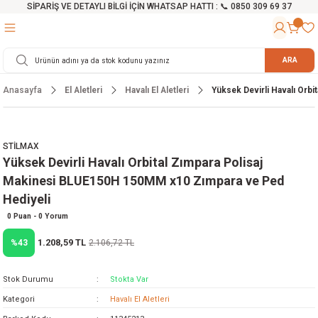
SİPARİŞ VE DETAYLI BİLGİ İÇİN WHATSAP HATTI : 📞 0850 309 69 37
Geri Dön
Geri Dön
Geri Dön
Geri Dön
Geri Dön
Geri Dön
Geri Dön
Geri Dön
Geri Dön
Geri Dön
Geri Dön
Geri Dön
r
alama Cihazları
manları
 Tezgahları
ineleri
Aletleri
ri
Hidrofor
h ve Arabalar
anyo Malzemeleri
ARA
Anasayfa
El Aletleri
Havalı El Aletleri
Yüksek Devirli Havalı Orb
rü
ta Testereler
eri
lar
yici
tör
ineleri
mpası
arı
ma Kesme Makineleri
azları
ve Ekipmanlar
i
Yıkamalar
ı
 Pompası
gıç Pompa
STİLMAX
Yüksek Devirli Havalı Orbital Zımpara Polisaj
ı
ici
ıştırıcı Mikser
i
orları
Makinesi BLUE150H 150MM x10 Zımpara ve Ped
Hediyeli
ı
eri
e
rlar
Pompaları
0 Puan - 0 Yorum
ıkma Makinesi
e
ası
1.208,59 TL
%43
2.106,72 TL
Makinesi
akineleri
Stok Durumu
Stokta Var
Kategori
Havalı El Aletleri
ruğu Testereler
letleri