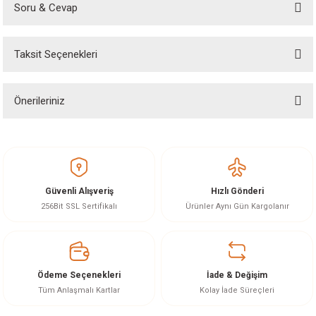
Soru & Cevap
Bu ürüne ilk yorumu siz yapın!
Taksit Seçenekleri
Yorum Yaz
Ürün hakkında henüz soru sorulmamış.
Önerileriniz
Soru Sor
Bu ürünün fiyat bilgisi, resim, ürün açıklamalarında ve diğer konularda
yetersiz gördüğünüz noktaları öneri formunu kullanarak tarafımıza
iletebilirsiniz.
Görüş ve önerileriniz için teşekkür ederiz.
Güvenli Alışveriş
Hızlı Gönderi
Ürün resmi kalitesiz, bozuk veya görüntülenemiyor.
256Bit SSL Sertifikalı
Ürünler Aynı Gün Kargolanır
Ürün açıklamasında eksik bilgiler bulunuyor.
Ürün bilgilerinde hatalar bulunuyor.
Ürün fiyatı diğer sitelerden daha pahalı.
Ödeme Seçenekleri
İade & Değişim
Bu ürüne benzer farklı alternatifler olmalı.
Tüm Anlaşmalı Kartlar
Kolay İade Süreçleri