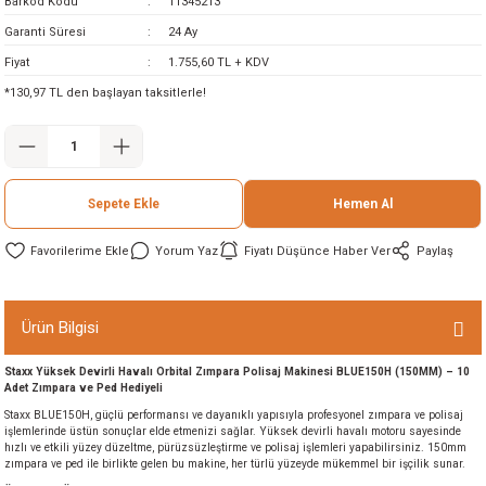
Barkod Kodu
11345213
ineleri
Garanti Süresi
24 Ay
Fiyat
1.755,60 TL + KDV
eri
*130,97 TL den başlayan taksitlerle!
Sepete Ekle
Hemen Al
Yorum Yaz
Fiyatı Düşünce Haber Ver
Paylaş
i
Ürün Bilgisi
eri
Staxx Yüksek Devirli Havalı Orbital Zımpara Polisaj Makinesi BLUE150H (150MM) – 10
Adet Zımpara ve Ped Hediyeli
akinesi
Staxx BLUE150H, güçlü performansı ve dayanıklı yapısıyla profesyonel zımpara ve polisaj
işlemlerinde üstün sonuçlar elde etmenizi sağlar. Yüksek devirli havalı motoru sayesinde
hızlı ve etkili yüzey düzeltme, pürüzsüzleştirme ve polisaj işlemleri yapabilirsiniz. 150mm
ncaları
zımpara ve ped ile birlikte gelen bu makine, her türlü yüzeyde mükemmel bir işçilik sunar.