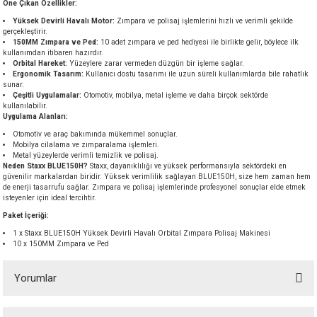
Öne Çıkan Özellikler:
akineleri
Yüksek Devirli Havalı Motor:
Zımpara ve polisaj işlemlerini hızlı ve verimli şekilde
gerçekleştirir.
150MM Zımpara ve Ped:
10 adet zımpara ve ped hediyesi ile birlikte gelir, böylece ilk
ancası
kullanımdan itibaren hazırdır.
Orbital Hareket:
Yüzeylere zarar vermeden düzgün bir işleme sağlar.
Ergonomik Tasarım:
Kullanıcı dostu tasarımı ile uzun süreli kullanımlarda bile rahatlık
sunar.
Çeşitli Uygulamalar:
Otomotiv, mobilya, metal işleme ve daha birçok sektörde
kullanılabilir.
Uygulama Alanları:
Otomotiv ve araç bakımında mükemmel sonuçlar.
Mobilya cilalama ve zımparalama işlemleri.
eri
Metal yüzeylerde verimli temizlik ve polisaj.
Neden Staxx BLUE150H?
Staxx, dayanıklılığı ve yüksek performansıyla sektördeki en
güvenilir markalardan biridir. Yüksek verimlilik sağlayan BLUE150H, size hem zaman hem
 Üfleme Makinesi
de enerji tasarrufu sağlar. Zımpara ve polisaj işlemlerinde profesyonel sonuçlar elde etmek
isteyenler için ideal tercihtir.
Paket İçeriği:
leri
1 x Staxx BLUE150H Yüksek Devirli Havalı Orbital Zımpara Polisaj Makinesi
10 x 150MM Zımpara ve Ped
Yorumlar