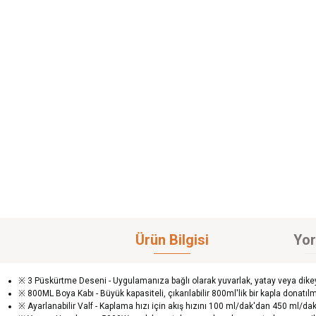
Ürün Bilgisi
Yor
※ 3 Püskürtme Deseni - Uygulamanıza bağlı olarak yuvarlak, yatay veya dikey b
※ 800ML Boya Kabı - Büyük kapasiteli, çıkarılabilir 800ml'lik bir kapla dona
※ Ayarlanabilir Valf - Kaplama hızı için akış hızını 100 ml/dak'dan 450 ml/dak