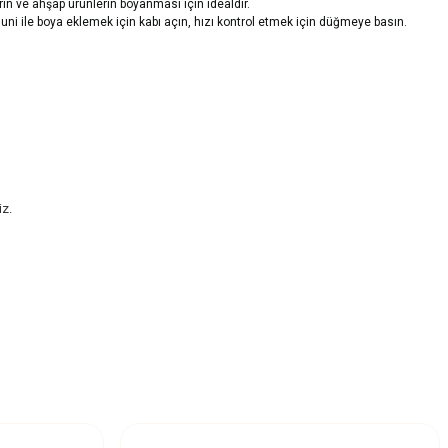
ın ve ahşap ürünlerin boyanması için idealdir.
 huni ile boya eklemek için kabı açın, hızı kontrol etmek için düğmeye basın.
iz.