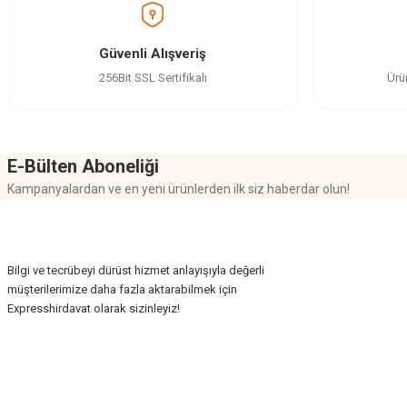
Ürün açıklamasında eksik bilgiler bulunuyor.
Ürün bilgilerinde hatalar bulunuyor.
Güvenli Alışveriş
Ürün fiyatı diğer sitelerden daha pahalı.
256Bit SSL Sertifikalı
Ürü
Bu ürüne benzer farklı alternatifler olmalı.
E-Bülten Aboneliği
Kampanyalardan ve en yeni ürünlerden ilk siz haberdar olun!
Bilgi ve tecrübeyi dürüst hizmet anlayışıyla değerli
müşterilerimize daha fazla aktarabilmek için
Expresshirdavat olarak sizinleyiz!