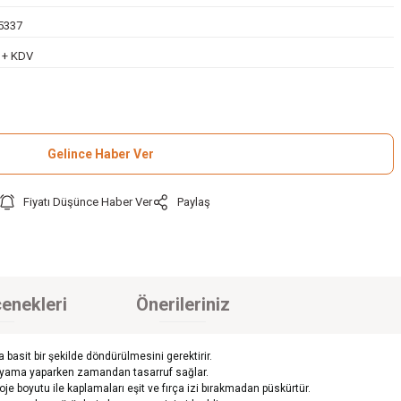
5337
L + KDV
Gelince Haber Ver
Fiyatı Düşünce Haber Ver
Paylaş
enekleri
Önerileriniz
basit bir şekilde döndürülmesini gerektirir.
e boyama yaparken zamandan tasarruf sağlar.
je boyutu ile kaplamaları eşit ve fırça izi bırakmadan püskürtür.