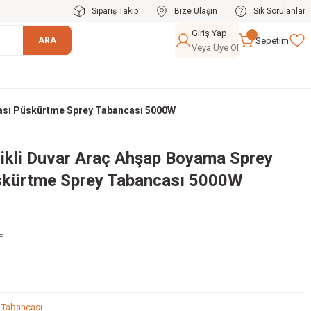
Sipariş Takip
Bize Ulaşın
Sık Sorulanlar
Giriş Yap
Sepetim
ARA
Veya Üye Ol
cası Püskürtme Sprey Tabancası 5000W
rikli Duvar Araç Ahşap Boyama Sprey
skürtme Sprey Tabancası 5000W
L
 Tabancası