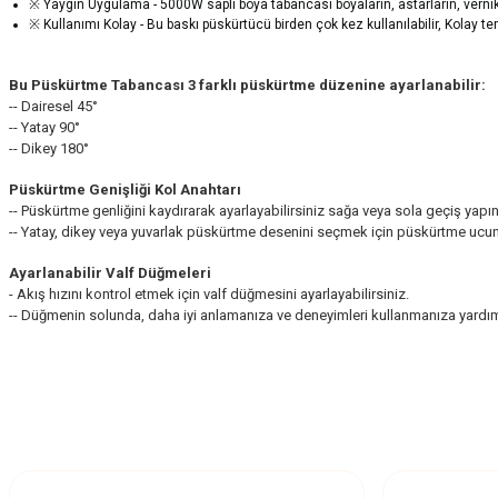
※ Yaygın Uygulama - 5000W saplı boya tabancası boyaların, astarların, vernikl
※ Kullanımı Kolay - Bu baskı püskürtücü birden çok kez kullanılabilir, Kolay te
Bu Püskürtme Tabancası 3 farklı püskürtme düzenine ayarlanabilir:
-- Dairesel 45°
-- Yatay 90°
-- Dikey 180°
Püskürtme Genişliği Kol Anahtarı
-- Püskürtme genliğini kaydırarak ayarlayabilirsiniz sağa veya sola geçiş ya
-- Yatay, dikey veya yuvarlak püskürtme desenini seçmek için püskürtme ucunu 
Ayarlanabilir Valf Düğmeleri
- Akış hızını kontrol etmek için valf düğmesini ayarlayabilirsiniz.
-- Düğmenin solunda, daha iyi anlamanıza ve deneyimleri kullanmanıza yardımcı
Bu ürünün fiyat bilgisi, resim, ürün açıklamalarında ve diğer konularda yetersi
Görüş ve önerileriniz için teşekkür ederiz.
Ürün resmi kalitesiz, bozuk veya görüntülenemiyor.