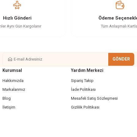
Yorum Yaz
Soru Sor
Hızlı Gönderi
Ödeme Seçenekle
nler Aynı Gün Kargolanır
Tüm Anlaşmalı Kartl
GÖNDER
Kurumsal
Yardım Merkezi
Gönder
Hakkımızda
Sipariş Takip
Markalarımız
İade Politikası
Blog
Mesafeli Satış Sözleşmesi
İletişim
Gizlilik Politikası