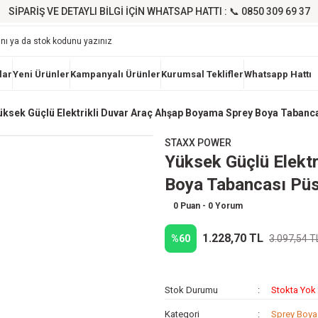
SİPARİŞ VE DETAYLI BİLGİ İÇİN WHATSAP HATTI : 📞 0850 309 69 37
lar
Yeni Ürünler
Kampanyalı Ürünler
Kurumsal Teklifler
Whatsapp Hattı
üksek Güçlü Elektrikli Duvar Araç Ahşap Boyama Sprey Boya Taban
STAXX POWER
Yüksek Güçlü Elekt
Boya Tabancası Pü
0 Puan - 0 Yorum
1.228,70 TL
%60
3.097,54 T
Stok Durumu
Stokta Yok
Kategori
Sprey Boya