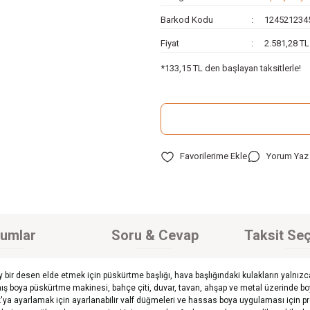
Barkod Kodu
124521234
Fiyat
2.581,28 T
*133,15 TL den başlayan taksitlerle!
Yorum Yaz
umlar
Soru & Cevap
Taksit Seç
ir desen elde etmek için püskürtme başlığı, hava başlığındaki kulakların yalnızca 
tılmış boya püskürtme makinesi, bahçe çiti, duvar, tavan, ahşap ve metal üzerind
'ya ayarlamak için ayarlanabilir valf düğmeleri ve hassas boya uygulaması için pro