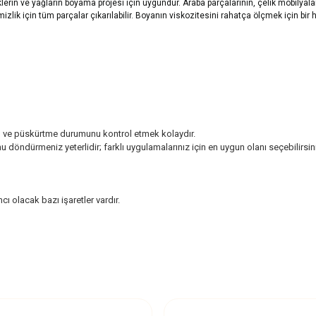
erin ve yağların boyama projesi için uygundur. Araba parçalarının, çelik mobilyalar
mizlik için tüm parçalar çıkarılabilir. Boyanın viskozitesini rahatça ölçmek için bir
pın ve püskürtme durumunu kontrol etmek kolaydır.
döndürmeniz yeterlidir; farklı uygulamalarınız için en uygun olanı seçebilirsin
 olacak bazı işaretler vardır.
z gördüğünüz noktaları öneri formunu kullanarak tarafımıza iletebilirsiniz.
Ürün hakkında henüz soru sorulmamış.
Bu ürüne ilk yorumu siz yapın!