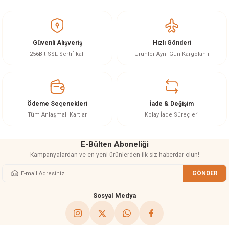
yetersiz gördüğünüz noktaları öneri formunu kullanarak tarafımıza
akineleri
iletebilirsiniz.
Görüş ve önerileriniz için teşekkür ederiz.
ancası
Güvenli Alışveriş
Hızlı Gönderi
Ürün resmi kalitesiz, bozuk veya görüntülenemiyor.
256Bit SSL Sertifikalı
Ürünler Aynı Gün Kargolanır
Ürün açıklamasında eksik bilgiler bulunuyor.
Ürün bilgilerinde hatalar bulunuyor.
Ürün fiyatı diğer sitelerden daha pahalı.
Ödeme Seçenekleri
İade & Değişim
eri
Bu ürüne benzer farklı alternatifler olmalı.
Tüm Anlaşmalı Kartlar
Kolay İade Süreçleri
 Üfleme Makinesi
E-Bülten Aboneliği
Kampanyalardan ve en yeni ürünlerden ilk siz haberdar olun!
leri
GÖNDER
Gönder
Sosyal Medya