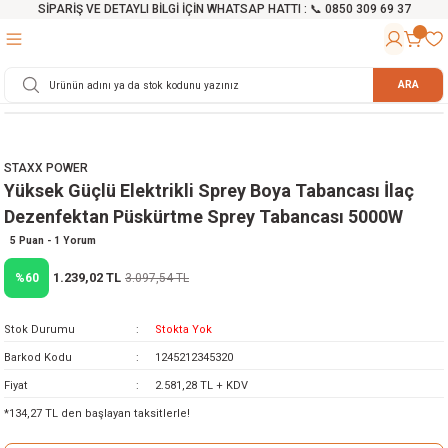
SİPARİŞ VE DETAYLI BİLGİ İÇİN WHATSAP HATTI : 📞 0850 309 69 37
Geri Dön
Geri Dön
Geri Dön
Geri Dön
Geri Dön
Geri Dön
Geri Dön
Geri Dön
Geri Dön
Geri Dön
Geri Dön
Geri Dön
r
alama Cihazları
manları
 Tezgahları
ineleri
Aletleri
ri
Hidrofor
h ve Arabalar
anyo Malzemeleri
ARA
rü
ta Testereler
eri
lar
yici
tör
ineleri
mpası
arı
STAXX POWER
ma Kesme Makineleri
azları
ve Ekipmanlar
i
Yıkamalar
ı
 Pompası
gıç Pompa
Yüksek Güçlü Elektrikli Sprey Boya Tabancası İlaç
Dezenfektan Püskürtme Sprey Tabancası 5000W
ı
ici
ıştırıcı Mikser
i
orları
5 Puan - 1 Yorum
1.239,02 TL
%60
3.097,54 TL
ı
eri
e
rlar
Pompaları
ıkma Makinesi
e
ası
Stok Durumu
Stokta Yok
Barkod Kodu
1245212345320
Makinesi
akineleri
Fiyat
2.581,28 TL + KDV
*134,27 TL den başlayan taksitlerle!
ruğu Testereler
letleri