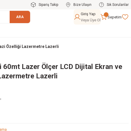
Sipariş Takip
Bize Ulaşın
Sık Sorulanlar
Giriş Yap
Sepetim
ARA
Veya Üye Ol
azi Özelliği Lazermetre Lazerli
 60mt Lazer Ölçer LCD Dijital Ekran ve
 Lazermetre Lazerli
L
lama