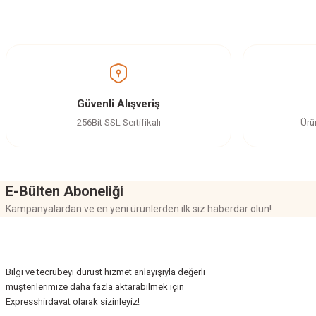
Bu ürünün fiyat bilgisi, resim, ürün açıklamalarında ve diğer konularda yetersi
Görüş ve önerileriniz için teşekkür ederiz.
Ürün resmi kalitesiz, bozuk veya görüntülenemiyor.
Ürün açıklamasında eksik bilgiler bulunuyor.
Ürün bilgilerinde hatalar bulunuyor.
Güvenli Alışveriş
Ürün fiyatı diğer sitelerden daha pahalı.
256Bit SSL Sertifikalı
Ürü
Bu ürüne benzer farklı alternatifler olmalı.
E-Bülten Aboneliği
Kampanyalardan ve en yeni ürünlerden ilk siz haberdar olun!
Bilgi ve tecrübeyi dürüst hizmet anlayışıyla değerli
müşterilerimize daha fazla aktarabilmek için
Expresshirdavat olarak sizinleyiz!