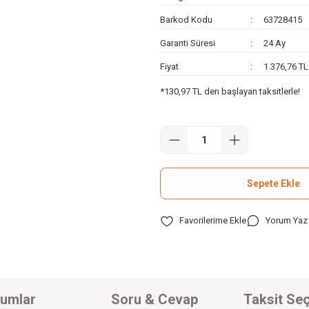
Barkod Kodu
63728415
Garanti Süresi
24 Ay
Fiyat
1.376,76 T
*130,97 TL den başlayan taksitlerle!
Sepete Ekle
Yorum Yaz
umlar
Soru & Cevap
Taksit Seç