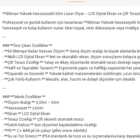
**Stilmax Yüksek Hassasiyetli 60m Lazer Ölçer – LCD Dijital Ekran ve Çift Terazi
Profesyonel ve günlük kullanım için tasarlanan **Stilmax Yüksek Hassasiyetli 6
hassasiyet ve kolay kullanım sunar. İster inşaat, ister dekorasyon veya mobilya m
---
### **Öne Çıkan Özellikler:**
- **60 Metreye Kadar Hassas Ölçüm:** Geniş ölçüm aralığı ile büyük alanlarda bil
- **Akıllı LCD Dijital Ekran:** Net ve okunabilir ekran, ölçüm sonuçlarını kolayca g
- **Çift Terazi Özelliği:** Yatay ve dikey ölçümlerde otomatik terazi desteği say
- **Hafif ve Taşınabilir Tasarım:** Ergonomik yapısı ve hafifliği sayesinde her yere
- **Dayanıklı ve Güvenilir:** Yüksek kaliteli malzemelerden üretilmiştir, uzun öm
- **Çok Yönlü Kullanım:** Mesafe, alan, hacim ve dolaylı ölçümler için idealdir.
---
### **Teknik Özellikler:**
- **Ölçüm Aralığı:** 0,05m – 60m
- **Hassasiyet:** ±2mm
- **Ekran:** LCD Dijital Ekran
- **Terazi Özelliği:** Çift eksenli otomatik terazi
- **Dahili Hafıza:** Son ölçümleri kaydedebilme özelliği
- **Pil:** 2 x AAA pil ile çalışır (piller ürüne dahildir)
- **Su ve Toz Direnci:** IP54 standardı ile toza ve su sıçramalarına karşı dayanıkl