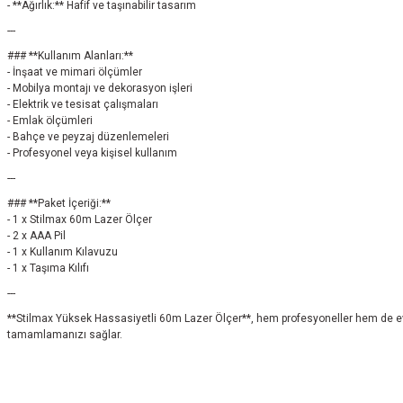
- **Ağırlık:** Hafif ve taşınabilir tasarım
---
### **Kullanım Alanları:**
- İnşaat ve mimari ölçümler
- Mobilya montajı ve dekorasyon işleri
- Elektrik ve tesisat çalışmaları
- Emlak ölçümleri
- Bahçe ve peyzaj düzenlemeleri
- Profesyonel veya kişisel kullanım
---
### **Paket İçeriği:**
- 1 x Stilmax 60m Lazer Ölçer
- 2 x AAA Pil
- 1 x Kullanım Kılavuzu
- 1 x Taşıma Kılıfı
---
**Stilmax Yüksek Hassasiyetli 60m Lazer Ölçer**, hem profesyoneller hem de ev kull
tamamlamanızı sağlar.