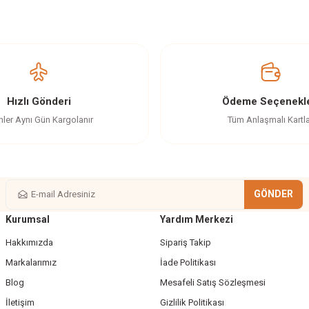
z gördüğünüz noktaları öneri formunu kullanarak tarafımıza iletebilirsiniz.
Ürün hakkında henüz soru sorulmamış.
Bu ürüne ilk yorumu siz yapın!
Yorum Yaz
Soru Sor
Hızlı Gönderi
Ödeme Seçenekle
nler Aynı Gün Kargolanır
Tüm Anlaşmalı Kartl
GÖNDER
Kurumsal
Yardım Merkezi
Gönder
Hakkımızda
Sipariş Takip
Markalarımız
İade Politikası
Blog
Mesafeli Satış Sözleşmesi
İletişim
Gizlilik Politikası