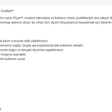
 Özelliği**
0m Lazer Ölçer**, modern teknolojisi ve kullanıcı dostu özellikleriyle öne çıkıy
ontajı işleriniz olsun, bu cihaz tüm ölçüm ihtiyaçlarınızı karşılamak için ideal b
e kesin sonuçlar elde edebilirsiniz.
örmenizi sağlar. Düşük ışık koşullarında bile kullanımı rahattır.
esinde doğru ve dengeli ölçümler yapabilirsiniz.
 kolayca taşınabilir.
ürlü kullanım sunar.
ı