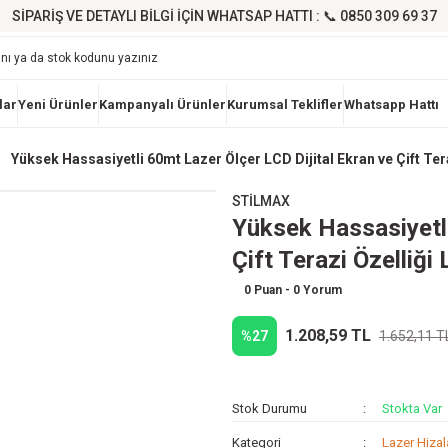
SİPARİŞ VE DETAYLI BİLGİ İÇİN WHATSAP HATTI : 📞 0850 309 69 37
lar
Yeni Ürünler
Kampanyalı Ürünler
Kurumsal Teklifler
Whatsapp Hattı
Yüksek Hassasiyetli 60mt Lazer Ölçer LCD Dijital Ekran ve Çift Ter
STİLMAX
Yüksek Hassasiyetli
Çift Terazi Özelliği
0 Puan - 0 Yorum
1.208,59 TL
%27
1.652,11 T
Stok Durumu
Stokta Var
Kategori
Lazer Hiza