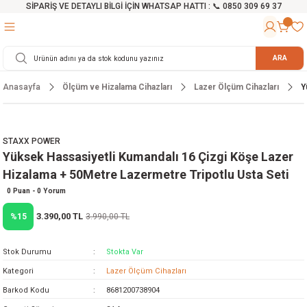
SİPARİŞ VE DETAYLI BİLGİ İÇİN WHATSAP HATTI : 📞 0850 309 69 37
Geri Dön
Geri Dön
Geri Dön
Geri Dön
Geri Dön
Geri Dön
Geri Dön
Geri Dön
Geri Dön
Geri Dön
Geri Dön
Geri Dön
r
alama Cihazları
manları
 Tezgahları
ineleri
Aletleri
ri
Hidrofor
h ve Arabalar
anyo Malzemeleri
ARA
Anasayfa
Ölçüm ve Hizalama Cihazları
Lazer Ölçüm Cihazları
Y
rü
ta Testereler
eri
lar
yici
tör
ineleri
mpası
arı
ma Kesme Makineleri
azları
ve Ekipmanlar
i
Yıkamalar
ı
 Pompası
gıç Pompa
STAXX POWER
Yüksek Hassasiyetli Kumandalı 16 Çizgi Köşe Lazer
ı
ici
ıştırıcı Mikser
i
orları
Hizalama + 50Metre Lazermetre Tripotlu Usta Seti
ı
eri
e
rlar
Pompaları
0 Puan - 0 Yorum
3.390,00 TL
%15
3.990,00 TL
ıkma Makinesi
e
ası
Stok Durumu
Stokta Var
Makinesi
akineleri
Kategori
Lazer Ölçüm Cihazları
Barkod Kodu
8681200738904
ruğu Testereler
letleri