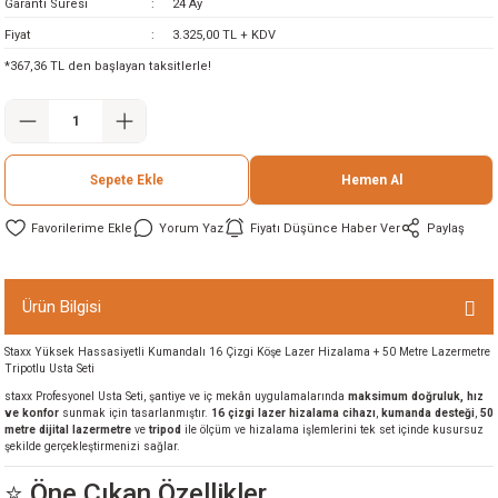
Garanti Süresi
24 Ay
ineleri
Fiyat
3.325,00 TL + KDV
*367,36 TL den başlayan taksitlerle!
eri
Sepete Ekle
Hemen Al
Yorum Yaz
Fiyatı Düşünce Haber Ver
Paylaş
i
Ürün Bilgisi
Staxx Yüksek Hassasiyetli Kumandalı 16 Çizgi Köşe Lazer Hizalama + 50 Metre Lazermetre
eri
Tripotlu Usta Seti
staxx Profesyonel Usta Seti, şantiye ve iç mekân uygulamalarında
maksimum doğruluk, hız
akinesi
ve konfor
sunmak için tasarlanmıştır.
16 çizgi lazer hizalama cihazı
,
kumanda desteği
,
50
metre dijital lazermetre
ve
tripod
ile ölçüm ve hizalama işlemlerini tek set içinde kusursuz
şekilde gerçekleştirmenizi sağlar.
ncaları
⭐ Öne Çıkan Özellikler