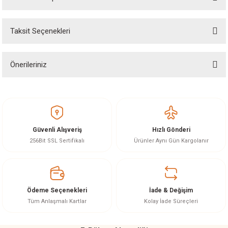
Bu ürüne ilk yorumu siz yapın!
Taksit Seçenekleri
Yorum Yaz
Ürün hakkında henüz soru sorulmamış.
Önerileriniz
Soru Sor
Bu ürünün fiyat bilgisi, resim, ürün açıklamalarında ve diğer konularda
yetersiz gördüğünüz noktaları öneri formunu kullanarak tarafımıza
iletebilirsiniz.
Görüş ve önerileriniz için teşekkür ederiz.
Güvenli Alışveriş
Hızlı Gönderi
Ürün resmi kalitesiz, bozuk veya görüntülenemiyor.
256Bit SSL Sertifikalı
Ürünler Aynı Gün Kargolanır
Ürün açıklamasında eksik bilgiler bulunuyor.
Ürün bilgilerinde hatalar bulunuyor.
Ürün fiyatı diğer sitelerden daha pahalı.
Ödeme Seçenekleri
İade & Değişim
Bu ürüne benzer farklı alternatifler olmalı.
Tüm Anlaşmalı Kartlar
Kolay İade Süreçleri