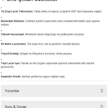
akineleri
16 Çizgi Lazer Teknolojisi:
Yatay, dikey ve çapraz çizgilerle 360° tam kapsama sağlar.
ancası
Kumandalı Kullanım:
Uzaktan kontrol sayesinde cihazı hareket ettirmeden ayar yapma
imkânı.
Yüksek Hassasiyet:
Milimetrik ölçüm doğruluğu ile profesyonel sonuçlar.
50 Metre Lazermetre:
Tek tuşla hızlı, net ve güvenilir mesafe ölçümü.
eri
Tripod Desteği:
Dengeli ve titreşimsiz kurulum, rahat çalışma.
 Üfleme Makinesi
Yeşil Lazer Işını:
Parlak ve net çizgiler sayesinde aydınlık ortamlarda bile yüksek
görünürlük.
leri
Dayanıklı Gövde:
Şantiye şartlarına uygun sağlam yapı.
Yorumlar
Soru & Cevap