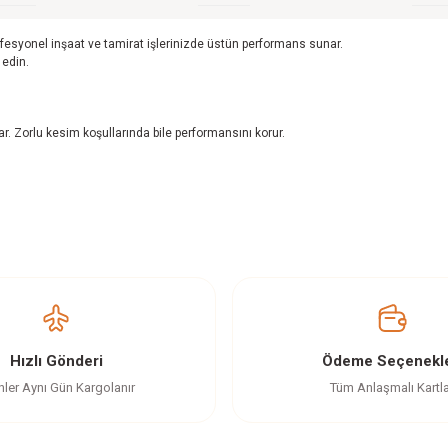
ofesyonel inşaat ve tamirat işlerinizde üstün performans sunar.
 edin.
. Zorlu kesim koşullarında bile performansını korur.
z gördüğünüz noktaları öneri formunu kullanarak tarafımıza iletebilirsiniz.
Ürün hakkında henüz soru sorulmamış.
Bu ürüne ilk yorumu siz yapın!
Yorum Yaz
Soru Sor
Hızlı Gönderi
Ödeme Seçenekle
nler Aynı Gün Kargolanır
Tüm Anlaşmalı Kartl