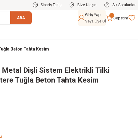
Sipariş Takip
Bize Ulaşın
Sık Sorulanlar
Giriş Yap
Sepetim
ARA
Veya Üye Ol
 Tuğla Beton Tahta Kesim
tal Dişli Sistem Elektrikli Tilki
tere Tuğla Beton Tahta Kesim
L
ğu