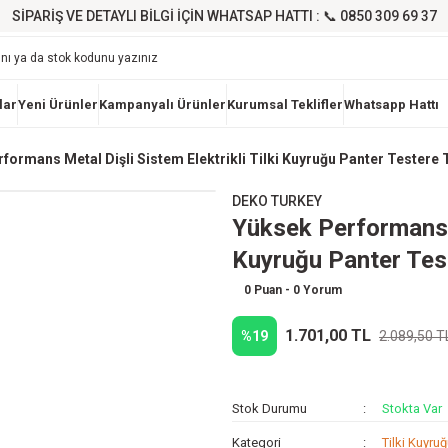
SİPARİŞ VE DETAYLI BİLGİ İÇİN WHATSAP HATTI : 📞 0850 309 69 37
lar
Yeni Ürünler
Kampanyalı Ürünler
Kurumsal Teklifler
Whatsapp Hattı
formans Metal Dişli Sistem Elektrikli Tilki Kuyruğu Panter Testere
DEKO TURKEY
Yüksek Performans Me
Kuyruğu Panter Tes
0 Puan - 0 Yorum
1.701,00 TL
%19
2.089,50 T
Stok Durumu
Stokta Var
Kategori
Tilki Kuyru