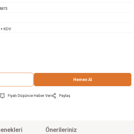
4873
L + KDV
Hemen Al
Fiyatı Düşünce Haber Ver
Paylaş
enekleri
Önerileriniz