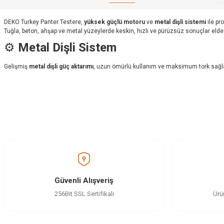
DEKO Turkey Panter Testere,
yüksek güçlü motoru
ve
metal dişli sistemi
ile pr
Tuğla, beton, ahşap ve metal yüzeylerde keskin, hızlı ve pürüzsüz sonuçlar elde
⚙️
Metal Dişli Sistem
Gelişmiş
metal dişli güç aktarımı
, uzun ömürlü kullanım ve maksimum tork sağlar
Bu ürünün fiyat bilgisi, resim, ürün açıklamalarında ve diğer konularda yetersi
Görüş ve önerileriniz için teşekkür ederiz.
Ürün resmi kalitesiz, bozuk veya görüntülenemiyor.
Ürün açıklamasında eksik bilgiler bulunuyor.
Ürün bilgilerinde hatalar bulunuyor.
Güvenli Alışveriş
Ürün fiyatı diğer sitelerden daha pahalı.
256Bit SSL Sertifikalı
Ürü
Bu ürüne benzer farklı alternatifler olmalı.