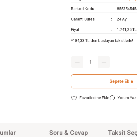
Barkod Kodu
855354545
Garanti Süresi
24 Ay
Fiyat
1.741,25 T
*184,33 TL den başlayan taksitlerle!
Sepete Ekle
Yorum Yaz
umlar
Soru & Cevap
Taksit Seç