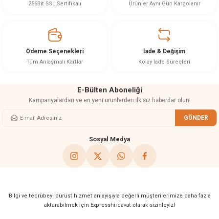
Ürün resmi kalitesiz, bozuk veya görüntülenemiyor.
256Bit SSL Sertifikalı
Ürünler Aynı Gün Kargolanır
Ürün açıklamasında eksik bilgiler bulunuyor.
Ürün bilgilerinde hatalar bulunuyor.
Ürün fiyatı diğer sitelerden daha pahalı.
Ödeme Seçenekleri
İade & Değişim
Bu ürüne benzer farklı alternatifler olmalı.
Tüm Anlaşmalı Kartlar
Kolay İade Süreçleri
E-Bülten Aboneliği
Kampanyalardan ve en yeni ürünlerden ilk siz haberdar olun!
GÖNDER
Gönder
Sosyal Medya
Bilgi ve tecrübeyi dürüst hizmet anlayışıyla değerli müşterilerimize daha fazla
aktarabilmek için Expresshirdavat olarak sizinleyiz!