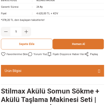
Barkod Kodu
8024857845906
ineleri
Garanti Süresi
24 Ay
Fiyat
4.620,00 TL + KDV
eri
*378,20 TL den başlayan taksitlerle!
Sepete Ekle
Hemen Al
Yorum Yaz
Fiyatı Düşünce Haber Ver
Paylaş
i
Ürün Bilgisi
eri
akinesi
Stilmax Akülü Somun Sökme +
Akülü Taşlama Makinesi Seti |
ncaları