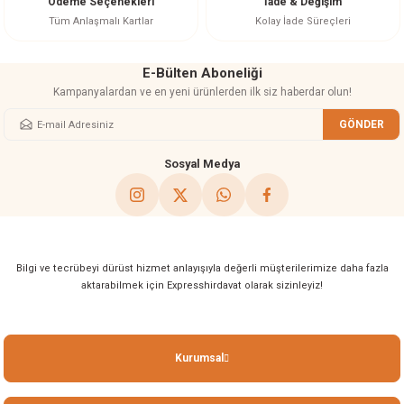
Ödeme Seçenekleri
İade & Değişim
akineleri
Tüm Anlaşmalı Kartlar
Kolay İade Süreçleri
ancası
E-Bülten Aboneliği
Kampanyalardan ve en yeni ürünlerden ilk siz haberdar olun!
GÖNDER
Sosyal Medya
eri
 Üfleme Makinesi
Bilgi ve tecrübeyi dürüst hizmet anlayışıyla değerli müşterilerimize daha fazla
leri
aktarabilmek için Expresshirdavat olarak sizinleyiz!
Kurumsal