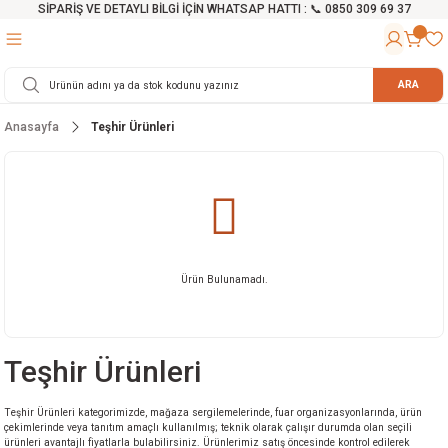
SİPARİŞ VE DETAYLI BİLGİ İÇİN WHATSAP HATTI : 📞 0850 309 69 37
Geri Dön
Geri Dön
Geri Dön
Geri Dön
Geri Dön
Geri Dön
Geri Dön
Geri Dön
Geri Dön
Geri Dön
Geri Dön
Geri Dön
r
alama Cihazları
manları
 Tezgahları
ineleri
Aletleri
ri
Hidrofor
h ve Arabalar
anyo Malzemeleri
ARA
Anasayfa
Teşhir Ürünleri
rü
ta Testereler
eri
lar
yici
tör
ineleri
mpası
arı
ma Kesme Makineleri
azları
ve Ekipmanlar
i
Yıkamalar
ı
 Pompası
gıç Pompa
ı
ici
ıştırıcı Mikser
i
orları
ı
eri
e
rlar
Pompaları
Ürün Bulunamadı.
ıkma Makinesi
e
ası
Teşhir Ürünleri
Makinesi
akineleri
Teşhir Ürünleri kategorimizde, mağaza sergilemelerinde, fuar organizasyonlarında, ürün
ruğu Testereler
letleri
çekimlerinde veya tanıtım amaçlı kullanılmış; teknik olarak çalışır durumda olan seçili
ürünleri avantajlı fiyatlarla bulabilirsiniz. Ürünlerimiz satış öncesinde kontrol edilerek