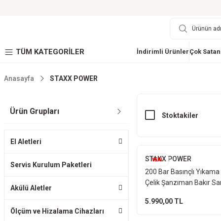
TÜM KATEGORİLER
İndirimli Ürünler
Çok Satan
Anasayfa
STAXX POWER
Ürün Grupları
Stoktakiler
El Aletleri
STAXX POWER
YENİ
Servis Kurulum Paketleri
200 Bar Basınçlı Yıkama
Çelik Şanzıman Bakır Sar
Akülü Aletler
Köpük Aparatı Hortum M
5.990,00 TL
Ölçüm ve Hizalama Cihazları