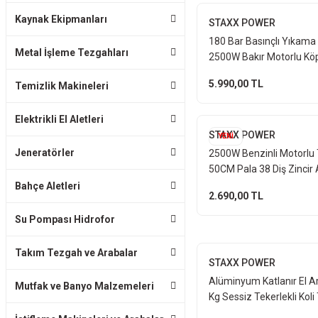
Kaynak Ekipmanları
STAXX POWER
180 Bar Basınçlı Yıkama
Metal İşleme Tezgahları
2500W Bakır Motorlu Kö
Aparatlı Oto Bahçe Duva
5.990,00 TL
Temizlik Makineleri
Temizleme Set
Elektrikli El Aletleri
STAXX POWER
YENİ
Jeneratörler
2500W Benzinli Motorlu 
50CM Pala 38 Diş Zincir
Odun Dal Kesme Makines
Bahçe Aletleri
2.690,00 TL
Hediyeli
Su Pompası Hidrofor
Takım Tezgah ve Arabalar
STAXX POWER
Alüminyum Katlanır El A
Mutfak ve Banyo Malzemeleri
Kg Sessiz Tekerlekli Kol
Arabası Koli Yük Paket 