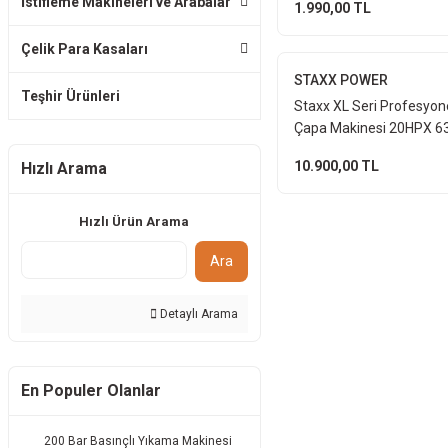
İstifleme Makineleri ve Arabalar
1.990,00 TL
Çelik Para Kasaları
STAXX POWER
Teşhir Ürünleri
Staxx XL Seri Profesyon
Çapa Makinesi 20HPX 63
Zamanlı Motorlu Kompa
10.900,00 TL
Hızlı Arama
İşleme 19Kg
Hızlı Ürün Arama
Ara
Detaylı Arama
En Populer Olanlar
200 Bar Basınçlı Yıkama Makinesi