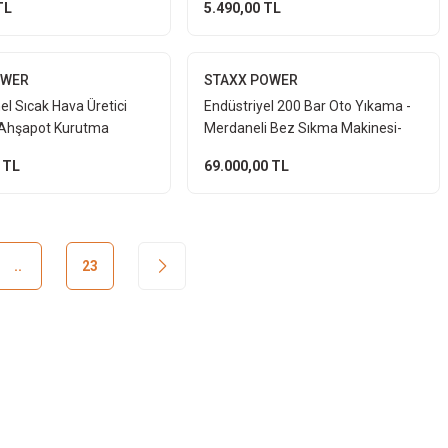
TL
5.490,00 TL
i
OWER
STAXX POWER
l Sıcak Hava Üretici
Endüstriyel 200 Bar Oto Yıkama -
Ahşapot Kurutma
Merdaneli Bez Sıkma Makinesi-
Oto Koltuk Kurutma
100 LT Köpük Tanklı Komple Set
 TL
69.000,00 TL
 6000W
..
23