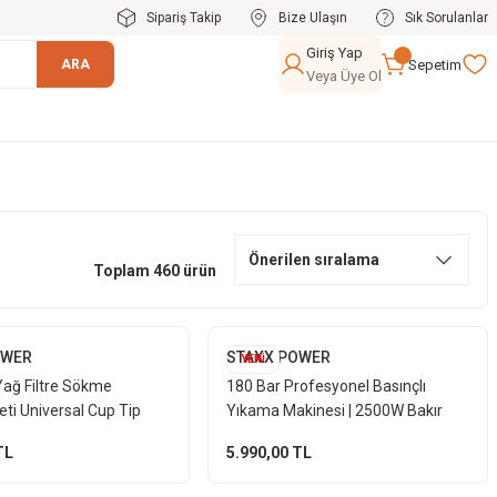
Sipariş Takip
Bize Ulaşın
Sık Sorulanlar
Giriş Yap
Sepetim
ARA
Veya Üye Ol
Toplam 460 ürün
OWER
STAXX POWER
YENİ
Yağ Filtre Sökme
180 Bar Profesyonel Basınçlı
ti Universal Cup Tip
Yıkama Makinesi | 2500W Bakır
kma Takımı Taşıma
Motor | Köpük Tabancalı Full Set
TL
5.990,00 TL
l Set