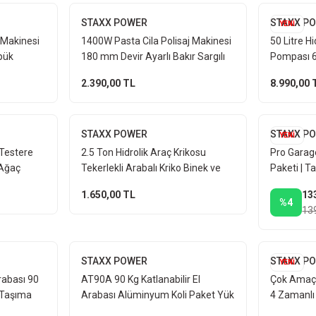
STAXX POWER
STAXX P
YENİ
 Makinesi
1400W Pasta Cila Polisaj Makinesi
50 Litre H
pük
180 mm Devir Ayarlı Bakır Sargılı
Pompası 6 
r
11 Parça Full Set Çantalı
Hidrofor S
2.390,00 TL
8.990,00 
STAXX POWER
STAXX P
YENİ
Testere
2.5 Ton Hidrolik Araç Krikosu
Pro Garage
 Ağaç
Tekerlekli Arabalı Kriko Binek ve
Paketi | T
i + Balta
Hafif Ticari Araçlar İçin Çantalı
Seti Kapor
1.650,00 TL
13
%4
13
STAXX POWER
STAXX P
YENİ
rabası 90
AT90A 90 Kg Katlanabilir El
Çok Amaçl
i Taşıma
Arabası Alüminyum Koli Paket Yük
4 Zamanlı
Taşıma
Taşıma Arabası Teleskopik Valiz
Jeneratör