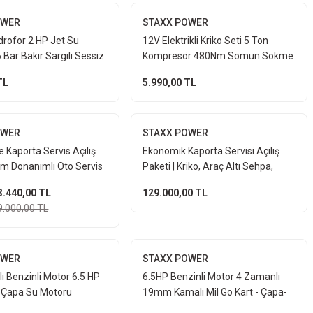
OWER
STAXX POWER
idrofor 2 HP Jet Su
12V Elektrikli Kriko Seti 5 Ton
Bar Bakır Sargılı Sessiz
Kompresör 480Nm Somun Sökme
istemi 6 Kat 12 Daire
Makinesi LED Fenerli Full Araç
TL
5.990,00 TL
Tamir Set
OWER
STAXX POWER
 Kaporta Servis Açılış
Ekonomik Kaporta Servisi Açılış
am Donanımlı Oto Servis
Paketi | Kriko, Araç Altı Sehpa,
ta Kurulum Servisi
Hidrolik Doğrultma Seti
3.440,00 TL
129.000,00 TL
9.000,00 TL
OWER
STAXX POWER
ı Benzinli Motor 6.5 HP
6.5HP Benzinli Motor 4 Zamanlı
 Çapa Su Motoru
19mm Kamalı Mil Go Kart - Çapa-
 Go Kart İçin 19mm
Jeneratör - Su Pompası Motoru