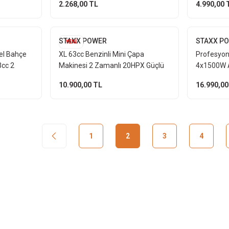
2.268,00 TL
4.990,00 
Tipi
Kamalı Ser
STAXX POWER
STAXX P
YENİ
el Bahçe
XL 63cc Benzinli Mini Çapa
Profesyone
cc 2
Makinesi 2 Zamanlı 20HPX Güçlü
4x1500W 
kt Toprak
Şanzımanlı Bahçe Toprak İşleme
Makinesi 
10.900,00 TL
16.990,00
19 Kg
Makinesi
1
2
3
4