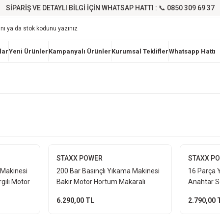
SİPARİŞ VE DETAYLI BİLGİ İÇİN WHATSAP HATTI : 📞 0850 309 69 37
lar
Yeni Ürünler
Kampanyalı Ürünler
Kurumsal Teklifler
Whatsapp Hattı
STAXX POWER
STAXX P
 Makinesi
200 Bar Basınçlı Yıkama Makinesi
16 Parça 
gılı Motor
Bakır Motor Hortum Makaralı
Anahtar Se
akaralı
Köpük Tabancalı Set Oto Bahçe
Filtre Lo
6.290,00 TL
2.790,00 
Yıkama
Çantalı Ful