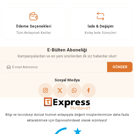
ineleri
eri
Ödeme Seçenekleri
İade & Değişim
Tüm Anlaşmalı Kartlar
Kolay İade Süreçleri
E-Bülten Aboneliği
Kampanyalardan ve en yeni ürünlerden ilk siz haberdar olun!
GÖNDER
Sosyal Medya
i
eri
akinesi
Bilgi ve tecrübeyi dürüst hizmet anlayışıyla değerli müşterilerimize daha fazla
aktarabilmek için Expresshirdavat olarak sizinleyiz!
ncaları