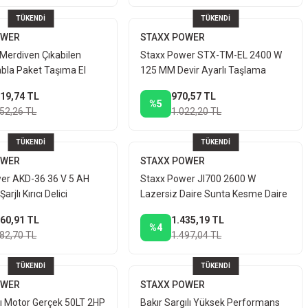
TÜKENDİ
TÜKENDİ
OWER
STAXX POWER
 Merdiven Çıkabilen
Staxx Power STX-TM-EL 2400 W
abla Paket Taşıma El
125 MM Devir Ayarlı Taşlama
50 kg
Makinesi + Kesme Taşı
119,74 TL
970,57 TL
%5
152,26 TL
1.022,20 TL
TÜKENDİ
TÜKENDİ
OWER
STAXX POWER
er AKD-36 36 V 5 AH
Staxx Power Jl700 2600 W
arjlı Kırıcı Delici
Lazersiz Daire Sunta Kesme Daire
Testere Makinesi
760,91 TL
1.435,19 TL
%4
182,70 TL
1.497,04 TL
TÜKENDİ
TÜKENDİ
OWER
STAXX POWER
gı Motor Gerçek 50LT 2HP
Bakır Sargılı Yüksek Performans