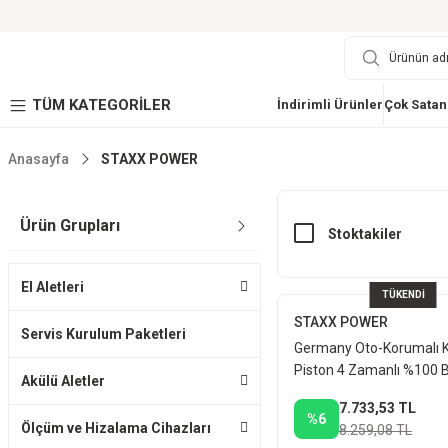
TÜM KATEGORİLER
İndirimli Ürünler
Çok Satan
Anasayfa
STAXX POWER
Ürün Grupları
Stoktakiler
El Aletleri
TÜKENDİ
STAXX POWER
Servis Kurulum Paketleri
Germany Oto-Korumalı 
Piston 4 Zamanlı %100 B
Akülü Aletler
Sargılı 3.1 Kw Bakır Sargılı
7.733,53 TL
Jeneratör
%6
Ölçüm ve Hizalama Cihazları
8.259,08 TL