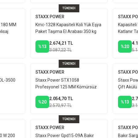
TÜKENDİ
STAXX POWER
STAXX P
W 180 MM
Kmc-1328 Kapasiteli Koli Yük Eşya
Kapasiteli
lisaj
Paket Taşıma El Arabası 350 kg
Katlanır T
Max Yük Taşır
Arabası 3
2.674,21 TL
4.
%13
%20
3.087,22 TL
5.
TÜKENDİ
STAXX POWER
STAXX P
OL-3500
Staxx Power STX1058
Staxx Pow
Profesyonel 125 MM Kömürsüz
Çift Akülü Ş
Çift Akülü Şarjlı Taşlama Makinesi
2.054,70 TL
2.
+ Taş 2 Adet
%20
%13
2.570,97 TL
3.
TÜKENDİ
STAXX POWER
STAXX P
0 W 200
Staxx Power Gpd15-09A Bakır
Bakır Sar