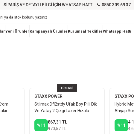
SİPARİŞ VE DETAYLI BİLGİ İÇİN WHATSAP HATTI : 📞 0850 309 69 37
lar
Yeni Ürünler
Kampanyalı Ürünler
Kurumsal Teklifler
Whatsapp Hattı
TÜKENDİ
STAXX POWER
STAXX P
Krom
Stilmax Dfl2stdy Ufak Boy Pilli Dik
Hybrid Mo
akır
Ve Yatay 2 Çizgi Lazer Hizala
Ahşap Su
 Ipli
Kesme Mak
867,31 TL
4.
Eldiven G
%11
%11
970,57 TL
4.